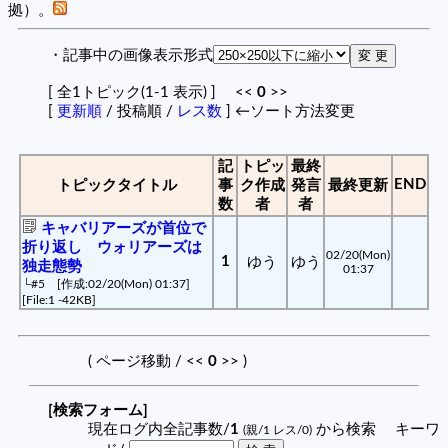
拠）。
・記事中の画像表示形式
[ 全1トピック(1-1 表示) ] <<
0
>>
[
更新順
/ 投稿順 /
レス数
] ←ソート方法変更
記
トピッ
最終
END
トピックタイトル
事
ク作成
発言
最終更新
数
者
者
キャバリアーズが首位で
折り返し ウォリアーズは
02/20(Mon)
1
ゆう
ゆう
独走態勢
01:37
└
#5
[作成:02/20(Mon) 01:37]
[File:1 -42KB]
( ページ移動 / <<
0
>> )
[検索フォーム]
現在ログ内全記事数/
1
から検索 キーワ
(親/1 レス/0)