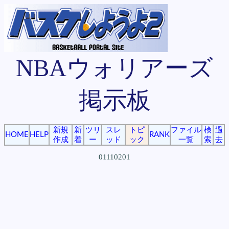
NBAウォリアーズ
掲示板
新規
新
ツリ
スレ
トピ
ファイル
検
過
HOME
HELP
RANK
作成
着
ー
ッド
ック
一覧
索
去
01110201