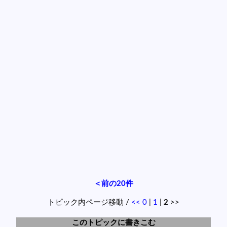
＜前の20件
トピック内ページ移動 /
<<
0
|
1
|
2
>>
このトピックに書きこむ