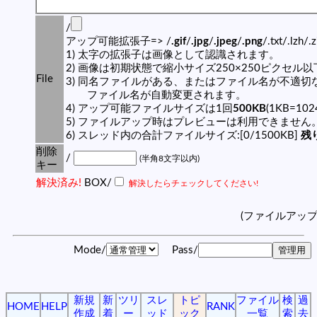
/
アップ可能拡張子=> /
.gif
/
.jpg
/
.jpeg
/
.png
/.txt/.lzh/.
1) 太字の拡張子は画像として認識されます。
2) 画像は初期状態で縮小サイズ250×250ピクセル
File
3) 同名ファイルがある、またはファイル名が不適切
ファイル名が自動変更されます。
4) アップ可能ファイルサイズは1回
500KB
(1KB=10
5) ファイルアップ時はプレビューは利用できません
6) スレッド内の合計ファイルサイズ:[0/1500KB]
残り
削除
/
(半角8文字以内)
キー
解決済み!
BOX/
解決したらチェックしてください!
(ファイルアッ
Mode/
Pass/
新規
新
ツリ
スレ
トピ
ファイル
検
過
HOME
HELP
RANK
作成
着
ー
ッド
ック
一覧
索
去