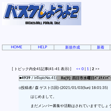
HOME
HELP
新規作成
新着
[ トピック内全41記事(41-41 表示) ]
<<
0
|
1
|
2
>>
■4939
/ inTopicNo.41)
Re[9]: 四日市水曜日ﾊﾞｽｹﾒﾝ
□投稿者/ 森 ゲスト(1回)-(2021/01/03(Sun) 18:01:35)
はじめまして。
まだメンバー募集や活動はされていますでしょ