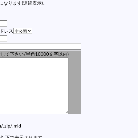
ンクになります(連続表示)。
アドレス
して下さい/半角10000文字以内)
zh/.zip/.mid
セル以下で表示されます。