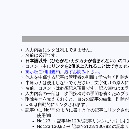
入力内容にタグは利用できません。
名前は必須です。
日本語以外（ひらがな/カタカナが含まれない）のコ
コメント中に
リンクを2個以上入れることはできませ
掲示板ご利用規約。必ずお読み下さい。
他人を中傷する記事は管理者の判断で予告無く削除さ
半角カナは使用しないでください。文字化けの原因に
名前、コメントは必須記入項目です。記入漏れはエラ
入力内容の一部は、次回投稿時の手間を省くためブラ
削除キーを覚えておくと、自分の記事の編集・削除が
URLは自動的にリンクされます。
記事中に No*** のように書くとその記事にリンクされま
使用例)
No123 → 記事No123の記事リンクになります
No123,130,82 → 記事No123/130/82 