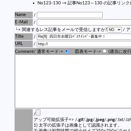
No123-130 → 記事No123～130 の記事リ
Name
/
E-Mail
/
└> 関連するレス記事をメールで受信しますか?
/ 
Title
/
URL
/
Comment/ 通常モード->
図表モード->
(適当に改行
/
アップ可能拡張子=> /
.gif
/
.jpg
/
.jpeg
/
.png
/.txt/.l
1) 太字の拡張子は画像として認識されます。
2) 画像は初期状態で縮小サイズ250×250ピク