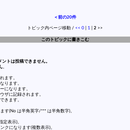
＜前の20件
トピック内ページ移動 /
<<
0
|
1
|
2
>>
このトピックに書きこむ
メントは投稿できません。
ん
。
れます。
なります。
ーになります。
ウザに記録されます。
できます。
す(No は半角英字/*** は半角数字)。
(指定表示)。
の記事リンクになります(複数表示)。