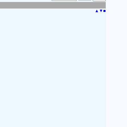
▲
▼
■