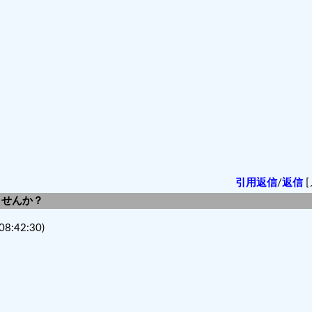
引用返信
/
返信
[
しませんか？
08:42:30)