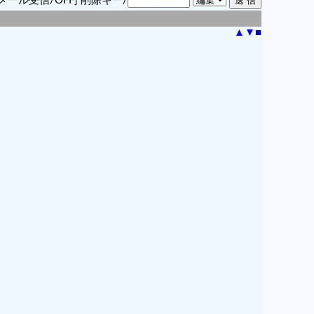
メール受信/OFF]
削除キー/
▲
▼
■