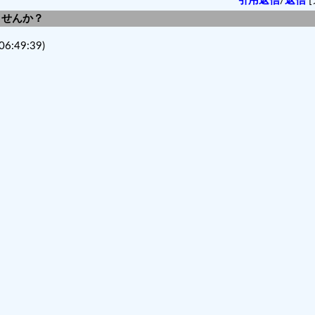
引用返信
/
返信
[
しませんか？
06:49:39)