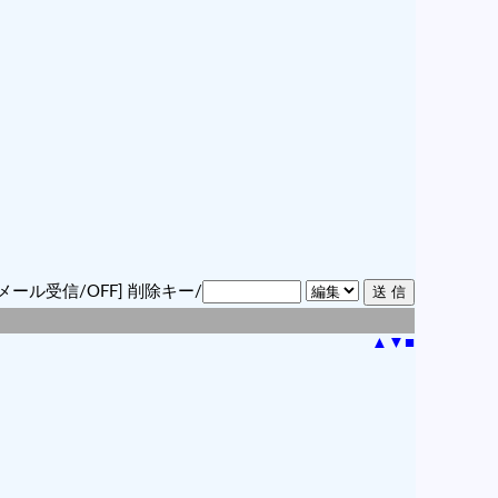
メール受信/OFF]
削除キー/
▲
▼
■