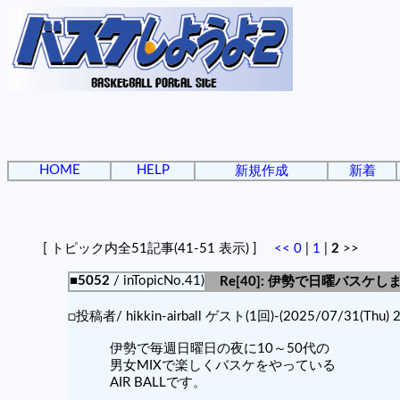
HOME
HELP
新規作成
新着
[ トピック内全51記事(41-51 表示) ]
<<
0
|
1
|
2
>>
■5052
/ inTopicNo.41)
Re[40]: 伊勢で日曜バスケ
□投稿者/ hikkin-airball ゲスト(1回)-(2025/07/31(Thu) 2
伊勢で毎週日曜日の夜に10～50代の
男女MIXで楽しくバスケをやっている
AIR BALLです。