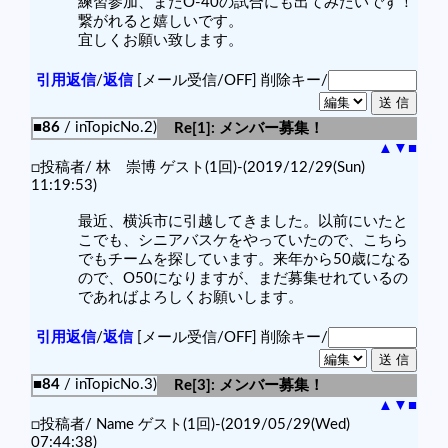
練習参加、またO-40の試合にも出てみたいです！
繋がれると嬉しいです。
宜しくお願い致します。
引用返信
/
返信
[メール受信/OFF]
削除キー/
■86
/ inTopicNo.2)
Re[1]: メンバー募集！
▲
▼
■
□投稿者/ 林 崇博 ゲスト(1回)-(2019/12/29(Sun)
11:19:53)
最近、横浜市に引越してきました。以前にいたと
こでも、シニアバスケをやっていたので、こちら
でもチームを探しています。来年から50歳になる
ので、O50になりますが、まだ募集せれているの
であればよろしくお願いします。
引用返信
/
返信
[メール受信/OFF]
削除キー/
■84
/ inTopicNo.3)
Re[3]: メンバー募集！
▲
▼
■
□投稿者/ Name ゲスト(1回)-(2019/05/29(Wed)
07:44:38)