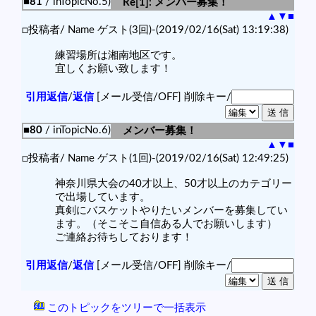
■81
/ inTopicNo.5)
Re[1]: メンバー募集！
▲
▼
■
□投稿者/ Name ゲスト(3回)-(2019/02/16(Sat) 13:19:38)
練習場所は湘南地区です。
宜しくお願い致します！
引用返信
/
返信
[メール受信/OFF]
削除キー/
■80
/ inTopicNo.6)
メンバー募集！
▲
▼
■
□投稿者/ Name ゲスト(1回)-(2019/02/16(Sat) 12:49:25)
神奈川県大会の40才以上、50才以上のカテゴリー
で出場しています。
真剣にバスケットやりたいメンバーを募集してい
ます。（そこそこ自信ある人でお願いします）
ご連絡お待ちしております！
引用返信
/
返信
[メール受信/OFF]
削除キー/
このトピックをツリーで一括表示