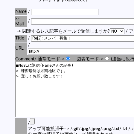
Name
/
E-
/
Mail
└> 関連するレス記事をメールで受信しますか?
/ 
Title
/
/
URL
Comment/ 通常モード->
図表モード->
(適当に改行
/
アップ可能拡張子=> /
.gif
/
.jpg
/
.jpeg
/
.png
/.txt/.lzh/.