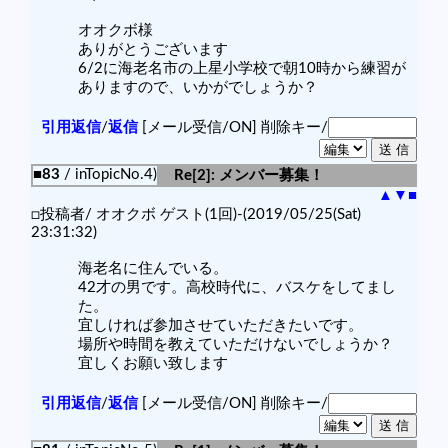
オオクボ様
ありがとうございます
6/2に海老名市の上星小学校で朝10時から練習が
ありますので、いかがでしょうか？
引用返信
/
返信
[メール受信/ON]
削除キー/
■83
/ inTopicNo.4)
Re[2]: メンバー募集！
▲
▼
■
□投稿者/ オオクボ ゲスト(1回)-(2019/05/25(Sat)
23:31:32)
海老名に住んでいる。
42才の男です。高校時代に、バスケをしてまし
た。
宜しければ参加させていただきたいです。
場所や時間を教えていただけないでしょうか？
宜しくお願い致します
引用返信
/
返信
[メール受信/ON]
削除キー/