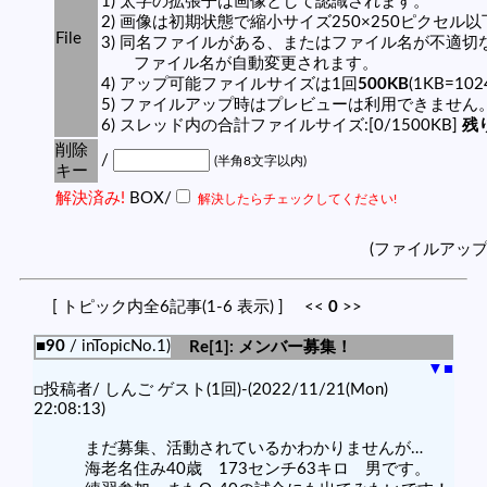
1) 太字の拡張子は画像として認識されます。
2) 画像は初期状態で縮小サイズ250×250ピクセル
File
3) 同名ファイルがある、またはファイル名が不適切
ファイル名が自動変更されます。
4) アップ可能ファイルサイズは1回
500KB
(1KB=10
5) ファイルアップ時はプレビューは利用できません
6) スレッド内の合計ファイルサイズ:[0/1500KB]
残り
削除
/
(半角8文字以内)
キー
解決済み!
BOX/
解決したらチェックしてください!
(ファイルアッ
[ トピック内全6記事(1-6 表示) ] <<
0
>>
■90
/ inTopicNo.1)
Re[1]: メンバー募集！
▼
■
□投稿者/ しんご ゲスト(1回)-(2022/11/21(Mon)
22:08:13)
まだ募集、活動されているかわかりませんが…
海老名住み40歳 173センチ63キロ 男です。