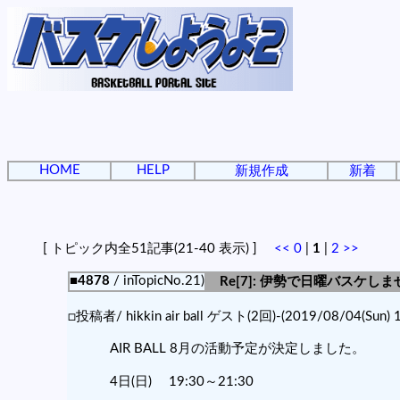
HOME
HELP
新規作成
新着
[ トピック内全51記事(21-40 表示) ]
<<
0
|
1
|
2
>>
■4878
/ inTopicNo.21)
Re[7]: 伊勢で日曜バスケし
□投稿者/ hikkin air ball ゲスト(2回)-(2019/08/04(Sun) 1
AIR BALL 8月の活動予定が決定しました。
4日(日) 19:30～21:30