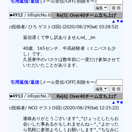
引用返信
/
返信
[メール受信/OFF]
削除キー/
■4912
/ inTopicNo.6)
Re[5]: Over40チーム立ち上げ
▲
▼
■
□投稿者/ ひろ ゲスト(3回)-(2020/08/29(Sat) 10:28:52)
返信遅くて申し訳ありませんm(_ _)m
40歳、165センチ、中高経験者（ミニバスも少
し）です。
久居東中のバスケは数年前に一度だけ参加させて
いただいたことがあります。
引用返信
/
返信
[メール受信/OFF]
削除キー/
■4913
/ inTopicNo.7)
Re[6]: Over40チーム立ち上げ
▲
▼
■
□投稿者/ NO2 ゲスト(5回)-(2020/08/29(Sat) 12:25:22)
連絡ありがとうございます^_^ひょっとしたらお
会いした事あるかもしれませんね～^_^よかった
ら気軽に参加よろしくお願いします^_^ちなみに