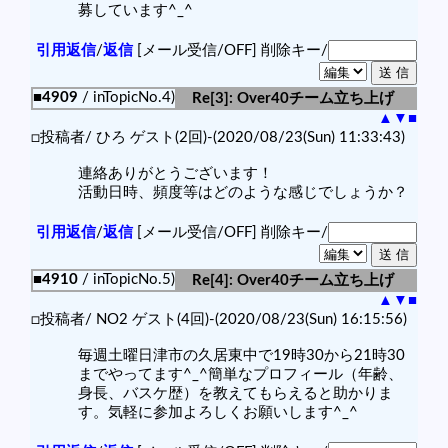
募しています^_^
引用返信
/
返信
[メール受信/OFF]
削除キー/
■4909
/ inTopicNo.4)
Re[3]: Over40チーム立ち上げ
▲
▼
■
□投稿者/ ひろ ゲスト(2回)-(2020/08/23(Sun) 11:33:43)
連絡ありがとうございます！
活動日時、頻度等はどのような感じでしょうか？
引用返信
/
返信
[メール受信/OFF]
削除キー/
■4910
/ inTopicNo.5)
Re[4]: Over40チーム立ち上げ
▲
▼
■
□投稿者/ NO2 ゲスト(4回)-(2020/08/23(Sun) 16:15:56)
毎週土曜日津市の久居東中で19時30から21時30
までやってます^_^簡単なプロフィール（年齢、
身長、バスケ歴）を教えてもらえると助かりま
す。気軽に参加よろしくお願いします^_^