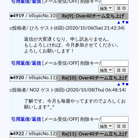
引用返信
/
返信
[メール受信/OFF]
削除キー/
■4919
/ inTopicNo.10)
Re[9]: Over40チーム立ち上げ
▲
▼
■
□投稿者/ ひろ ゲスト(6回)-(2020/10/06(Tue) 21:42:34)
返信が大変遅くなり、申し訳ありません。
もしよろしければ、今月参加させてください。
よろしくお願いします！
引用返信
/
返信
[メール受信/OFF]
削除キー/
■4920
/ inTopicNo.11)
Re[10]: Over40チーム立ち上げ
▲
▼
■
□投稿者/ NO2 ゲスト(8回)-(2020/10/08(Thu) 06:48:14)
了解です。今月も毎週やってますのでよろしくお
願いします^_^
引用返信
/
返信
[メール受信/OFF]
削除キー/
■4922
/ inTopicNo.12)
Re[11]: Over40チーム立ち上げ