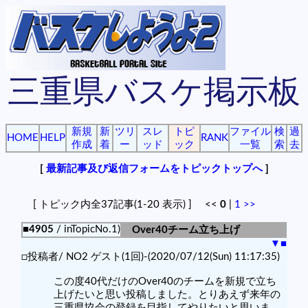
三重県バスケ掲示板
新規
新
ツリ
スレ
トピ
ファイル
検
過
HOME
HELP
RANK
作成
着
ー
ッド
ック
一覧
索
去
[
最新記事及び返信フォームをトピックトップへ
]
[ トピック内全37記事(1-20 表示) ] <<
0
|
1
>>
■4905
/ inTopicNo.1)
Over40チーム立ち上げ
▼
■
□投稿者/ NO2 ゲスト(1回)-(2020/07/12(Sun) 11:17:35)
この度40代だけのOver40のチームを新規で立ち
上げたいと思い投稿しました。とりあえず来年の
三重県協会の登録を目指してやりたいと思いま