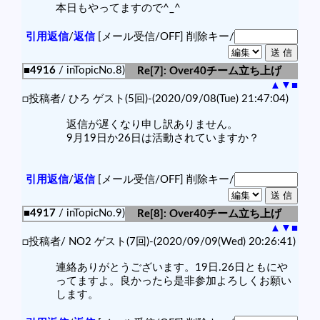
本日もやってますので^_^
引用返信
/
返信
[メール受信/OFF]
削除キー/
■4916
/ inTopicNo.8)
Re[7]: Over40チーム立ち上げ
▲
▼
■
□投稿者/ ひろ ゲスト(5回)-(2020/09/08(Tue) 21:47:04)
返信が遅くなり申し訳ありません。
9月19日か26日は活動されていますか？
引用返信
/
返信
[メール受信/OFF]
削除キー/
■4917
/ inTopicNo.9)
Re[8]: Over40チーム立ち上げ
▲
▼
■
□投稿者/ NO2 ゲスト(7回)-(2020/09/09(Wed) 20:26:41)
連絡ありがとうございます。19日.26日ともにや
ってますよ。良かったら是非参加よろしくお願い
します。