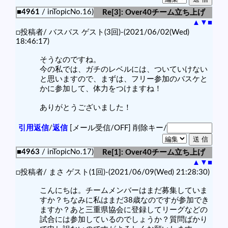
■4961
/ inTopicNo.16)
Re[3]: Over40チーム立ち上げ
▲
▼
■
□投稿者/ バスバス ゲスト(3回)-(2021/06/02(Wed)
18:46:17)
そうなのですね。
今の私では、ガチのレベルには、ついていけない
と思いますので、まずは、フリー参加のバスケと
かに参加して、体力をつけますね！
ありがとうございました！
引用返信
/
返信
[メール受信/OFF]
削除キー/
■4963
/ inTopicNo.17)
Re[1]: Over40チーム立ち上げ
▲
▼
■
□投稿者/ まさ ゲスト(1回)-(2021/06/09(Wed) 21:28:30)
こんにちは。チームメンバーはまだ募集していま
すか？ちなみに私はまだ38歳なのですが参加でき
ますか？あと三重県協会に登録してリーグなどの
試合には参加しているのでしょうか？質問ばかり