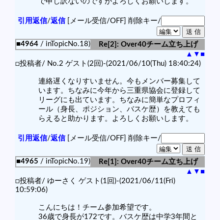
で申し訳ないのですがよろしくお願いします。
引用返信
/
返信
[メール受信/OFF]
削除キー/
■4964
/ inTopicNo.18)
Re[2]: Over40チーム立ち上げ
▲
▼
■
□投稿者/ No.2 ゲスト(2回)-(2021/06/10(Thu) 18:40:24)
連絡遅くなりすいません。今もメンバー募集して
います。ちなみに今年から三重県協会に登録して
リーグにも出ています。ちなみに簡単なプロフィ
ール（身長、ポジション、バスケ歴）を教えても
らえると助かります。よろしくお願いします。
引用返信
/
返信
[メール受信/OFF]
削除キー/
■4965
/ inTopicNo.19)
Re[1]: Over40チーム立ち上げ
▲
▼
■
□投稿者/ ゆーさく ゲスト(1回)-(2021/06/11(Fri)
10:59:06)
こんにちは！チーム参加希望です。
36歳で身長が172です。バスケ歴は中学3年間と