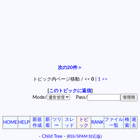
次の20件＞
トピック内ページ移動 / <<
0
|
1
>>
[
このトピックに返信
]
Mode/
Pass/
新規
新
ツリ
スレ
トピ
ファイル
検
過
HOME
HELP
RANK
作成
着
ー
ッド
ック
一覧
索
去
-
Child Tree
-
(
RSS/SPAM 対応版
)