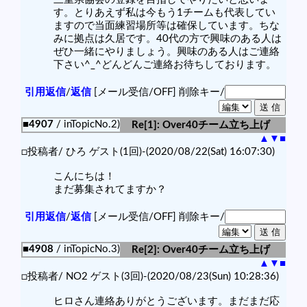
す。とりあえず私は今もう1チームも代表してい
ますので当面練習場所等は確保しています。ちな
みに拠点は久居です。40代の方で興味のある人は
ぜひ一緒にやりましょう。興味のある人はご連絡
下さい^_^どんどんご連絡お待ちしております。
引用返信
/
返信
[メール受信/OFF]
削除キー/
■4907
/ inTopicNo.2)
Re[1]: Over40チーム立ち上げ
▲
▼
■
□投稿者/ ひろ ゲスト(1回)-(2020/08/22(Sat) 16:07:30)
こんにちは！
まだ募集されてますか？
引用返信
/
返信
[メール受信/OFF]
削除キー/
■4908
/ inTopicNo.3)
Re[2]: Over40チーム立ち上げ
▲
▼
■
□投稿者/ NO2 ゲスト(3回)-(2020/08/23(Sun) 10:28:36)
ヒロさん連絡ありがとうございます。まだまだ応