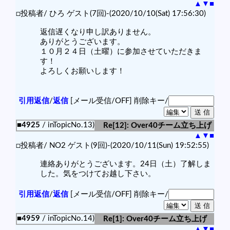
▲
▼
■
□投稿者/ ひろ ゲスト(7回)-(2020/10/10(Sat) 17:56:30)
返信遅くなり申し訳ありません。
ありがとうございます。
１０月２４日（土曜）に参加させていただきま
す！
よろしくお願いします！
引用返信
/
返信
[メール受信/OFF]
削除キー/
■4925
/ inTopicNo.13)
Re[12]: Over40チーム立ち上げ
▲
▼
■
□投稿者/ NO2 ゲスト(9回)-(2020/10/11(Sun) 19:52:55)
連絡ありがとうございます。24日（土）了解しま
した。気をつけてお越し下さい。
引用返信
/
返信
[メール受信/OFF]
削除キー/
■4959
/ inTopicNo.14)
Re[1]: Over40チーム立ち上げ
▲
▼
■