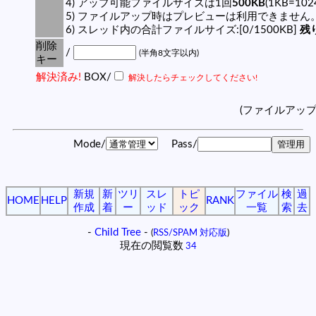
4) アップ可能ファイルサイズは1回
500KB
(1KB=10
5) ファイルアップ時はプレビューは利用できません
6) スレッド内の合計ファイルサイズ:[0/1500KB]
残り
削除
/
(半角8文字以内)
キー
解決済み!
BOX/
解決したらチェックしてください!
(ファイルアッ
Mode/
Pass/
新規
新
ツリ
スレ
トピ
ファイル
検
過
HOME
HELP
RANK
作成
着
ー
ッド
ック
一覧
索
去
-
Child Tree
-
(
RSS/SPAM 対応版
)
現在の閲覧数
34