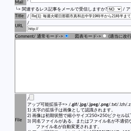
Mail
└> 関連するレス記事をメールで受信しますか?
/ 
Title
/
/
URL
Comment/ 通常モード->
図表モード->
(適当に改行
/
アップ可能拡張子=> /
.gif
/
.jpg
/
.jpeg
/
.png
/.txt/.lzh/.
1) 太字の拡張子は画像として認識されます。
2) 画像は初期状態で縮小サイズ250×250ピクセル
File
3) 同名ファイルがある、またはファイル名が不適切
ファイル名が自動変更されます。