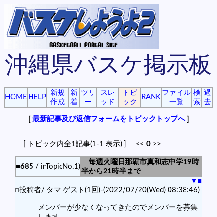
沖縄県バスケ掲示板
新規
新
ツリ
スレ
トピ
ファイル
検
過
HOME
HELP
RANK
作成
着
ー
ッド
ック
一覧
索
去
[
最新記事及び返信フォームをトピックトップへ
]
[ トピック内全1記事(1-1 表示) ] <<
0
>>
毎週火曜日那覇市真和志中学19時
■685
/ inTopicNo.1)
半から21時半まで
▼
■
□投稿者/ タマ ゲスト(1回)-(2022/07/20(Wed) 08:38:46)
メンバーが少なくなってきたのでメンバーを募集
します。