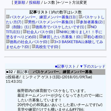
[
更新順
/
投稿順
/ レス数 ]←ソート方法変更
記事リスト
( )内の数字はレス数
バスケメンバー、練習メンバー募集(13)
|
バスケットし
たい方(7)
|
男性バスケメンバー募集(3)
|
参加者募集(2)
|
（削除）(1)
|
徳島市でバスケしたいです(1)
|
NO
TITLE(1)
|
社会人バスケ(0)
|
NHKに映りましt！！手に
塗るすべりどめ(0)
|
練習したい方募集！(0)
|
初心者(0)
|
徳島の社会人バスケ(0)
|
3×3 BASKETBALL体験してみ
ませんか？(0)
|
高校生です(0)
|
■記事リスト
/
▼下のスレッド
■32
/ 親記事)
バスケメンバー、練習メンバー募集
□投稿者/ ミンティア ゲスト(1回)-(2018/01/09(Tue)
11:43:31)
板野郡内の体育館でバスケをしています。
最近チームメンバーが少なくなってきたので一緒に
したい方募集しています！
20代中心の和気あいあいとした若いチームです('ω')
見学や練習だけでも構いません&#9786;