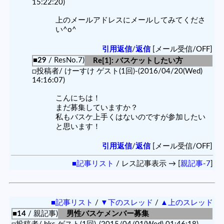
15:22:20)
上のメールアドレスにメールしてみてくださ
い^o^
引用返信
/
返信
[メール受信/OFF]
■29
/ ResNo.7)
Re[1]: バスケットしたい方
□投稿者/ けーすけ ゲスト(1回)-(2016/04/20(Wed)
14:16:07)
こんにちは！
まだ募集していますか？
私もバスケ上手くはないのですが参加したい
と思います！
引用返信
/
返信
[メール受信/OFF]
■記事リスト
/ レス記事表示 → [
親記事-7
]
■記事リスト
/
▼下のスレッド
/
▲上のスレッド
■14
/ 親記事)
男性バスケメンバー募集