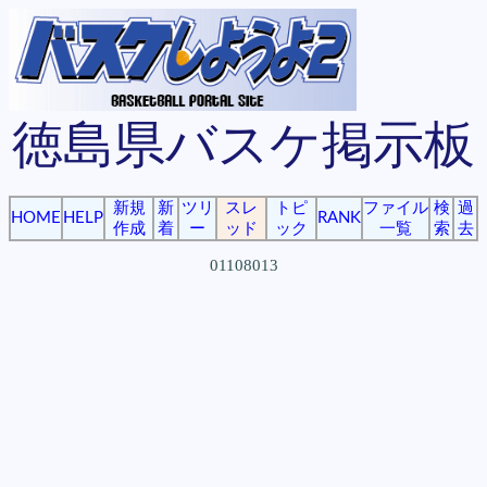
徳島県バスケ掲示板
新規
新
ツリ
スレ
トピ
ファイル
検
過
HOME
HELP
RANK
作成
着
ー
ッド
ック
一覧
索
去
01108013