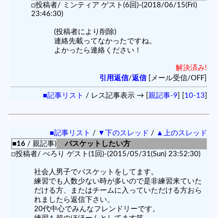
□投稿者/ ミンティア ゲスト(6回)-(2018/06/15(Fri)
23:46:30)
(投稿者により削除)
連絡先載ってなかったですね。
よかったら連絡ください！
解決済み!
引用返信
/
返信
[メール受信/OFF]
■記事リスト
/ レス記事表示 → [
親記事-9
] [
10-13
]
■記事リスト
/
▼下のスレッド
/
▲上のスレッド
■16
/ 親記事)
バスケットしたい方
□投稿者/ ぺろり ゲスト(1回)-(2015/05/31(Sun) 23:52:30)
社会人男子でバスケットをしてます。
練習でも人数少ない時が多いので是非練習来ていた
だける方、またはチームに入っていただける方おら
れましたら返信下さい。
20代中心でみんなフレンドリーです。