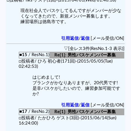
□投稿者/ hks ゲスト(1回)-(2015/04/01(Wed) 01:46:18)
現在社会人でバスケしてるんですがメンバーが少な
くなってきたので、新規メンバー募集します。
練習場所は徳島市です。
引用返信
/
返信
[メール受信/ON]
▽[全レス3件(ResNo.1-3 表示)]
■15
/ ResNo.1)
Re[1]: 男性バスケメンバー募集
□投稿者/ ひろ 初心者(171回)-(2015/05/05(Tue)
02:42:53)
はじめまして!
ブランクがかなりありますが、20代男です!
是非バスケがしたいので、練習参加可能です
か?
引用返信
/
返信
[メール受信/ON]
■17
/ ResNo.2)
Re[1]: 男性バスケメンバー募集
□投稿者/ たかひろ ゲスト(3回)-(2015/06/14(Sun)
16:24:00)