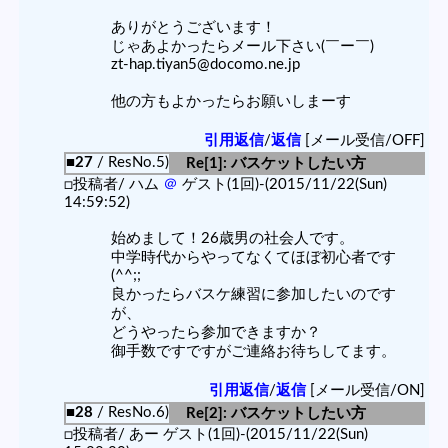
ありがとうございます！
じゃあよかったらメール下さい(￣ー￣)
zt-hap.tiyan5@docomo.ne.jp
他の方もよかったらお願いしまーす
引用返信
/
返信
[メール受信/OFF]
■27
/ ResNo.5)
Re[1]: バスケットしたい方
□投稿者/ ハム
＠
ゲスト(1回)-(2015/11/22(Sun)
14:59:52)
始めまして！26歳男の社会人です。
中学時代からやってなくてほぼ初心者です
(^^;;
良かったらバスケ練習に参加したいのです
が、
どうやったら参加できますか？
御手数ですですがご連絡お待ちしてます。
引用返信
/
返信
[メール受信/ON]
■28
/ ResNo.6)
Re[2]: バスケットしたい方
□投稿者/ あー ゲスト(1回)-(2015/11/22(Sun)