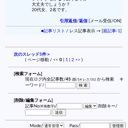
大丈夫でしょうか？
20代女、2名です。
引用返信
/
返信
[メール受信/ON]
■記事リスト
/ レス記事表示 → [
親記事-1
]
次のスレッド5件＞
( ページ移動 / <<
0
|
1
|
2
>>
)
[検索フォーム]
現在ログ内全記事数/
45
から検索 キ
(親/14 レス/31)
ーワード/
[削除/編集フォーム]
記事No
/
削除キー/
(半角数字)
Mode/
Pass/