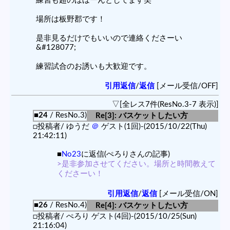
練習も超のほほーんとしてます笑
場所は板野郡です！
是非見るだけでもいいので連絡くださーい
&#128077;
練習試合のお誘いも大歓迎です。
引用返信
/
返信
[メール受信/OFF]
▽[全レス7件(ResNo.3-7 表示)]
■24
/ ResNo.3)
Re[3]: バスケットしたい方
□投稿者/ ゆうだ
＠
ゲスト(1回)-(2015/10/22(Thu)
21:42:11)
■
No23
に返信(ぺろりさんの記事)
>是非参加させてください。場所と時間教えて
くださーい！
引用返信
/
返信
[メール受信/ON]
■26
/ ResNo.4)
Re[4]: バスケットしたい方
□投稿者/ ぺろり ゲスト(4回)-(2015/10/25(Sun)
21:16:04)