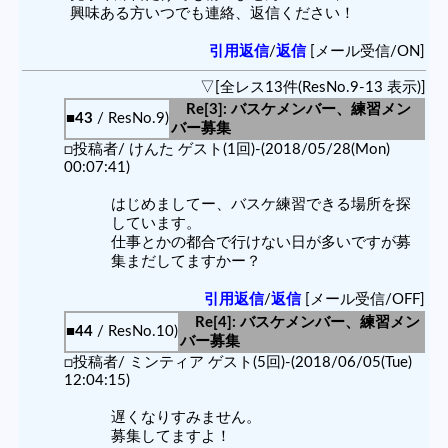
興味ある方いつでも連絡、返信ください！
引用返信
/
返信
[メール受信/ON]
▽[全レス13件(ResNo.9-13 表示)]
Re[3]: バスケメンバー、練習メン
■43
/ ResNo.9)
バー募集
□投稿者/ けんた ゲスト(1回)-(2018/05/28(Mon)
00:07:41)
はじめましてー、バスケ練習できる場所を探
しています。
仕事とかの都合で行けない日が多いですが募
集まだしてますかー？
引用返信
/
返信
[メール受信/OFF]
Re[4]: バスケメンバー、練習メン
■44
/ ResNo.10)
バー募集
□投稿者/ ミンティア ゲスト(5回)-(2018/06/05(Tue)
12:04:15)
遅くなりすみません。
募集してますよ！