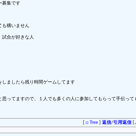
ー募集です
ても構いません
、試合が好きな人
をしましたら残り時間ゲームしてます
と思ってますので、１人でも多くの人に参加してもらって手伝って
[
□ Tree
]
返信
/
引用返信
[