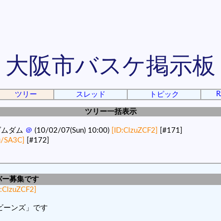
大阪市バスケ掲示板
R
ツリー
スレッド
トピック
ツリー一括表示
ダムダム
＠
(10/02/07(Sun) 10:00)
[ID:ClzuZCF2]
[#171]
u/SA3C]
[#172]
バー募集です
D:ClzuZCF2]
ビーンズ」です