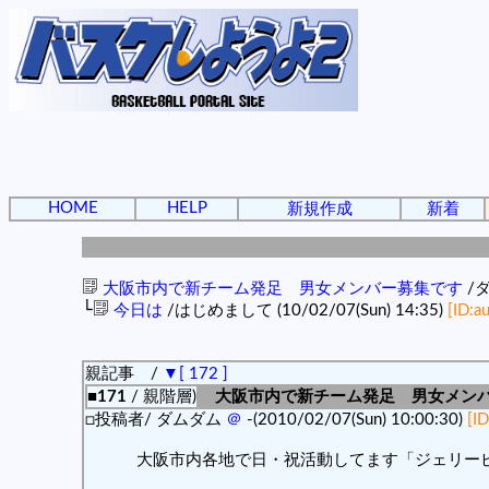
HOME
HELP
新規作成
新着
大阪市内で新チーム発足 男女メンバー募集です
/
└
今日は
/はじめまして (10/02/07(Sun) 14:35)
[ID:a
親記事 /
▼[ 172 ]
■171
/ 親階層)
大阪市内で新チーム発足 男女メン
□投稿者/ ダムダム
＠
-(2010/02/07(Sun) 10:00:30)
[I
大阪市内各地で日・祝活動してます「ジェリー