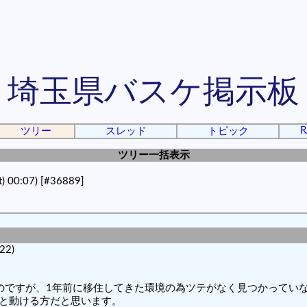
埼玉県バスケ掲示板
R
ツリー
スレッド
トピック
ツリー一括表示
) 00:07)
[#36889]
22)
のですが、1年前に移住してきた環境の為ツテがなく見つかってい
割と動ける方だと思います。