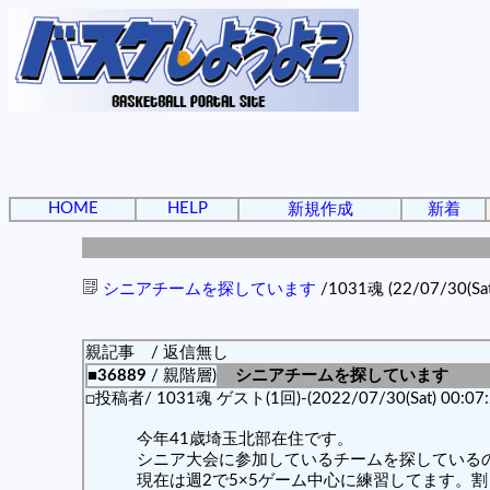
HOME
HELP
新規作成
新着
シニアチームを探しています
/1031魂 (22/07/30(Sat
親記事 / 返信無し
■36889
/ 親階層)
シニアチームを探しています
□投稿者/ 1031魂 ゲスト(1回)-(2022/07/30(Sat) 00:07:
今年41歳埼玉北部在住です。
シニア大会に参加しているチームを探している
現在は週2で5×5ゲーム中心に練習してます。