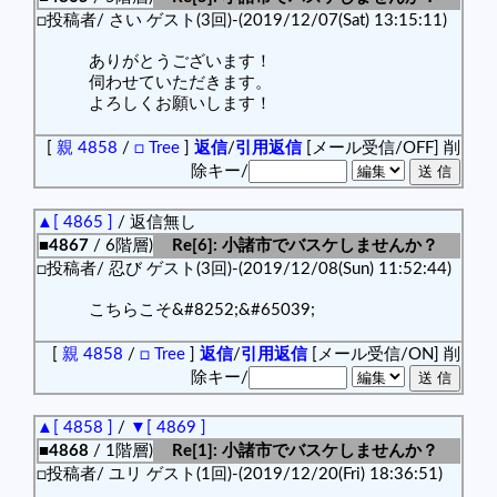
□投稿者/ さい ゲスト(3回)-(2019/12/07(Sat) 13:15:11)
ありがとうございます！
伺わせていただきます。
よろしくお願いします！
[
親 4858
/
□ Tree
]
返信
/
引用返信
[メール受信/OFF]
削
除キー/
▲[ 4865 ]
/ 返信無し
■4867
/ 6階層)
Re[6]: 小諸市でバスケしませんか？
□投稿者/ 忍び ゲスト(3回)-(2019/12/08(Sun) 11:52:44)
こちらこそ&#8252;&#65039;
[
親 4858
/
□ Tree
]
返信
/
引用返信
[メール受信/ON]
削
除キー/
▲[ 4858 ]
/
▼[ 4869 ]
■4868
/ 1階層)
Re[1]: 小諸市でバスケしませんか？
□投稿者/ ユリ ゲスト(1回)-(2019/12/20(Fri) 18:36:51)