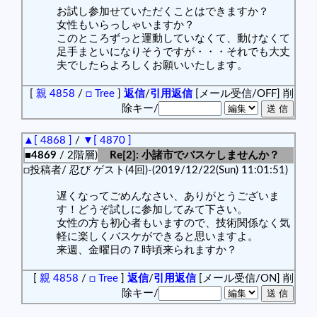
お試し参加せていただくことはできますか？
女性もいらっしゃいますか？
このところずっと運動していなくて、動けなくて
足手まといになりそうですが・・・それでも大丈
夫でしたらよろしくお願いいたします。
[
親 4858
/
□ Tree
]
返信
/
引用返信
[メール受信/OFF]
削
除キー/
▲[ 4868 ]
/
▼[ 4870 ]
■4869
/ 2階層)
Re[2]: 小諸市でバスケしませんか？
□投稿者/ 忍び ゲスト(4回)-(2019/12/22(Sun) 11:01:51)
遅くなってごめんなさい、ありがとうございま
す！どうぞ試しに参加してみて下さい。
女性の方も初心者もいますので、技術関係なく気
軽に楽しくバスケができると思いますよ。
来週、金曜日の７時頃来られますか？
[
親 4858
/
□ Tree
]
返信
/
引用返信
[メール受信/ON]
削
除キー/