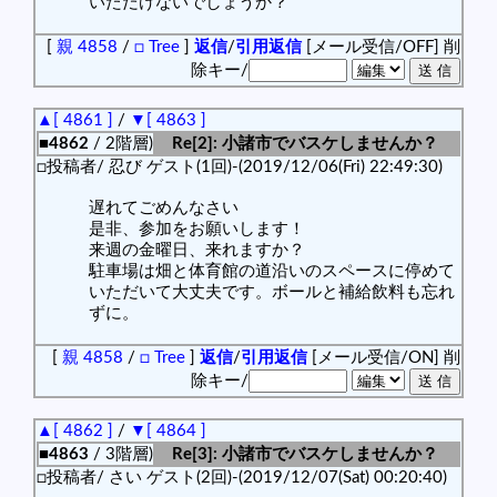
いただけないでしょうか？
[
親 4858
/
□ Tree
]
返信
/
引用返信
[メール受信/OFF]
削
除キー/
▲[ 4861 ]
/
▼[ 4863 ]
■4862
/ 2階層)
Re[2]: 小諸市でバスケしませんか？
□投稿者/ 忍び ゲスト(1回)-(2019/12/06(Fri) 22:49:30)
遅れてごめんなさい
是非、参加をお願いします！
来週の金曜日、来れますか？
駐車場は畑と体育館の道沿いのスペースに停めて
いただいて大丈夫です。ボールと補給飲料も忘れ
ずに。
[
親 4858
/
□ Tree
]
返信
/
引用返信
[メール受信/ON]
削
除キー/
▲[ 4862 ]
/
▼[ 4864 ]
■4863
/ 3階層)
Re[3]: 小諸市でバスケしませんか？
□投稿者/ さい ゲスト(2回)-(2019/12/07(Sat) 00:20:40)