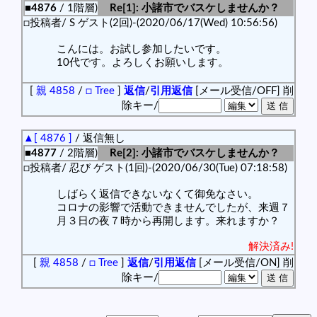
■4876
/ 1階層)
Re[1]: 小諸市でバスケしませんか？
□投稿者/ S ゲスト(2回)-(2020/06/17(Wed) 10:56:56)
こんには。お試し参加したいです。
10代です。よろしくお願いします。
[
親 4858
/
□ Tree
]
返信
/
引用返信
[メール受信/OFF]
削
除キー/
▲[ 4876 ]
/ 返信無し
■4877
/ 2階層)
Re[2]: 小諸市でバスケしませんか？
□投稿者/ 忍び ゲスト(1回)-(2020/06/30(Tue) 07:18:58)
しばらく返信できないなくて御免なさい。
コロナの影響で活動できませんでしたが、来週７
月３日の夜７時から再開します。来れますか？
解決済み!
[
親 4858
/
□ Tree
]
返信
/
引用返信
[メール受信/ON]
削
除キー/