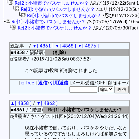
│└
Re[2]: 小諸市でバスケしませんか？
/忍び (19/12/22(Sun) 1
│ └
Re[3]: 小諸市でバスケしませんか？
/ユリ (19/12/22(Sun
│ └
Re[4]: 小諸市でバスケしませんか？
/忍び (19/12/23(
└
Re[1]: 小諸市でバスケしませんか？
/S (20/06/17(Wed) 10:5
└
Re[2]: 小諸市でバスケしませんか？
/忍び (20/06/30(Tue) 
親記事 /
▼[ 4861 ]
▼[ 4868 ]
▼[ 4876 ]
■4858
/ 親階層)
（削除）
□投稿者/ -(2019/11/02(Sat) 08:37:52)
この記事は(投稿者)削除されました
[
□ Tree
]
返信
/
引用返信
[メール受信/OFF]
削除キー/
▲[ 4858 ]
/
▼[ 4862 ]
■4861
/ 1階層)
Re[1]: 小諸市でバスケしませんか？
□投稿者/ さい ゲスト(1回)-(2019/12/04(Wed) 21:26:44)
現在小諸市で働いており、バスケをやりたいなと
思っているのですがもしよろしければ参加させて