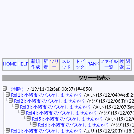
新規
新
ツリ
スレ
トピ
ファイル
検
過
HOME
HELP
RANK
作成
着
ー
ッド
ック
一覧
索
去
ツリー一括表示
（削除）
/ (19/11/02(Sat) 08:37)
[#4858]
├
Re[1]: 小諸市でバスケしませんか？
/さい (19/12/04(Wed) 2
│└
Re[2]: 小諸市でバスケしませんか？
/忍び (19/12/06(Fri) 2
│ └
Re[3]: 小諸市でバスケしませんか？
/さい (19/12/07(Sat)
│ └
Re[4]: 小諸市でバスケしませんか？
/忍び (19/12/07(S
│ └
Re[5]: 小諸市でバスケしませんか？
/さい (19/12/0
│ └
Re[6]: 小諸市でバスケしませんか？
/忍び (19/12
├
Re[1]: 小諸市でバスケしませんか？
/ユリ (19/12/20(Fri) 18: