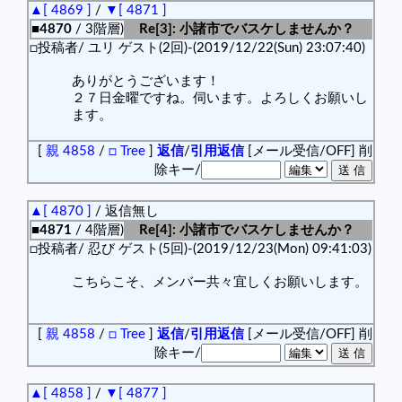
▲[ 4869 ]
/
▼[ 4871 ]
■4870
/ 3階層)
Re[3]: 小諸市でバスケしませんか？
□投稿者/ ユリ ゲスト(2回)-(2019/12/22(Sun) 23:07:40)
ありがとうございます！
２７日金曜ですね。伺います。よろしくお願いし
ます。
[
親 4858
/
□ Tree
]
返信
/
引用返信
[メール受信/OFF]
削
除キー/
▲[ 4870 ]
/ 返信無し
■4871
/ 4階層)
Re[4]: 小諸市でバスケしませんか？
□投稿者/ 忍び ゲスト(5回)-(2019/12/23(Mon) 09:41:03)
こちらこそ、メンバー共々宜しくお願いします。
[
親 4858
/
□ Tree
]
返信
/
引用返信
[メール受信/OFF]
削
除キー/
▲[ 4858 ]
/
▼[ 4877 ]