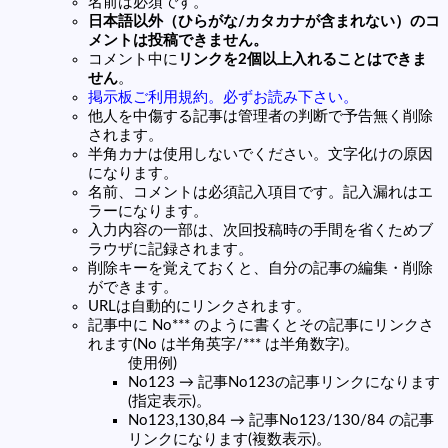
名前は必須です。
日本語以外（ひらがな/カタカナが含まれない）のコ
メントは投稿できません。
コメント中に
リンクを2個以上入れることはできま
せん
。
掲示板ご利用規約。必ずお読み下さい。
他人を中傷する記事は管理者の判断で予告無く削除
されます。
半角カナは使用しないでください。文字化けの原因
になります。
名前、コメントは必須記入項目です。記入漏れはエ
ラーになります。
入力内容の一部は、次回投稿時の手間を省くためブ
ラウザに記録されます。
削除キーを覚えておくと、自分の記事の編集・削除
ができます。
URLは自動的にリンクされます。
記事中に No*** のように書くとその記事にリンクさ
れます(No は半角英字/*** は半角数字)。
使用例)
No123 → 記事No123の記事リンクになります
(指定表示)。
No123,130,84 → 記事No123/130/84 の記事
リンクになります(複数表示)。