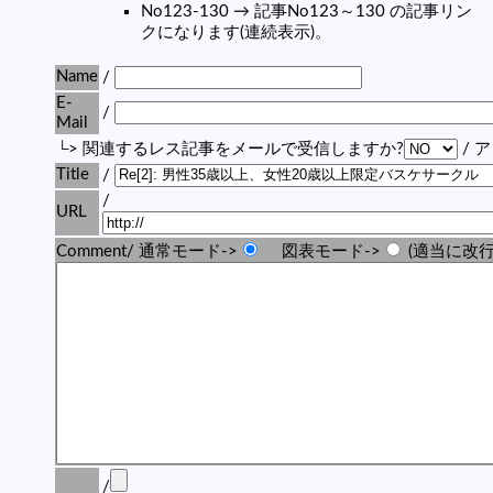
No123-130 → 記事No123～130 の記事リン
クになります(連続表示)。
Name
/
E-
/
Mail
└> 関連するレス記事をメールで受信しますか?
/ 
Title
/
/
URL
Comment/ 通常モード->
図表モード->
(適当に改行
/