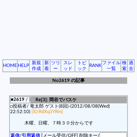
新規
新
ツリ
スレ
トピ
ファイル
検
過
HOME
HELP
RANK
作成
着
ー
ッド
ック
一覧
索
去
No2619 の記事
■2619
/ )
Re[3]: 岡谷でバスケ
□投稿者/ 竜太郎 ゲスト(8回)-(2012/08/08(Wed)
22:52:10)
[ID:RdXq3YRm]
木曜、日曜、７時３０分からです
返信
/
引用返信
[メール受信/OFF]
削除キー/