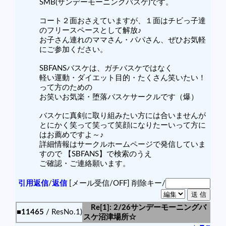
SMB(サンデーモーニングバスケ)です。
コート２面おさえていますが、１面はチビっ子達
のフリースペースとして解放♪
お子さん連れのママさん・パパさん、ぜひお気軽
にご参加ください。
SBFANSバスケは、ガチバスケではなく
軽い運動・ダイエット目的・たくさん笑いたい！
って方のための
お笑いお気楽・堕落バスケサークルです（爆）
バスケに真剣に取り組みたい方には合いませんが
とにかく笑って笑って笑顔になりたーいって方に
はお薦めですよ～♪
詳細情報はサークルホームページで発信していま
すので 【SBFANS】で検索のうえ
ご確認・ご連絡願います。
引用返信
/
返信
[メール受信/OFF]
削除キー/
Re[1]: 2/26サンデーモーニングバ
■11465
/ ResNo.1)
スケ沼津場所☆