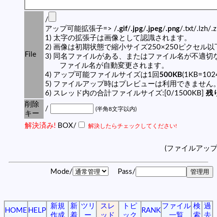
/
アップ可能拡張子=> /
.gif
/
.jpg
/
.jpeg
/
.png
/.txt/.lzh/.
1) 太字の拡張子は画像として認識されます。
2) 画像は初期状態で縮小サイズ250×250ピクセル
File
3) 同名ファイルがある、またはファイル名が不適切
ファイル名が自動変更されます。
4) アップ可能ファイルサイズは1回
500KB
(1KB=10
5) ファイルアップ時はプレビューは利用できません
6) スレッド内の合計ファイルサイズ:[0/1500KB]
残り
削除
/
(半角8文字以内)
キー
解決済み!
BOX/
解決したらチェックしてください!
(ファイルアッ
Mode/
Pass/
新規
新
ツリ
スレ
トピ
ファイル
検
過
HOME
HELP
RANK
作成
着
ー
ッド
ック
一覧
索
去