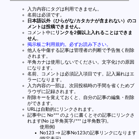
入力内容にタグは利用できません。
名前は必須です。
日本語以外（ひらがな/カタカナが含まれない）のコ
メントは投稿できません。
コメント中に
リンクを2個以上入れることはできま
せん
。
掲示板ご利用規約。必ずお読み下さい。
他人を中傷する記事は管理者の判断で予告無く削除
されます。
半角カナは使用しないでください。文字化けの原因
になります。
名前、コメントは必須記入項目です。記入漏れはエ
ラーになります。
入力内容の一部は、次回投稿時の手間を省くためブ
ラウザに記録されます。
削除キーを覚えておくと、自分の記事の編集・削除
ができます。
URLは自動的にリンクされます。
記事中に No*** のように書くとその記事にリンクさ
れます(No は半角英字/*** は半角数字)。
使用例)
No123 → 記事No123の記事リンクになります
(指定表示)。