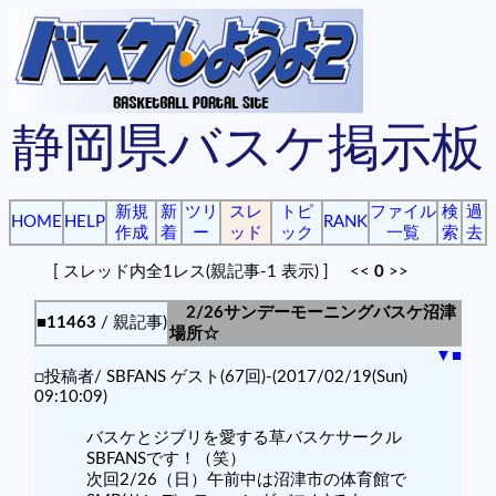
静岡県バスケ掲示板
新規
新
ツリ
スレ
トピ
ファイル
検
過
HOME
HELP
RANK
作成
着
ー
ッド
ック
一覧
索
去
[ スレッド内全1レス(親記事-1 表示) ] <<
0
>>
2/26サンデーモーニングバスケ沼津
■11463
/ 親記事)
場所☆
▼
■
□投稿者/ SBFANS ゲスト(67回)-(2017/02/19(Sun)
09:10:09)
バスケとジブリを愛する草バスケサークル
SBFANSです！（笑）
次回2/26（日）午前中は沼津市の体育館で