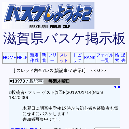
滋賀県バスケ掲示板
新規
新
ツリ
スレ
トピ
ファイル
検
過
HOME
HELP
RANK
作成
着
ー
ッド
ック
一覧
索
去
[ スレッド内全7レス(親記事-7 表示) ] <<
0
>>
■13973
/ 親記事)
毎週木曜日
▼
■
□投稿者/ フリー ゲスト(1回)-(2019/01/14(Mon)
18:20:30)
木曜日に明富中学校19時から初心者も経験者も気
にせずにバスケします！
参加者募集中です！