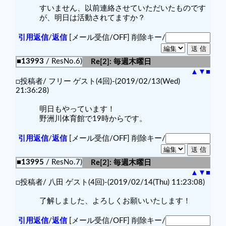
すいません、以前連絡させていただいたものです
が、明日は活動されてますか？
引用返信
/
返信
[メール受信/OFF]
削除キー/
■13993
/ ResNo.6)
Re[2]: 毎週木曜日
▲
▼
■
□投稿者/ フリー ゲスト(4回)-(2019/02/13(Wed)
21:36:28)
明日もやっています！
野洲川体育館で19時からです。
引用返信
/
返信
[メール受信/OFF]
削除キー/
■13995
/ ResNo.7)
Re[2]: 毎週木曜日
▲
▼
■
□投稿者/ 八田 ゲスト(4回)-(2019/02/14(Thu) 11:23:08)
了解しました、よろしくお願いいたします！
引用返信
/
返信
[メール受信/OFF]
削除キー/