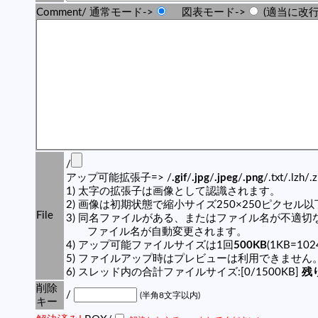
Comment/ 通常モード->
図表モード->
(適当に改行
/
アップ可能拡張子=> /
.gif
/
.jpg
/
.jpeg
/
.png
/.txt/.lzh/.
1) 太字の拡張子は画像として認識されます。
2) 画像は初期状態で縮小サイズ250×250ピクセル
File
3) 同名ファイルがある、またはファイル名が不適切
ファイル名が自動変更されます。
4) アップ可能ファイルサイズは1回
500KB
(1KB=10
5) ファイルアップ時はプレビューは利用できません
6) スレッド内の合計ファイルサイズ:[0/1500KB]
残り
削除
/
(半角8文字以内)
キー