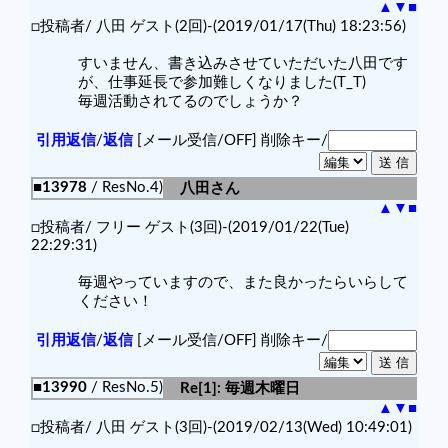
▲
▼
■
□投稿者/ 八田 ゲスト(2回)-(2019/01/17(Thu) 18:23:56)
すいません、書き込みさせていただいた八田です
が、仕事延長で参加難しくなりました(T_T)
毎週活動されてるのでしょうか？
引用返信
/
返信
[メール受信/OFF]
削除キー/
■13978
/ ResNo.4)
八田さん
▲
▼
■
□投稿者/ フリー ゲスト(3回)-(2019/01/22(Tue)
22:29:31)
毎週やっていますので、また良かったらいらして
ください！
引用返信
/
返信
[メール受信/OFF]
削除キー/
■13990
/ ResNo.5)
Re[1]: 毎週木曜日
▲
▼
■
□投稿者/ 八田 ゲスト(3回)-(2019/02/13(Wed) 10:49:01)