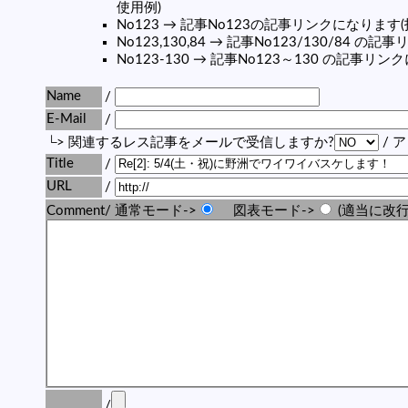
使用例)
No123 → 記事No123の記事リンクになります
No123,130,84 → 記事No123/130/84 
No123-130 → 記事No123～130 の記事リ
Name
/
E-Mail
/
└> 関連するレス記事をメールで受信しますか?
/ 
Title
/
URL
/
Comment/ 通常モード->
図表モード->
(適当に改行
/