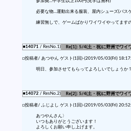
参加費…中学生以上100円(見学は無料)
必要な物…運動出来る服装、屋内シューズ(バス
練習無しで、ゲームばかりワイワイやってます
■14071
/ ResNo.1)
Re[1]: 5/4(土・祝)に野洲で
□投稿者/ あつやん ゲスト(1回)-(2019/05/03(Fri) 18:17:
明日、参加させてもらってよろしいでしょうか
■14072
/ ResNo.2)
Re[2]: 5/4(土・祝)に野洲で
□投稿者/ ふじよし ゲスト(1回)-(2019/05/03(Fri) 20:52:
あつやんさん〉
いつもありがとうございます！
よろしくお願い申し上げます。