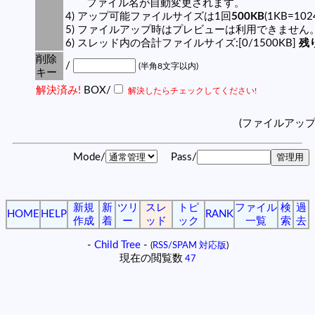
ファイル名が自動変更されます。
4) アップ可能ファイルサイズは1回
500KB
(1KB=10
5) ファイルアップ時はプレビューは利用できません
6) スレッド内の合計ファイルサイズ:[0/1500KB]
残り
削除
/
(半角8文字以内)
キー
解決済み!
BOX/
解決したらチェックしてください!
(ファイルアッ
Mode/
Pass/
新規
新
ツリ
スレ
トピ
ファイル
検
過
HOME
HELP
RANK
作成
着
ー
ッド
ック
一覧
索
去
-
Child Tree
-
(
RSS/SPAM 対応版
)
現在の閲覧数
47