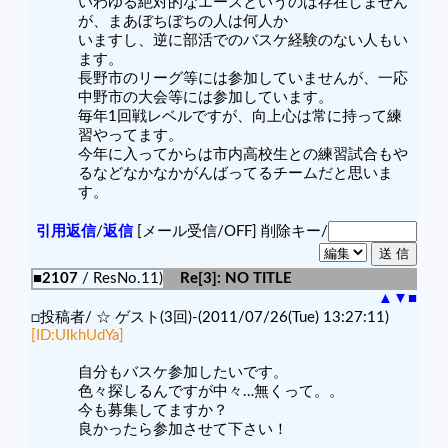
いわゆる絶対的なエースというのは存在しません
が、まあぼちぼちの人は何人か
いますし、逆に部活でのバスケ経験のない人もい
ます。
長野市のリーグ等には参加していませんが、一応
中野市の大会等には参加しています。
毎年1回戦レベルですが、向上心は常に持って練
習やってます。
今年に入ってからは市内高校生との練習試合もや
るなどなかなかがんばってるチームだと思いま
す。
引用返信
/
返信
[メール受信/OFF]
削除キー/
■2107
/ ResNo.11)
Re[3]: NO TITLE
▲
▼
■
□投稿者/ ☆ ゲスト(3回)-(2011/07/26(Tue) 13:27:11)
[ID:UIkhUdYa]
自分もバスケ参加したいです。
色々探しるんですが中々…無くって。。
今も募集してますか？
良かったら参加させて下さい！