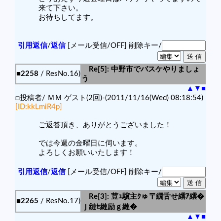
来て下さい。
お待ちしてます。
引用返信
/
返信
[メール受信/OFF]
削除キー/
Re[5]: 中野市でバスケやりましょ
■2258
/ ResNo.16)
う
▲
▼
■
□投稿者/ ＭＭ ゲスト(2回)-(2011/11/16(Wed) 08:18:54)
[ID:kkLmiR4p]
ご返答頂き、ありがとうございました！
では今週の金曜日に伺います。
よろしくお願いいたします！
引用返信
/
返信
[メール受信/OFF]
削除キー/
Re[3]: 荳ｭ驥主ｸゅ〒繝舌せ繧ｱ繧�
■2265
/ ResNo.17)
ｊ縺ｾ縺励ｇ縺�
▲
▼
■