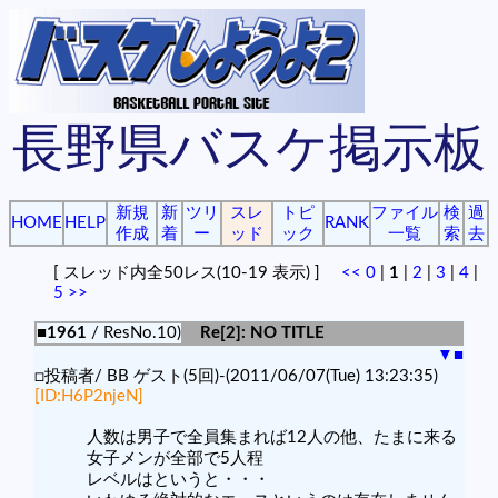
長野県バスケ掲示板
新規
新
ツリ
スレ
トピ
ファイル
検
過
HOME
HELP
RANK
作成
着
ー
ッド
ック
一覧
索
去
[ スレッド内全50レス(10-19 表示) ]
<<
0
|
1
|
2
|
3
|
4
|
5
>>
■1961
/ ResNo.10)
Re[2]: NO TITLE
▼
■
□投稿者/ BB ゲスト(5回)-(2011/06/07(Tue) 13:23:35)
[ID:H6P2njeN]
人数は男子で全員集まれば12人の他、たまに来る
女子メンが全部で5人程
レベルはというと・・・