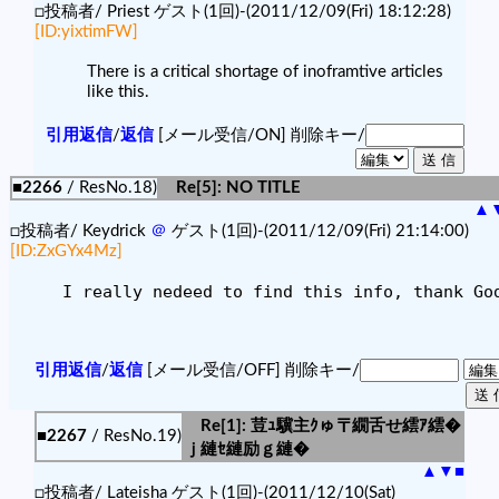
□投稿者/ Priest ゲスト(1回)-(2011/12/09(Fri) 18:12:28)
[ID:yixtimFW]
There is a critical shortage of inoframtive articles
like this.
引用返信
/
返信
[メール受信/ON]
削除キー/
■2266
/ ResNo.18)
Re[5]: NO TITLE
▲
□投稿者/ Keydrick
＠
ゲスト(1回)-(2011/12/09(Fri) 21:14:00)
[ID:ZxGYx4Mz]
I really nedeed to find this info, thank Go
引用返信
/
返信
[メール受信/OFF]
削除キー/
Re[1]: 荳ｭ驥主ｸゅ〒繝舌せ繧ｱ繧�
■2267
/ ResNo.19)
ｊ縺ｾ縺励ｇ縺�
▲
▼
■
□投稿者/ Lateisha ゲスト(1回)-(2011/12/10(Sat)