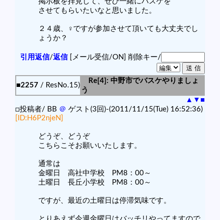
掲示板を拝見して、ぜひ一緒にバスケを
させてもらいたいなと思いました。
２４歳、♀ですが参加させて頂いても大丈夫でし
ょうか？
引用返信
/
返信
[メール受信/ON]
削除キー/
Re[4]: 中野市でバスケやりましょ
■2257
/ ResNo.15)
う
▲
▼
■
□投稿者/ BB
＠
ゲスト(3回)-(2011/11/15(Tue) 16:52:36)
[ID:H6P2njeN]
どうぞ、どうぞ
こちらこそお願いいたします。
通常は
金曜日 高社中学校 PM8：00～
土曜日 長丘小学校 PM8：00～
ですが、最近の土曜日は停滞気味です。
とりあえず今週金曜日はバッチリやってますので