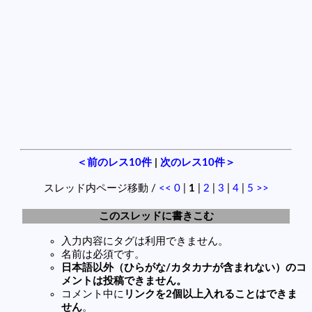
＜前のレス10件
|
次のレス10件＞
スレッド内ページ移動 /
<<
0
|
1
|
2
|
3
|
4
|
5
>>
このスレッドに書きこむ
入力内容にタグは利用できません。
名前は必須です。
日本語以外（ひらがな/カタカナが含まれない）のコ
メントは投稿できません。
コメント中に
リンクを2個以上入れることはできま
せん
。