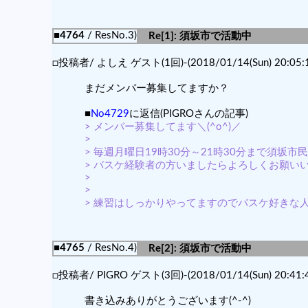
■4764
/ ResNo.3)
Re[1]: 須坂市で活動中
□投稿者/ よしえ ゲスト(1回)-(2018/01/14(Sun) 20:05:1
まだメンバー募集してますか？
■
No4729
に返信(PIGROさんの記事)
> メンバー募集してます＼(^o^)／
>
> 毎週月曜日19時30分～21時30分まで須坂
> バスケ経験者の方いましたらよろしくお願いいた
>
>
> 練習はしっかりやってますのでバスケ好きな人一
■4765
/ ResNo.4)
Re[2]: 須坂市で活動中
□投稿者/ PIGRO ゲスト(3回)-(2018/01/14(Sun) 20:41:4
書き込みありがとうございます(^-^)