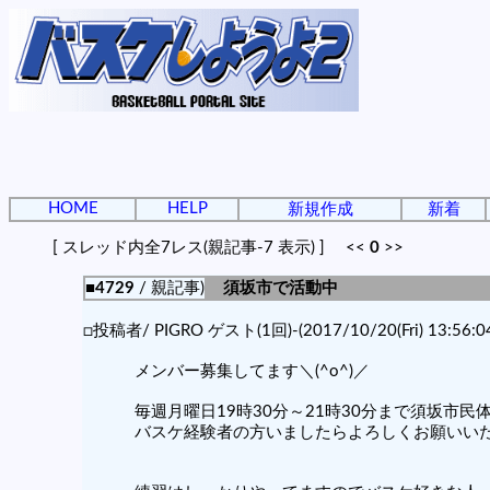
HOME
HELP
新規作成
新着
[ スレッド内全7レス(親記事-7 表示) ] <<
0
>>
■4729
/ 親記事)
須坂市で活動中
□投稿者/ PIGRO ゲスト(1回)-(2017/10/20(Fri) 13:56:0
メンバー募集してます＼(^o^)／
毎週月曜日19時30分～21時30分まで須坂市
バスケ経験者の方いましたらよろしくお願いいたし