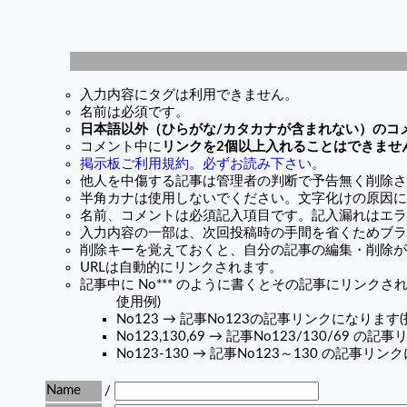
入力内容にタグは利用できません。
名前は必須です。
日本語以外（ひらがな/カタカナが含まれない）のコ
コメント中に
リンクを2個以上入れることはできませ
掲示板ご利用規約。必ずお読み下さい。
他人を中傷する記事は管理者の判断で予告無く削除さ
半角カナは使用しないでください。文字化けの原因に
名前、コメントは必須記入項目です。記入漏れはエラ
入力内容の一部は、次回投稿時の手間を省くためブラ
削除キーを覚えておくと、自分の記事の編集・削除が
URLは自動的にリンクされます。
記事中に No*** のように書くとその記事にリンクされま
使用例)
No123 → 記事No123の記事リンクになります
No123,130,69 → 記事No123/130/69 
No123-130 → 記事No123～130 の記事リ
Name
/