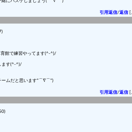
にバスケしましょう("⌒∇⌒")
引用返信
/
返信
[
7)
育館で練習やってます(^-^)/
(^-^)/
ムだと思います"⌒∇⌒")
引用返信
/
返信
[
50)