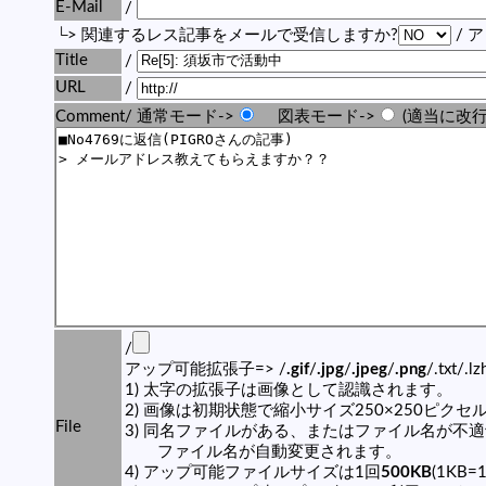
E-Mail
/
└> 関連するレス記事をメールで受信しますか?
/ 
Title
/
URL
/
Comment/ 通常モード->
図表モード->
(適当に改行
/
アップ可能拡張子=> /
.gif
/
.jpg
/
.jpeg
/
.png
/.txt/.l
1) 太字の拡張子は画像として認識されます。
2) 画像は初期状態で縮小サイズ250×250ピク
File
3) 同名ファイルがある、またはファイル名が不
ファイル名が自動変更されます。
4) アップ可能ファイルサイズは1回
500KB
(1KB=