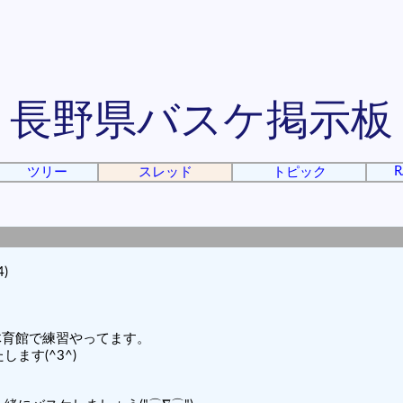
長野県バスケ掲示板
R
ツリー
スレッド
トピック
4)
民体育館で練習やってます。
ます(^3^)