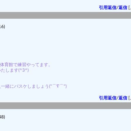
引用返信
/
返信
[
6)
市民体育館で練習やってます。
します(^3^)
緒にバスケしましょう("⌒∇⌒")
引用返信
/
返信
[
8)