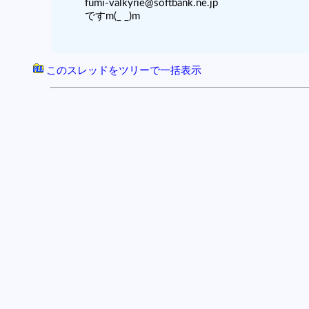
fumi-valkyrie@softbank.ne.jp
ですm(_ _)m
このスレッドをツリーで一括表示