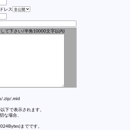
アドレス
して下さい/半角10000文字以内)
zh/.zip/.mid
セル以下で表示されます。
適切な場合、
1024Bytes)までです。