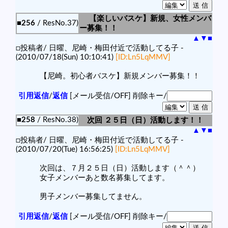
【楽しいバスケ】新規、女性メンバ
■256
/ ResNo.37)
ー募集！！
▲
▼
■
□投稿者/ 日曜、尼崎・梅田付近で活動してる子 -
(2010/07/18(Sun) 10:10:41)
[ID:Ln5LqMMV]
【尼崎。初心者バスケ】新規メンバー募集！！
引用返信
/
返信
[メール受信/OFF]
削除キー/
■258
/ ResNo.38)
次回 ２５日（日）活動します！！
▲
▼
■
□投稿者/ 日曜、尼崎・梅田付近で活動してる子 -
(2010/07/20(Tue) 16:56:25)
[ID:Ln5LqMMV]
次回は、７月２５日（日）活動します（＾＾）
女子メンバーあと数名募集してます。
男子メンバー募集してません。
引用返信
/
返信
[メール受信/OFF]
削除キー/