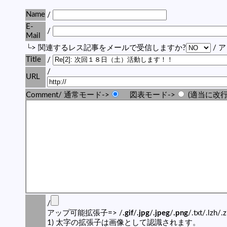
Name
/
E-
/
Mail
└> 関連するレス記事をメールで受信しますか?
/ 
Title
/
/
URL
Comment/ 通常モード->
図表モード->
(適当に改行
/
アップ可能拡張子=> /
.gif
/
.jpg
/
.jpeg
/
.png
/.txt/.lzh/.
1) 太字の拡張子は画像として認識されます。