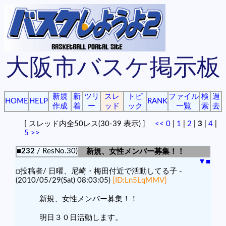
大阪市バスケ掲示板
新規
新
ツリ
スレ
トピ
ファイル
検
過
HOME
HELP
RANK
作成
着
ー
ッド
ック
一覧
索
去
[ スレッド内全50レス(30-39 表示) ]
<<
0
|
1
|
2
|
3
|
4
|
5
>>
■232
/ ResNo.30)
新規、女性メンバー募集！！
▼
■
□投稿者/ 日曜、尼崎・梅田付近で活動してる子 -
(2010/05/29(Sat) 08:03:05)
[ID:Ln5LqMMV]
新規、女性メンバー募集！！
明日３０日活動します。