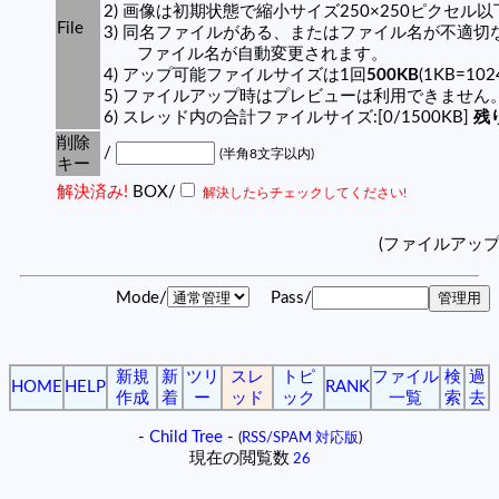
2) 画像は初期状態で縮小サイズ250×250ピクセル
File
3) 同名ファイルがある、またはファイル名が不適切
ファイル名が自動変更されます。
4) アップ可能ファイルサイズは1回
500KB
(1KB=10
5) ファイルアップ時はプレビューは利用できません
6) スレッド内の合計ファイルサイズ:[0/1500KB]
残り
削除
/
(半角8文字以内)
キー
解決済み!
BOX/
解決したらチェックしてください!
(ファイルアッ
Mode/
Pass/
新規
新
ツリ
スレ
トピ
ファイル
検
過
HOME
HELP
RANK
作成
着
ー
ッド
ック
一覧
索
去
-
Child Tree
-
(
RSS/SPAM 対応版
)
現在の閲覧数
26