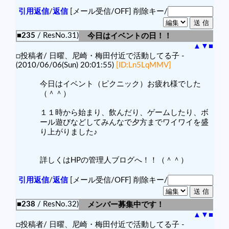
引用返信
/
返信
[メール受信/OFF]
削除キー/
■235
/ ResNo.31)
今日はイベントの日！！
▲
▼
■
□投稿者/ 日曜、尼崎・梅田付近で活動してる子 -
(2010/06/06(Sun) 20:01:55)
[ID:Ln5LqMMV]
今日はイベント（ピクニック）お疲れ様でした
（＾＾）
１１時から始まり、飲んだり、ゲームしたり、ボ
ール遊びなどしてみんなで夕方までワイワイを盛
り上がりました♪
詳しくはHPの管理人ブログへ！！（＾＾）
引用返信
/
返信
[メール受信/OFF]
削除キー/
■238
/ ResNo.32)
メンバー募集中です！
▲
▼
■
□投稿者/ 日曜、尼崎・梅田付近で活動してる子 -