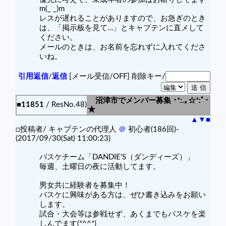
m(_ _)m
レスが遅れることがありますので、お急ぎのとき
は、「掲示板を見て…」とキャプテンに直メして
ください。
メールのときは、お名前を忘れずに入れてくださ
いね。
引用返信
/
返信
[メール受信/OFF]
削除キー/
沼津市でメンバー募集 ･*:.｡☆*:ﾟ･
■11851
/ ResNo.48)
★
▲
▼
■
□投稿者/ キャプテンの代理人
＠
初心者(186回)-
(2017/09/30(Sat) 11:00:23)
バスケチーム「DANDIE'S（ダンディーズ）」
毎週、土曜日の夜に活動してます。
男女共に経験者を募集中！
バスケに興味がある方は、ぜひ書き込みをお願い
します。
試合・大会等は参戦せず、あくまでもバスケを楽
しんでます(*^^*)