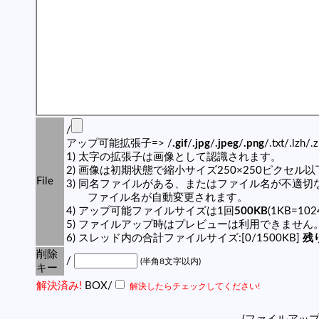
/
アップ可能拡張子=> /
.gif
/
.jpg
/
.jpeg
/
.png
/.txt/.lzh/.
1) 太字の拡張子は画像として認識されます。
2) 画像は初期状態で縮小サイズ250×250ピクセル
File
3) 同名ファイルがある、またはファイル名が不適切
ファイル名が自動変更されます。
4) アップ可能ファイルサイズは1回
500KB
(1KB=10
5) ファイルアップ時はプレビューは利用できません
6) スレッド内の合計ファイルサイズ:[0/1500KB]
残り
削除
/
(半角8文字以内)
キー
解決済み!
BOX/
解決したらチェックしてください!