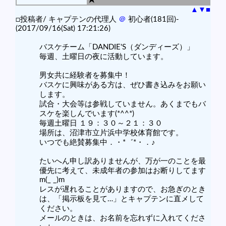
▲
▼
■
□投稿者/ キャプテンの代理人
＠
初心者(181回)-
(2017/09/16(Sat) 17:21:26)
バスケチーム「DANDIE'S（ダンディーズ）」
毎週、土曜日の夜に活動しています。
男女共に経験者を募集中！
バスケに興味がある方は、ぜひ書き込みをお願い
します。
試合・大会等は参戦していません。あくまでもバ
スケを楽しんでいます(*^^*)
毎週土曜日 １９：３０～２１：３０
場所は、沼津市立片浜中学校体育館です。
いつでも絶賛募集中．・*゛*・．♪
たいへん申し訳ありませんが、万が一のことを最
優先に考えて、未成年者の参加はお断りしてます
m(_ _)m
レスが遅れることがありますので、お急ぎのとき
は、「掲示板を見て…」とキャプテンに直メして
ください。
メールのときは、お名前を忘れずに入れてくださ