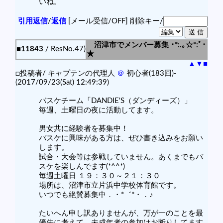
いね。
引用返信
/
返信
[メール受信/OFF]
削除キー/
沼津市でメンバー募集 ･*:.｡☆*:ﾟ･
■11843
/ ResNo.47)
★
▲
▼
■
□投稿者/ キャプテンの代理人
＠
初心者(183回)-
(2017/09/23(Sat) 12:49:39)
バスケチーム「DANDIE'S（ダンディーズ）」
毎週、土曜日の夜に活動してます。
男女共に経験者を募集中！
バスケに興味がある方は、ぜひ書き込みをお願い
します。
試合・大会等は参戦していません。あくまでもバ
スケを楽しんでます(*^^*)
毎週土曜日 １９：３０～２１：３０
場所は、沼津市立片浜中学校体育館です。
いつでも絶賛募集中．・*゛*・．♪
たいへん申し訳ありませんが、万が一のことを最
優先に考えて、未成年者の参加はお断りしてます