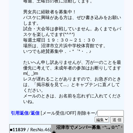
毎週、土曜日の夜に活動してます。
男女共に経験者を募集中！
バスケに興味がある方は、ぜひ書き込みをお願い
します。
試合・大会等は参戦していません。あくまでもバ
スケを楽しんでます(*^^*)
毎週土曜日 １９：３０～２１：３０
場所は、沼津市立片浜中学校体育館です。
いつでも絶賛募集中．・*゛*・．♪
たいへん申し訳ありませんが、万が一のことを最
優先に考えて、未成年者の参加はお断りしてます
m(_ _)m
レスが遅れることがありますので、お急ぎのとき
は、「掲示板を見て…」とキャプテンに直メして
ください。
メールのときは、お名前を忘れずに入れてくださ
いね。
引用返信
/
返信
[メール受信/OFF]
削除キー/
沼津市でメンバー募集 ･*:.｡☆*:ﾟ･
■11839
/ ResNo.46)
★