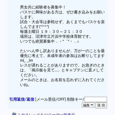
男女共に経験者を募集中！
バスケに興味がある方は、ぜひ書き込みをお願い
します。
試合・大会等は参戦せず、あくまでもバスケを楽
しんでます(*^^*)
毎週土曜日 １９：３０～２１：３０
場所は、沼津市立片浜中学校体育館です。
いつでも絶賛募集中．・*゛*・．♪
たいへん申し訳ありませんが、万が一のことを最
優先に考えて、未成年者の参加はお断りしてます
m(_ _)m
レスが遅れることがありますので、お急ぎのとき
は、「掲示板を見て…」とキャプテンに直メして
ください。
メールのときは、お名前を忘れずに入れてくださ
いね。
引用返信
/
返信
[メール受信/OFF]
削除キー/