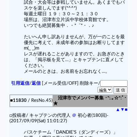
試合・大会等は参戦していません。あくまでもバ
スケを楽しんでます(*^^*)
毎週土曜日 １９：３０～２１：３０
場所は、沼津市立片浜中学校体育館です。
いつでも絶賛募集中．・*゛*・．♪
たいへん申し訳ありませんが、万が一のことを最
優先に考えて、未成年者の参加はお断りしてます
m(_ _)m
レスが遅れることがありますので、お急ぎのとき
は、「掲示板を見て…」とキャプテンに直メして
ください。
メールのときは、お名前をお忘れなく…。
引用返信
/
返信
[メール受信/OFF]
削除キー/
沼津市でメンバー募集 ･*:.｡☆*:ﾟ･
■11830
/ ResNo.45)
★
▲
▼
■
□投稿者/ キャプテンの代理人
＠
初心者(180回)-
(2017/09/09(Sat) 11:01:27)
バスケチーム「DANDIE'S（ダンディーズ）」