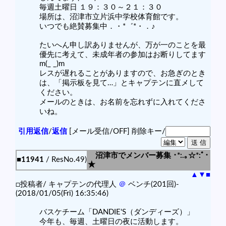
毎週土曜日 １９：３０～２１：３０
場所は、沼津市立片浜中学校体育館です。
いつでも絶賛募集中．・*゛*・．♪
たいへん申し訳ありませんが、万が一のことを最
優先に考えて、未成年者の参加はお断りしてます
m(_ _)m
レスが遅れることがありますので、お急ぎのとき
は、「掲示板を見て…」とキャプテンに直メして
ください。
メールのときは、お名前を忘れずに入れてくださ
いね。
引用返信
/
返信
[メール受信/OFF]
削除キー/
沼津市でメンバー募集 ･*:.｡☆*:ﾟ･
■11941
/ ResNo.49)
★
▲
▼
■
□投稿者/ キャプテンの代理人
＠
ベンチ(201回)-
(2018/01/05(Fri) 16:35:46)
バスケチーム「DANDIE'S（ダンディーズ）」
今年も、毎週、土曜日の夜に活動します。