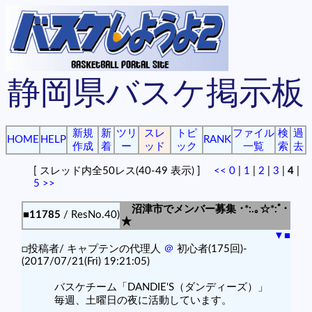
静岡県バスケ掲示板
新規
新
ツリ
スレ
トピ
ファイル
検
過
HOME
HELP
RANK
作成
着
ー
ッド
ック
一覧
索
去
[ スレッド内全50レス(40-49 表示) ]
<<
0
|
1
|
2
|
3
|
4
|
5
>>
沼津市でメンバー募集 ･*:.｡☆*:ﾟ･
■11785
/ ResNo.40)
★
▼
■
□投稿者/ キャプテンの代理人
＠
初心者(175回)-
(2017/07/21(Fri) 19:21:05)
バスケチーム「DANDIE'S（ダンディーズ）」
毎週、土曜日の夜に活動しています。