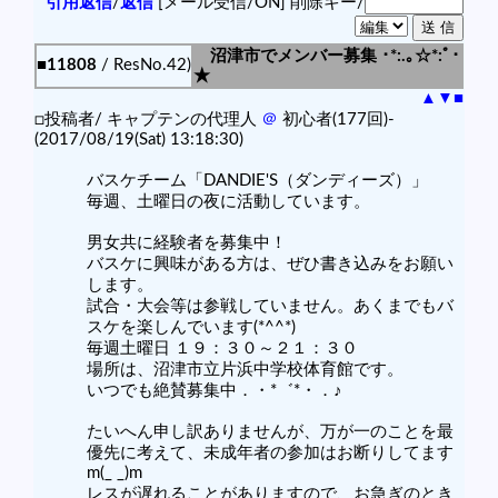
引用返信
/
返信
[メール受信/ON]
削除キー/
沼津市でメンバー募集 ･*:.｡☆*:ﾟ･
■11808
/ ResNo.42)
★
▲
▼
■
□投稿者/ キャプテンの代理人
＠
初心者(177回)-
(2017/08/19(Sat) 13:18:30)
バスケチーム「DANDIE'S（ダンディーズ）」
毎週、土曜日の夜に活動しています。
男女共に経験者を募集中！
バスケに興味がある方は、ぜひ書き込みをお願い
します。
試合・大会等は参戦していません。あくまでもバ
スケを楽しんでいます(*^^*)
毎週土曜日 １９：３０～２１：３０
場所は、沼津市立片浜中学校体育館です。
いつでも絶賛募集中．・*゛*・．♪
たいへん申し訳ありませんが、万が一のことを最
優先に考えて、未成年者の参加はお断りしてます
m(_ _)m
レスが遅れることがありますので、お急ぎのとき