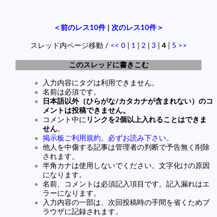
＜前のレス10件
|
次のレス10件＞
スレッド内ページ移動 /
<<
0
|
1
|
2
|
3
|
4
|
5
>>
このスレッドに書きこむ
入力内容にタグは利用できません。
名前は必須です。
日本語以外（ひらがな/カタカナが含まれない）のコ
メントは投稿できません。
コメント中に
リンクを2個以上入れることはできま
せん
。
掲示板ご利用規約。必ずお読み下さい。
他人を中傷する記事は管理者の判断で予告無く削除
されます。
半角カナは使用しないでください。文字化けの原因
になります。
名前、コメントは必須記入項目です。記入漏れはエ
ラーになります。
入力内容の一部は、次回投稿時の手間を省くためブ
ラウザに記録されます。