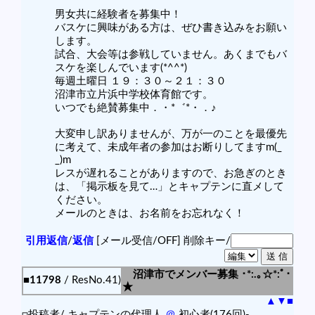
男女共に経験者を募集中！
バスケに興味がある方は、ぜひ書き込みをお願い
します。
試合、大会等は参戦していません。あくまでもバ
スケを楽しんでいます(*^^*)
毎週土曜日 １９：３０～２１：３０
沼津市立片浜中学校体育館です。
いつでも絶賛募集中．・*゛*・．♪
大変申し訳ありませんが、万が一のことを最優先
に考えて、未成年者の参加はお断りしてますm(_
_)m
レスが遅れることがありますので、お急ぎのとき
は、「掲示板を見て…」とキャプテンに直メして
ください。
メールのときは、お名前をお忘れなく！
引用返信
/
返信
[メール受信/OFF]
削除キー/
沼津市でメンバー募集 ･*:.｡☆*:ﾟ･
■11798
/ ResNo.41)
★
▲
▼
■
□投稿者/ キャプテンの代理人
＠
初心者(176回)-