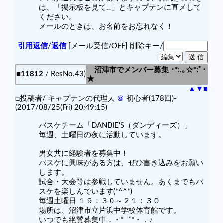
は、「掲示板を見て…」とキャプテンに直メして
ください。
メールのときは、お名前をお忘れなく！
引用返信
/
返信
[メール受信/OFF]
削除キー/
沼津市でメンバー募集 ･*:.｡☆*:ﾟ･
■11812
/ ResNo.43)
★
▲
▼
■
□投稿者/ キャプテンの代理人
＠
初心者(178回)-
(2017/08/25(Fri) 20:49:15)
バスケチーム「DANDIE'S（ダンディーズ）」
毎週、土曜日の夜に活動しています。
男女共に経験者を募集中！
バスケに興味がある方は、ぜひ書き込みをお願い
します。
試合・大会等は参戦していません。あくまでもバ
スケを楽しんでいます(*^^*)
毎週土曜日 １９：３０～２１：３０
場所は、沼津市立片浜中学校体育館です。
いつでも絶賛募集中．・*゛*・．♪