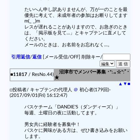
たいへん申し訳ありませんが、万が一のことを最
優先に考えて、未成年者の参加はお断りしてます
m(_ _)m
レスが遅れることがありますので、お急ぎのとき
は、「掲示板を見て…」とキャプテンに直メして
ください。
メールのときは、お名前をお忘れなく…。
引用返信
/
返信
[メール受信/OFF]
削除キー/
沼津市でメンバー募集 ･*:.｡☆*:ﾟ･
■11817
/ ResNo.44)
★
▲
▼
■
□投稿者/ キャプテンの代理人
＠
初心者(179回)-
(2017/09/01(Fri) 16:12:47)
バスケチーム「DANDIE'S（ダンディーズ）」
毎週、土曜日の夜に活動してます。
男女共に経験者を募集中！
バスケに興味がある方は、ぜひ書き込みをお願い
します。