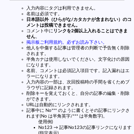
入力内容にタグは利用できません。
名前は必須です。
日本語以外（ひらがな/カタカナが含まれない）のコ
メントは投稿できません。
コメント中に
リンクを2個以上入れることはできま
せん
。
掲示板ご利用規約。必ずお読み下さい。
他人を中傷する記事は管理者の判断で予告無く削除
されます。
半角カナは使用しないでください。文字化けの原因
になります。
名前、コメントは必須記入項目です。記入漏れはエ
ラーになります。
入力内容の一部は、次回投稿時の手間を省くためブ
ラウザに記録されます。
削除キーを覚えておくと、自分の記事の編集・削除
ができます。
URLは自動的にリンクされます。
記事中に No*** のように書くとその記事にリンクさ
れます(No は半角英字/*** は半角数字)。
使用例)
No123 → 記事No123の記事リンクになります
(指定表示)。