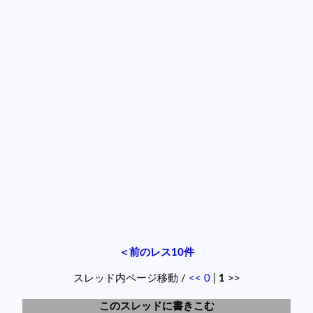
＜前のレス10件
スレッド内ページ移動 /
<<
0
|
1
>>
このスレッドに書きこむ