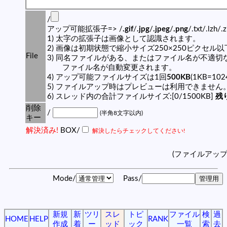
/
アップ可能拡張子=> /
.gif
/
.jpg
/
.jpeg
/
.png
/.txt/.lzh/.
1) 太字の拡張子は画像として認識されます。
2) 画像は初期状態で縮小サイズ250×250ピクセル
File
3) 同名ファイルがある、またはファイル名が不適切
ファイル名が自動変更されます。
4) アップ可能ファイルサイズは1回
500KB
(1KB=10
5) ファイルアップ時はプレビューは利用できません
6) スレッド内の合計ファイルサイズ:[0/1500KB]
残り
削除
/
(半角8文字以内)
キー
解決済み!
BOX/
解決したらチェックしてください!
(ファイルアッ
Mode/
Pass/
新規
新
ツリ
スレ
トピ
ファイル
検
過
HOME
HELP
RANK
作成
着
ー
ッド
ック
一覧
索
去