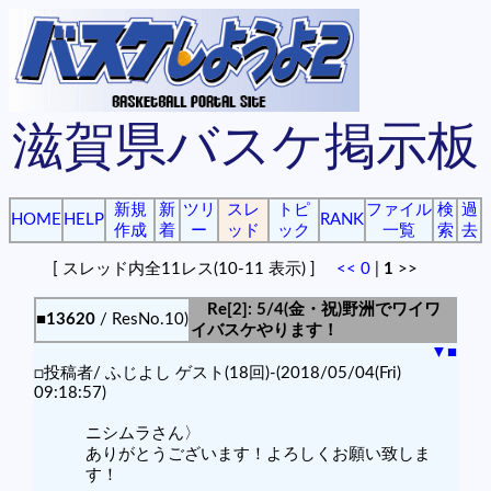
滋賀県バスケ掲示板
新規
新
ツリ
スレ
トピ
ファイル
検
過
HOME
HELP
RANK
作成
着
ー
ッド
ック
一覧
索
去
[ スレッド内全11レス(10-11 表示) ]
<<
0
|
1
>>
Re[2]: 5/4(金・祝)野洲でワイワ
■13620
/ ResNo.10)
イバスケやります！
▼
■
□投稿者/ ふじよし ゲスト(18回)-(2018/05/04(Fri)
09:18:57)
ニシムラさん〉
ありがとうございます！よろしくお願い致しま
す！