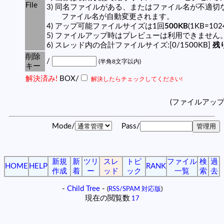
File
3) 同名ファイルがある、またはファイル名が不適切
ファイル名が自動変更されます。
4) アップ可能ファイルサイズは1回
500KB
(1KB=10
5) ファイルアップ時はプレビューは利用できません
6) スレッド内の合計ファイルサイズ:[0/1500KB]
残り
削除
/
(半角8文字以内)
キー
解決済み!
BOX/
解決したらチェックしてください!
(ファイルアッ
Mode/
Pass/
新規
新
ツリ
スレ
トピ
ファイル
検
過
HOME
HELP
RANK
作成
着
ー
ッド
ック
一覧
索
去
-
Child Tree
-
(
RSS/SPAM 対応版
)
現在の閲覧数
17