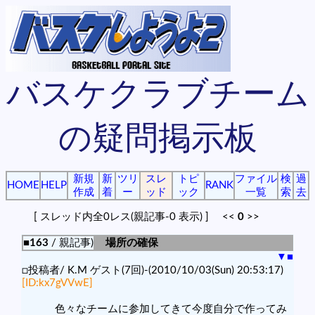
バスケクラブチーム
の疑問掲示板
新規
新
ツリ
スレ
トピ
ファイル
検
過
HOME
HELP
RANK
作成
着
ー
ッド
ック
一覧
索
去
[ スレッド内全0レス(親記事-0 表示) ] <<
0
>>
■163
/ 親記事)
場所の確保
▼
■
□投稿者/ K.M ゲスト(7回)-(2010/10/03(Sun) 20:53:17)
[ID:kx7gVVwE]
色々なチームに参加してきて今度自分で作ってみ