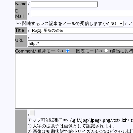
Name
/
E-
/
Mail
└> 関連するレス記事をメールで受信しますか?
/ 
Title
/
/
URL
Comment/ 通常モード->
図表モード->
(適当に改行
/
アップ可能拡張子=> /
.gif
/
.jpg
/
.jpeg
/
.png
/.txt/.lzh/.
1) 太字の拡張子は画像として認識されます。
2) 画像は初期状態で縮小サイズ250×250ピクセル