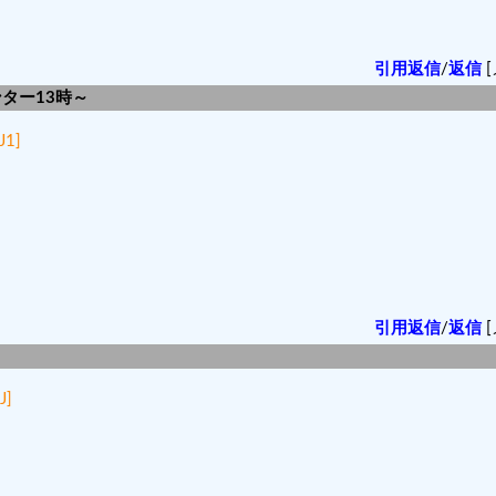
引用返信
/
返信
[
ンター13時～
J1]
。
引用返信
/
返信
[
J]