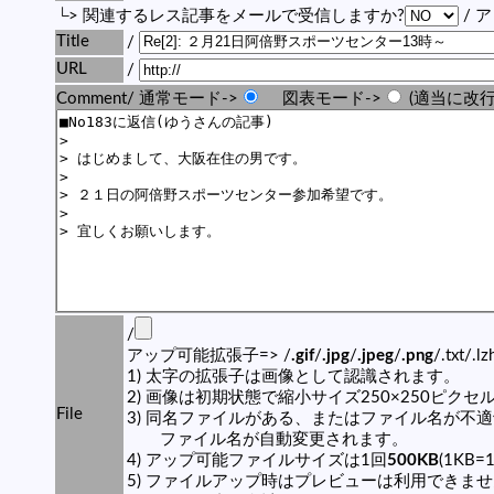
└> 関連するレス記事をメールで受信しますか?
/ 
Title
/
URL
/
Comment/ 通常モード->
図表モード->
(適当に改行
/
アップ可能拡張子=> /
.gif
/
.jpg
/
.jpeg
/
.png
/.txt/.l
1) 太字の拡張子は画像として認識されます。
2) 画像は初期状態で縮小サイズ250×250ピク
File
3) 同名ファイルがある、またはファイル名が不
ファイル名が自動変更されます。
4) アップ可能ファイルサイズは1回
500KB
(1KB=
5) ファイルアップ時はプレビューは利用できま