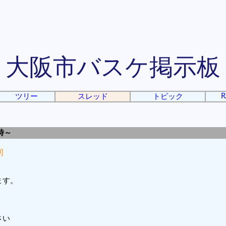
大阪市バスケ掲示板
R
ツリー
スレッド
トピック
時～
]
ます。
さい