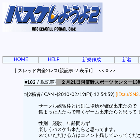
HOME
HELP
新規作成
新着
[ スレッド内全2レス(親記事-2 表示) ] <<
0
>>
■182
/ 親記事)
２月21日阿倍野スポーツセンター13
□投稿者/ CAN -(2010/02/19(Fri) 12:54:59)
[ID:au/SN3J
サークル練習枠とは別に場所が確保出来たので
集まった人たちで軽くゲーム出来たらと思って
性別、経験、年齢問わず
楽しくバスケ出来たらと思ってます。
来ていただける方はコメント残していってくだ