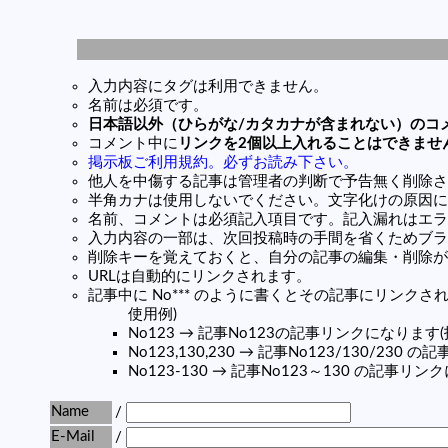
入力内容にタグは利用できません。
名前は必須です。
日本語以外（ひらがな/カタカナが含まれない）のコ
コメント中に
リンクを2個以上入れることはできませ
掲示板ご利用規約。必ずお読み下さい。
他人を中傷する記事は管理者の判断で予告無く削除さ
半角カナは使用しないでください。文字化けの原因に
名前、コメントは必須記入項目です。記入漏れはエラ
入力内容の一部は、次回投稿時の手間を省くためブラ
削除キーを覚えておくと、自分の記事の編集・削除が
URLは自動的にリンクされます。
記事中に No*** のように書くとその記事にリンクされま
使用例)
No123 → 記事No123の記事リンクになります
No123,130,230 → 記事No123/130/23
No123-130 → 記事No123～130 の記事リ
Name
/
E-Mail
/