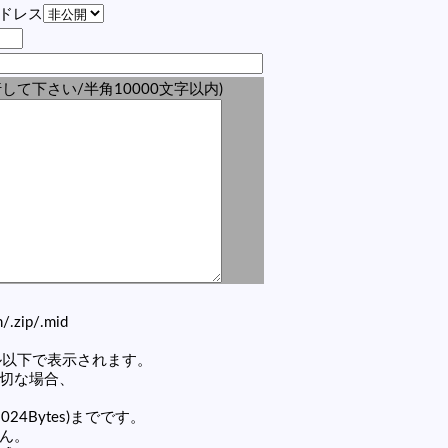
アドレス
して下さい/半角10000文字以内)
zh/.zip/.mid
セル以下で表示されます。
適切な場合、
1024Bytes)までです。
せん。