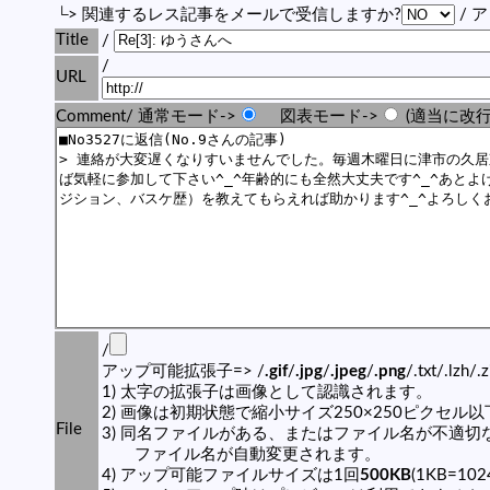
└> 関連するレス記事をメールで受信しますか?
/ 
Title
/
/
URL
Comment/ 通常モード->
図表モード->
(適当に改行
/
アップ可能拡張子=> /
.gif
/
.jpg
/
.jpeg
/
.png
/.txt/.lzh/.
1) 太字の拡張子は画像として認識されます。
2) 画像は初期状態で縮小サイズ250×250ピクセル
File
3) 同名ファイルがある、またはファイル名が不適切
ファイル名が自動変更されます。
4) アップ可能ファイルサイズは1回
500KB
(1KB=10