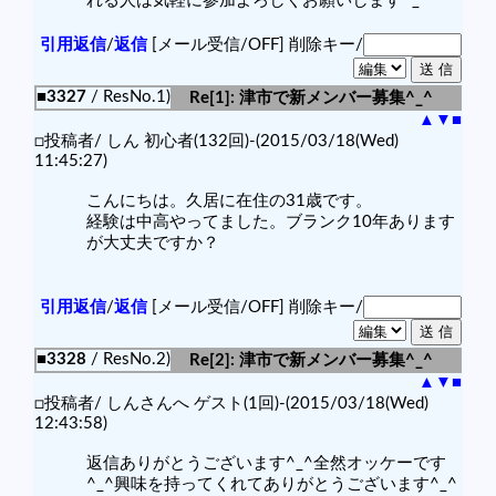
れる人は気軽に参加よろしくお願いします^_^
引用返信
/
返信
[メール受信/OFF]
削除キー/
■3327
/ ResNo.1)
Re[1]: 津市で新メンバー募集^_^
▲
▼
■
□投稿者/ しん 初心者(132回)-(2015/03/18(Wed)
11:45:27)
こんにちは。久居に在住の31歳です。
経験は中高やってました。ブランク10年あります
が大丈夫ですか？
引用返信
/
返信
[メール受信/OFF]
削除キー/
■3328
/ ResNo.2)
Re[2]: 津市で新メンバー募集^_^
▲
▼
■
□投稿者/ しんさんへ ゲスト(1回)-(2015/03/18(Wed)
12:43:58)
返信ありがとうございます^_^全然オッケーです
^_^興味を持ってくれてありがとうございます^_^