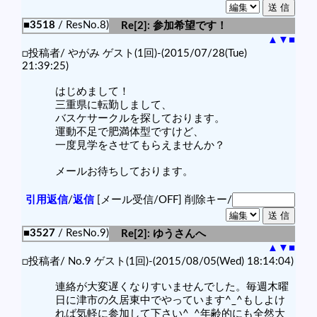
■3518
/ ResNo.8)
Re[2]: 参加希望です！
▲
▼
■
□投稿者/ やがみ ゲスト(1回)-(2015/07/28(Tue)
21:39:25)
はじめまして！
三重県に転勤しまして、
バスケサークルを探しております。
運動不足で肥満体型ですけど、
一度見学をさせてもらえませんか？
メールお待ちしております。
引用返信
/
返信
[メール受信/OFF]
削除キー/
■3527
/ ResNo.9)
Re[2]: ゆうさんへ
▲
▼
■
□投稿者/ No.9 ゲスト(1回)-(2015/08/05(Wed) 18:14:04)
連絡が大変遅くなりすいませんでした。毎週木曜
日に津市の久居東中でやっています^_^もしよけ
れば気軽に参加して下さい^_^年齢的にも全然大