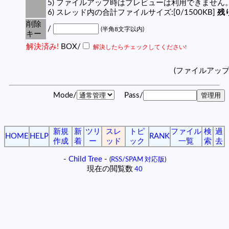
5) ファイルアップ時はプレビューは利用できません
6) スレッド内の合計ファイルサイズ:[0/1500KB]
残り
削除
/
(半角8文字以内)
キー
解決済み!
BOX/
解決したらチェックしてください!
(ファイルアッ
Mode/
Pass/
新規
新
ツリ
スレ
トピ
ファイル
検
過
HOME
HELP
RANK
作成
着
ー
ッド
ック
一覧
索
去
-
Child Tree
-
(
RSS/SPAM 対応版
)
現在の閲覧数
40