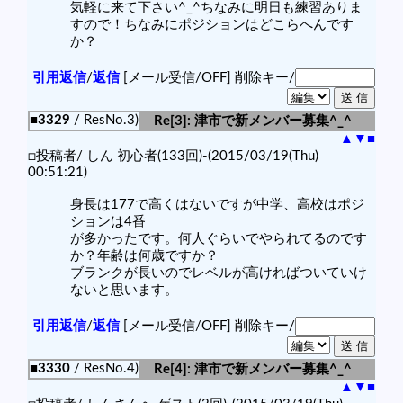
気軽に来て下さい^_^ちなみに明日も練習ありま
すので！ちなみにポジションはどこらへんです
か？
引用返信
/
返信
[メール受信/OFF]
削除キー/
■3329
/ ResNo.3)
Re[3]: 津市で新メンバー募集^_^
▲
▼
■
□投稿者/ しん 初心者(133回)-(2015/03/19(Thu)
00:51:21)
身長は177で高くはないですが中学、高校はポジ
ションは4番
が多かったです。何人ぐらいでやられてるのです
か？年齢は何歳ですか？
ブランクが長いのでレベルが高ければついていけ
ないと思います。
引用返信
/
返信
[メール受信/OFF]
削除キー/
■3330
/ ResNo.4)
Re[4]: 津市で新メンバー募集^_^
▲
▼
■