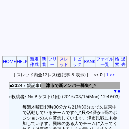
新規
新
ツリ
スレ
トピ
ファイル
検
過
HOME
HELP
RANK
作成
着
ー
ッド
ック
一覧
索
去
[ スレッド内全13レス(親記事-9 表示) ] <<
0
|
1
>>
■3324
/ 親記事)
津市で新メンバー募集^_^
▼
■
□投稿者/ No.9 ゲスト(1回)-(2015/03/16(Mon) 12:49:03)
毎週木曜日19時30分から21時30分まで久居東中
で活動しているチームです^_^只今4番か5番のポ
ジションの人を募集しています。津市民戦にも参
加しています。興味のある人でチームに入ってく