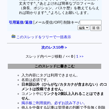
丈夫です^_^あとよければ簡単なプロフィール
（身長、ポジション、バスケ歴）を教えてもらえ
れば助かります^_^よろしくお願いします。
引用返信
/
返信
[メール受信/OFF]
削除キー/
このスレッドをツリーで一括表示
次のレス10件＞
スレッド内ページ移動 / <<
0
|
1
>>
このスレッドに書きこむ
入力内容にタグは利用できません。
名前は必須です。
日本語以外（ひらがな/カタカナが含まれない）のコ
メントは投稿できません。
コメント中に
リンクを2個以上入れることはできま
せん
。
掲示板ご利用規約。必ずお読み下さい。
他人を中傷する記事は管理者の判断で予告無く削除