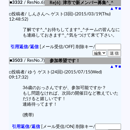
■3332
/ ResNo.6)
Re[6]: 津市で新メンバー募集^_^
▲
▼
■
□投稿者/ しんさんへ ゲスト(3回)-(2015/03/19(Thu)
12:48:52)
了解です^_^お待ちしてます^_^チームの皆んなに
も連絡しておきます^_^気をつけて来て下さい。
引用返信
/
返信
[メール受信/OFF]
削除キー/
■3503
/ ResNo.7)
参加希望です！
▲
▼
■
□投稿者/ ゆう ゲスト(24回)-(2015/07/15(Wed)
09:17:32)
36歳のおっさんですが、参加可能ですか？
もし問題なければ、次回の開催日など教えていた
だけると嬉しいです！
連絡待ってます！
(携帯)
引用返信
/
返信
[メール受信/ON]
削除キー/