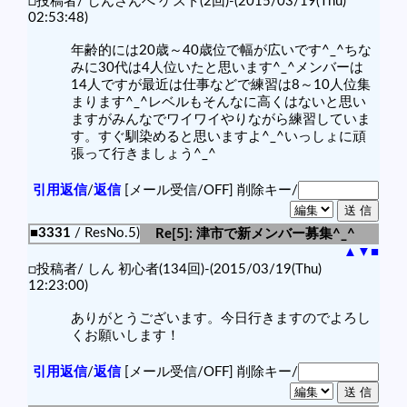
□投稿者/ しんさんへ ゲスト(2回)-(2015/03/19(Thu)
02:53:48)
年齢的には20歳～40歳位で幅が広いです^_^ちな
みに30代は4人位いたと思います^_^メンバーは
14人ですが最近は仕事などで練習は8～10人位集
まります^_^レベルもそんなに高くはないと思い
ますがみんなでワイワイやりながら練習していま
す。すぐ馴染めると思いますよ^_^いっしょに頑
張って行きましょう^_^
引用返信
/
返信
[メール受信/OFF]
削除キー/
■3331
/ ResNo.5)
Re[5]: 津市で新メンバー募集^_^
▲
▼
■
□投稿者/ しん 初心者(134回)-(2015/03/19(Thu)
12:23:00)
ありがとうございます。今日行きますのでよろし
くお願いします！
引用返信
/
返信
[メール受信/OFF]
削除キー/