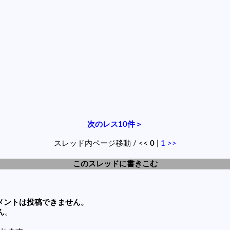
次のレス10件＞
スレッド内ページ移動 / <<
0
|
1
>>
このスレッドに書きこむ
メントは投稿できません。
ん
。