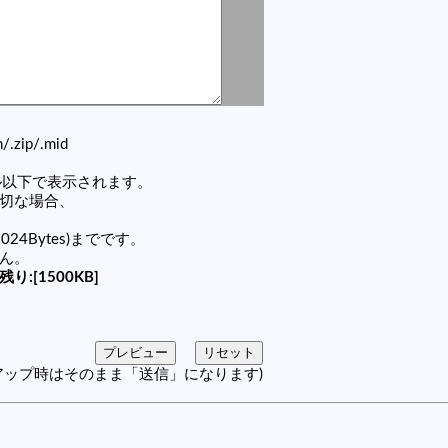
zh/.zip/.mid
セル以下で表示されます。
適切な場合、
1024Bytes)までです。
せん。
残り:[1500KB]
アップ時はそのまま「送信」になります)