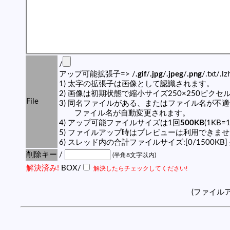
/
アップ可能拡張子=> /
.gif
/
.jpg
/
.jpeg
/
.png
/.txt/.l
1) 太字の拡張子は画像として認識されます。
2) 画像は初期状態で縮小サイズ250×250ピク
File
3) 同名ファイルがある、またはファイル名が不
ファイル名が自動変更されます。
4) アップ可能ファイルサイズは1回
500KB
(1KB=
5) ファイルアップ時はプレビューは利用できま
6) スレッド内の合計ファイルサイズ:[0/1500KB]
削除キー
/
(半角8文字以内)
解決済み!
BOX/
解決したらチェックしてください!
(ファイル