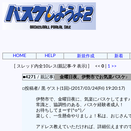
HOME
HELP
新規作成
新着
[ スレッド内全10レス(親記事-9 表示) ] <<
0
|
1
>>
■4271
/ 親記事)
金曜日夜、伊勢市でお気楽バスケ♪
□投稿者/ 黒 ゲスト(1回)-(2017/03/24(Fri) 19:20:17)
伊勢市で、金曜日夜に、気楽にバスケしてます♪
常識と、協調性のある、バスケ経験者成人！
お待ちしてまーす(^o^)／
楽しく、一生懸命やりましょ！私は、おじさん
アドレス教えていただければ、詳細伝えますの