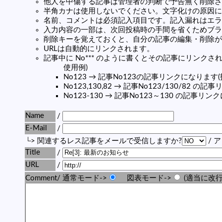
他人を中傷する記事は管理者の判断で予告無く削除さ
半角カナは使用しないでください。文字化けの原因に
名前、コメントは必須記入項目です。記入漏れはエラ
入力内容の一部は、次回投稿時の手間を省くためブラ
削除キーを覚えておくと、自分の記事の編集・削除が
URLは自動的にリンクされます。
記事中に No*** のように書くとその記事にリンクされま
使用例)
No123 → 記事No123の記事リンクになります
No123,130,82 → 記事No123/130/82 
No123-130 → 記事No123～130 の記事リ
Name
/
E-Mail
/
└> 関連するレス記事をメールで受信しますか?
/ 
Title
/
URL
/
Comment/ 通常モード->
図表モード->
(適当に改行