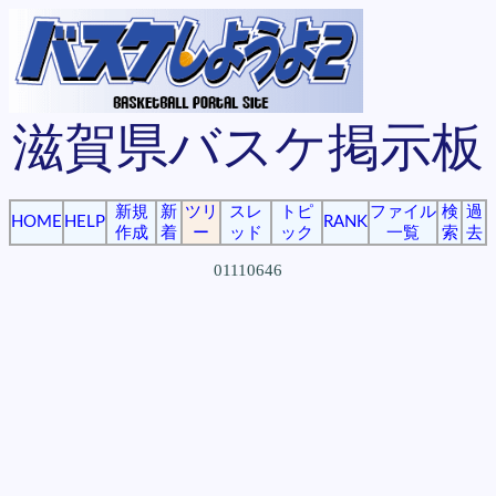
滋賀県バスケ掲示板
新規
新
ツリ
スレ
トピ
ファイル
検
過
HOME
HELP
RANK
作成
着
ー
ッド
ック
一覧
索
去
01110646