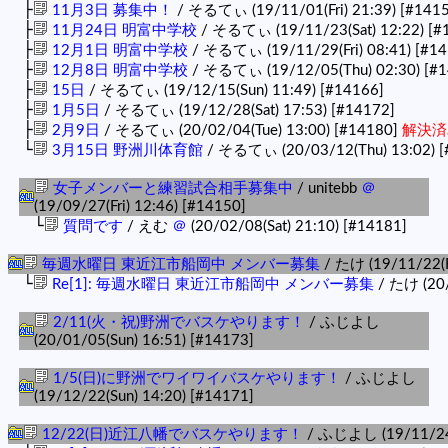
├
11月3日 募集中！
/ そるてぃ (19/11/01(Fri) 21:39)
[#1415
├
11月24日 明富中学校
/ そるてぃ (19/11/23(Sat) 12:22)
[#
├
12月1日 明富中学校
/ そるてぃ (19/11/29(Fri) 08:41)
[#14
├
12月8日 明富中学校
/ そるてぃ (19/12/05(Thu) 02:30)
[#1
├
15日
/ そるてぃ (19/12/15(Sun) 11:49)
[#14166]
├
1月5日
/ そるてぃ (19/12/28(Sat) 17:53)
[#14172]
├
2月9日
/ そるてぃ (20/02/04(Tue) 13:00)
[#14180]
解決済
└
3月15日 野洲川体育館
/ そるてぃ (20/03/12(Thu) 13:02)
[
女子メンバーと練習試合相手募集中
/ unitebb
＠
(19/09/27(Fri) 12:46)
[#14150]
└
質問です
/ えむ
＠
(20/02/08(Sat) 21:10)
[#14181]
毎週水曜日 東近江市船岡中 メンバー募集
/ たけ (19/11/22(F
└
Re[1]: 毎週水曜日 東近江市船岡中 メンバー募集
/ たけ (20/
2/11(火・祝)野洲でバスケやります！
/ ふじよし
(20/01/05(Sun) 16:51)
[#14173]
1/5(日)に野洲でワイワイバスケやります！
/ ふじよし
(19/12/22(Sun) 14:20)
[#14171]
12/22(日)近江八幡でバスケやります！
/ ふじよし (19/11/24(