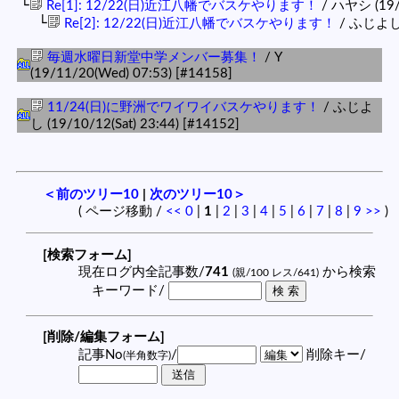
└
Re[1]: 12/22(日)近江八幡でバスケやります！
/ ハヤシ (19/1
└
Re[2]: 12/22(日)近江八幡でバスケやります！
/ ふじよし (
毎週水曜日新堂中学メンバー募集！
/ Y
(19/11/20(Wed) 07:53)
[#14158]
11/24(日)に野洲でワイワイバスケやります！
/ ふじよ
し (19/10/12(Sat) 23:44)
[#14152]
＜前のツリー10
|
次のツリー10＞
( ページ移動 /
<<
0
|
1
|
2
|
3
|
4
|
5
|
6
|
7
|
8
|
9
>>
)
[検索フォーム]
現在ログ内全記事数/
741
から検索
(親/100 レス/641)
キーワード/
[削除/編集フォーム]
記事No
/
削除キー/
(半角数字)