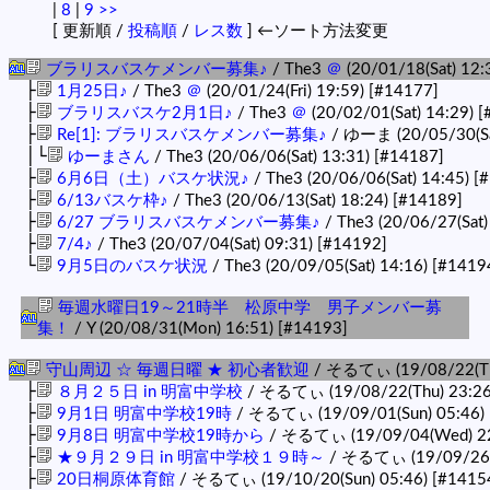
|
8
|
9
>>
[ 更新順 /
投稿順
/
レス数
] ←ソート方法変更
ブラリスバスケメンバー募集♪
/ The3
＠
(20/01/18(Sat) 12:
├
1月25日♪
/ The3
＠
(20/01/24(Fri) 19:59)
[#14177]
├
ブラリスバスケ2月1日♪
/ The3
＠
(20/02/01(Sat) 14:29)
[
├
Re[1]: ブラリスバスケメンバー募集♪
/ ゆーま (20/05/30(Sa
│└
ゆーまさん
/ The3 (20/06/06(Sat) 13:31)
[#14187]
├
6月6日（土）バスケ状況♪
/ The3 (20/06/06(Sat) 14:45)
[
├
6/13バスケ枠♪
/ The3 (20/06/13(Sat) 18:24)
[#14189]
├
6/27 ブラリスバスケメンバー募集♪
/ The3 (20/06/27(Sat)
├
7/4♪
/ The3 (20/07/04(Sat) 09:31)
[#14192]
└
9月5日のバスケ状況
/ The3 (20/09/05(Sat) 14:16)
[#1419
毎週水曜日19～21時半 松原中学 男子メンバー募
集！
/ Y (20/08/31(Mon) 16:51)
[#14193]
守山周辺 ☆ 毎週日曜 ★ 初心者歓迎
/ そるてぃ (19/08/22(Th
├
８月２５日 in 明富中学校
/ そるてぃ (19/08/22(Thu) 23:2
├
9月1日 明富中学校19時
/ そるてぃ (19/09/01(Sun) 05:46)
├
9月8日 明富中学校19時から
/ そるてぃ (19/09/04(Wed) 2
├
★９月２９日 in 明富中学校１９時～
/ そるてぃ (19/09/26(
├
20日桐原体育館
/ そるてぃ (19/10/20(Sun) 05:46)
[#1415