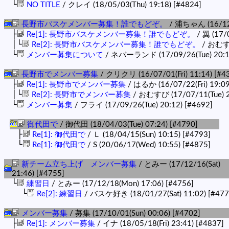
└
NO TITLE
/ クレイ (18/05/03(Thu) 19:18)
[#4824]
長野市バスケメンバー募集！誰でもどぞ。
/ 浦ちゃん (16/12/
├
Re[1]: 長野市バスケメンバー募集！誰でもどぞ。
/ 翼 (17/0
│└
Re[2]: 長野市バスケメンバー募集！誰でもどぞ。
/ おむすび
└
メンバー募集について
/ ネバーランド (17/09/26(Tue) 20:
長野市でメンバー募集
/ クリクリ (16/07/01(Fri) 11:14)
[#4
├
Re[1]: 長野市でメンバー募集
/ はるか (16/07/22(Fri) 19:0
│└
Re[2]: 長野市でメンバー募集
/ おむすび (17/07/11(Tue) 
└
メンバー募集
/ フライ (17/09/26(Tue) 20:12)
[#4692]
御代田で
/ 御代田 (18/04/03(Tue) 07:24)
[#4790]
├
Re[1]: 御代田で
/ Ｌ (18/04/15(Sun) 10:15)
[#4793]
└
Re[1]: 御代田で
/ S (20/06/17(Wed) 10:55)
[#4875]
新チーム立ち上げ メンバー募集
/ とみー (17/12/16(Sat)
21:46)
[#4755]
└
練習日
/ とみー (17/12/18(Mon) 17:06)
[#4756]
└
Re[2]: 練習日
/ バスケ好き (18/01/27(Sat) 11:02)
[#477
メンバー募集
/ 募集 (17/10/01(Sun) 00:06)
[#4702]
├
Re[1]: メンバー募集
/ イナ (18/05/18(Fri) 23:41)
[#4837]