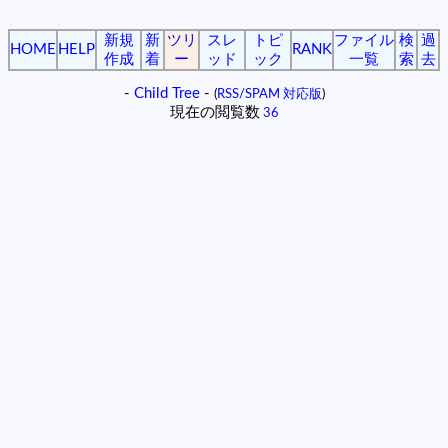
新規
新
ツリ
スレ
トピ
ファイル
検
過
HOME
HELP
RANK
作成
着
ー
ッド
ック
一覧
索
去
-
Child Tree
-
(
RSS/SPAM 対応版
)
現在の閲覧数
36