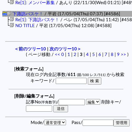
└
Re[1]: メンバー募集
/ あんり (22/11/30(Wed) 01:21)
[#48
下諏訪バスケ！
/ 平岩 (17/05/04(Thu) 07:37)
[#4586]
├
Re[1]: 下諏訪バスケ！
/ ペレ (17/05/04(Thu) 11:42)
[#458
└
NO TITLE
/ 平岩 (17/05/04(Thu) 12:08)
[#4588]
＜前のツリー10
|
次のツリー10＞
( ページ移動 /
<<
0
|
1
|
2
|
3
|
4
|
5
|
6
|
7
|
8
|
9
>>
)
[検索フォーム]
現在ログ内全記事数/
611
から検索
(親/100 レス/511)
キーワード/
[削除/編集フォーム]
記事No
/
削除キー/
(半角数字)
Mode/
Pass/