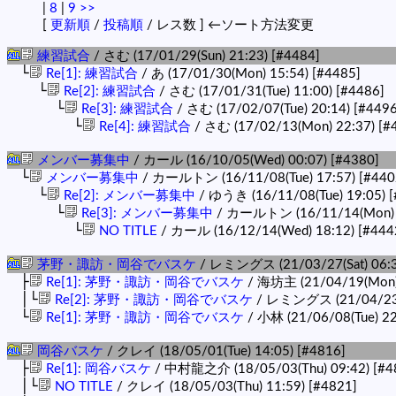
|
8
|
9
>>
[
更新順
/
投稿順
/ レス数 ] ←ソート方法変更
練習試合
/ さむ (17/01/29(Sun) 21:23)
[#4484]
└
Re[1]: 練習試合
/ あ (17/01/30(Mon) 15:54)
[#4485]
└
Re[2]: 練習試合
/ さむ (17/01/31(Tue) 11:00)
[#4486]
└
Re[3]: 練習試合
/ さむ (17/02/07(Tue) 20:14)
[#4496
└
Re[4]: 練習試合
/ さむ (17/02/13(Mon) 22:37)
[#
メンバー募集中
/ カール (16/10/05(Wed) 00:07)
[#4380]
└
メンバー募集中
/ カールトン (16/11/08(Tue) 17:57)
[#440
└
Re[2]: メンバー募集中
/ ゆうき (16/11/08(Tue) 19:05)
[
└
Re[3]: メンバー募集中
/ カールトン (16/11/14(Mon) 
└
NO TITLE
/ カール (16/12/14(Wed) 18:12)
[#444
茅野・諏訪・岡谷でバスケ
/ レミングス (21/03/27(Sat) 06:
├
Re[1]: 茅野・諏訪・岡谷でバスケ
/ 海坊主 (21/04/19(Mon)
│└
Re[2]: 茅野・諏訪・岡谷でバスケ
/ レミングス (21/04/23(F
└
Re[1]: 茅野・諏訪・岡谷でバスケ
/ 小林 (21/06/08(Tue) 2
岡谷バスケ
/ クレイ (18/05/01(Tue) 14:05)
[#4816]
├
Re[1]: 岡谷バスケ
/ 中村龍之介 (18/05/03(Thu) 09:42)
[#4
│└
NO TITLE
/ クレイ (18/05/03(Thu) 11:59)
[#4821]