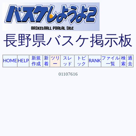
長野県バスケ掲示板
新規
新
ツリ
スレ
トピ
ファイル
検
過
HOME
HELP
RANK
作成
着
ー
ッド
ック
一覧
索
去
01107616