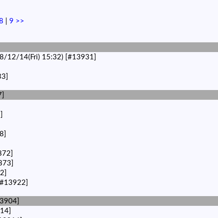
8
|
9
>>
8/12/14(Fri) 15:32)
[#13931]
33]
7]
]
8]
872]
873]
2]
[#13922]
3904]
14]