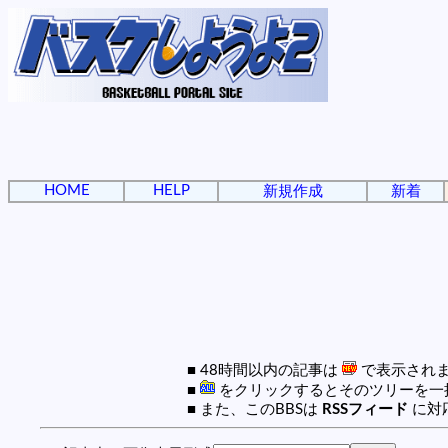
HOME
HELP
新規作成
新着
■ 48時間以内の記事は
で表示され
■
をクリックするとそのツリーを一
■ また、このBBSは
RSSフィード
に対応