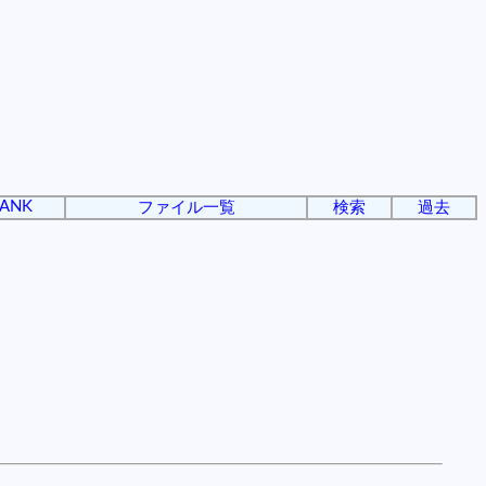
ANK
ファイル一覧
検索
過去