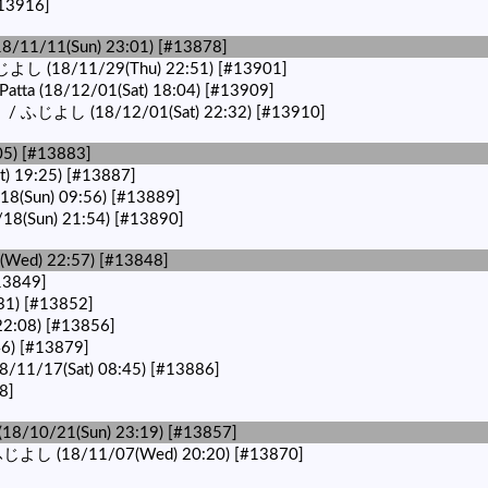
13916]
/11/11(Sun) 23:01)
[#13878]
よし (18/11/29(Thu) 22:51)
[#13901]
Patta (18/12/01(Sat) 18:04)
[#13909]
！
/ ふじよし (18/12/01(Sat) 22:32)
[#13910]
05)
[#13883]
t) 19:25)
[#13887]
8(Sun) 09:56)
[#13889]
18(Sun) 21:54)
[#13890]
7(Wed) 22:57)
[#13848]
13849]
31)
[#13852]
 22:08)
[#13856]
46)
[#13879]
/11/17(Sat) 08:45)
[#13886]
8]
8/10/21(Sun) 23:19)
[#13857]
じよし (18/11/07(Wed) 20:20)
[#13870]