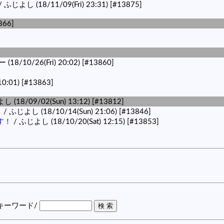
/ ふじよし (18/11/09(Fri) 23:31)
[#13875]
866]
(18/10/26(Fri) 20:02)
[#13860]
10:01)
[#13863]
 (18/09/02(Sun) 13:12)
[#13812]
！
/ ふじよし (18/10/14(Sun) 21:06)
[#13846]
す！
/ ふじよし (18/10/20(Sat) 12:15)
[#13853]
キーワード/