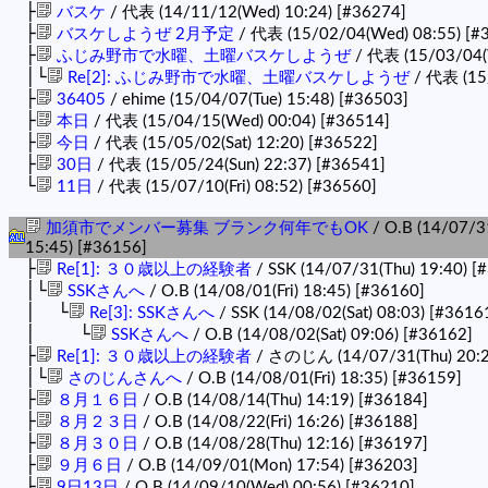
├
バスケ
/ 代表 (14/11/12(Wed) 10:24)
[#36274]
├
バスケしようぜ 2月予定
/ 代表 (15/02/04(Wed) 08:55)
[#
├
ふじみ野市で水曜、土曜バスケしようぜ
/ 代表 (15/03/04(
│└
Re[2]: ふじみ野市で水曜、土曜バスケしようぜ
/ 代表 (15/
├
36405
/ ehime (15/04/07(Tue) 15:48)
[#36503]
├
本日
/ 代表 (15/04/15(Wed) 00:04)
[#36514]
├
今日
/ 代表 (15/05/02(Sat) 12:20)
[#36522]
├
30日
/ 代表 (15/05/24(Sun) 22:37)
[#36541]
└
11日
/ 代表 (15/07/10(Fri) 08:52)
[#36560]
加須市でメンバー募集 ブランク何年でもOK
/ O.B (14/07/3
15:45)
[#36156]
├
Re[1]: ３０歳以上の経験者
/ SSK (14/07/31(Thu) 19:40)
[
│└
SSKさんへ
/ O.B (14/08/01(Fri) 18:45)
[#36160]
│ └
Re[3]: SSKさんへ
/ SSK (14/08/02(Sat) 08:03)
[#3616
│ └
SSKさんへ
/ O.B (14/08/02(Sat) 09:06)
[#36162]
├
Re[1]: ３０歳以上の経験者
/ さのじん (14/07/31(Thu) 20:
│└
さのじんさんへ
/ O.B (14/08/01(Fri) 18:35)
[#36159]
├
８月１６日
/ O.B (14/08/14(Thu) 14:19)
[#36184]
├
８月２３日
/ O.B (14/08/22(Fri) 16:26)
[#36188]
├
８月３０日
/ O.B (14/08/28(Thu) 12:16)
[#36197]
├
９月６日
/ O.B (14/09/01(Mon) 17:54)
[#36203]
├
9日13日
/ O.B (14/09/10(Wed) 00:56)
[#36210]