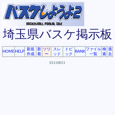
埼玉県バスケ掲示板
新規
新
ツリ
スレ
トピ
ファイル
検
過
HOME
HELP
RANK
作成
着
ー
ッド
ック
一覧
索
去
01110651