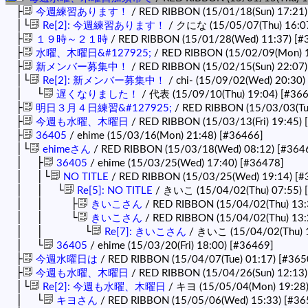
├
今週練習あります！
/ RED RIBBON (15/01/18(Sun) 17:21
│└
Re[2]: 今週練習あります！
/ クにな (15/05/07(Thu) 16:0
├
１９時～２１時
/ RED RIBBON (15/01/28(Wed) 11:37)
[#
├
水曜、木曜日&#127925;
/ RED RIBBON (15/02/09(Mon) 
├
新メンバー募集中！
/ RED RIBBON (15/02/15(Sun) 22:07
│└
Re[2]: 新メンバー募集中！
/ chi- (15/09/02(Wed) 20:30)
│ └
遅くなりました！
/ 代表 (15/09/10(Thu) 19:04)
[#366
├
明日３月４日練習&#127925;
/ RED RIBBON (15/03/03(Tu
├
今週も水曜、木曜日
/ RED RIBBON (15/03/13(Fri) 19:45)
├
36405
/ ehime (15/03/16(Mon) 21:48)
[#36466]
│└
ehimeさん
/ RED RIBBON (15/03/18(Wed) 08:12)
[#364
│ ├
36405
/ ehime (15/03/25(Wed) 17:40)
[#36478]
│ │└
NO TITLE
/ RED RIBBON (15/03/25(Wed) 19:14)
[#
│ │ └
Re[5]: NO TITLE
/ きいこ (15/04/02(Thu) 07:55)
│ │ ├
きいこさん
/ RED RIBBON (15/04/02(Thu) 13
│ │ └
きいこさん
/ RED RIBBON (15/04/02(Thu) 13
│ │ └
Re[7]: きいこさん
/ きいこ (15/04/02(Thu) 
│ └
36405
/ ehime (15/03/20(Fri) 18:00)
[#36469]
├
今週水曜日は
/ RED RIBBON (15/04/07(Tue) 01:17)
[#365
├
今週も水曜、木曜日
/ RED RIBBON (15/04/26(Sun) 12:13
│└
Re[2]: 今週も水曜、木曜日
/ キヨ (15/05/04(Mon) 19:28
│ └
キヨさん
/ RED RIBBON (15/05/06(Wed) 15:33)
[#36