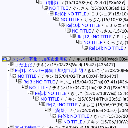
└
（削除）
/ (15/10/02(Fri) 22:47)
[#36629]
└
NO TITLE
/ ぐっさん (15/10/03(Sat) 12:
└
Re[8]: NO TITLE
/ ＥＪシニア (15/10/03
└
NO TITLE
/ ぐっさん (15/10/03(Sat
└
Re[10]: NO TITLE
/ ＥＪシニア (15
└
NO TITLE
/ ぐっさん (15/10/1
└
Re[12]: NO TITLE
/ ＥＪシニ
└
NO TITLE
/ ぐっさん (15
└
Re[14]: NO TITLE
/
メンバー募集！加須市北川辺
/ チキン (14/12/31(Wed) 00:4
├
まだまだ
/ チキン (15/03/25(Wed) 15:43)
[#36477]
├
Re[1]: メンバー募集！加須市北川辺
/ きいこ (15/03/30(Mo
│└
NO TITLE
/ チキン (15/04/02(Thu) 00:04)
[#36491]
│ └
Re[3]: NO TITLE
/ きいこ (15/04/02(Thu) 07:41)
[#36
│ └
NO TITLE
/ チキン (15/04/02(Thu) 08:27)
[#36494
│ └
Re[5]: NO TITLE
/ きぃこ (15/05/13(Wed) 13:4
│ └
NO TITLE
/ チキン (15/05/14(Thu) 23:51)
[#
│ └
Re[7]: NO TITLE
/ きぃこ (15/06/05(Fri) 0
│ └
（削除）
/ (15/06/09(Tue) 20:57)
[#36
│ └
Re[9]: NO TITLE
/ きぃこ (15/06/10(
│ └
NO TITLE
/ チキン (15/06/10(Wed
└
本日の練習に
/ ハセ (15/09/05(Sat) 18:20)
[#36598]