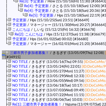
│ └
Re[3]: 予定更新
/ How (15/10/16(Fri) 11:30)
[#36643
│ ├
Re[4]: 予定更新
/ さとる (15/10/18(Sun) 12:00)
[#
│ └
Re[4]: 予定更新
/ さとる (15/10/18(Sun) 20:36)
[#
│ └
Re[5]: 予定更新
/ Hps (15/10/18(Sun) 22:19)
[#
├
予定更新
/ Hps (15/10/25(Sun) 23:51)
[#36649]
├
予定更新
/ マネージャー (15/11/30(Mon) 20:27)
[#36664]
├
こんにちは
/ しいな (15/12/25(Fri) 16:32)
[#36678]
│└
Re[2]: こんにちは
/ Hps (15/12/27(Sun) 11:38)
[#36679]
├
予定更新
/ Hps (16/01/02(Sat) 00:02)
[#36680]
└
予定更新
/ マネージャー (16/02/01(Mon) 21:20)
[#36685]
三郷市男子参加者募集！
/ きるぎす (13/05/09(Thu) 12:08)
[#34915]
├
NO TITLE
/ きるぎす (13/05/16(Thu) 09:55)
[ID:DoCoMo/
├
NO TITLE
/ きるぎす (13/05/24(Fri) 22:01)
[ID:DoCoMo/P
├
NO TITLE
/ きるぎす (13/05/27(Mon) 11:27)
[ID:DoCoMo
├
NO TITLE
/ きるぎす (13/05/29(Wed) 12:33)
[ID:DoCoMo
├
NO TITLE
/ きるぎす (13/06/05(Wed) 09:56)
[ID:DoCoMo
├
NO TITLE
/ きるぎす (13/06/18(Tue) 10:17)
[ID:DoCoMo/
├
NO TITLE
/ きるぎす (13/07/03(Wed) 09:49)
[ID:DoCoMo
├
NO TITLE
/ きるぎす (13/07/22(Mon) 11:15)
[ID:DoCoMo
├
NO TITLE
/ きるぎす (13/08/06(Tue) 10:03)
[ID:DoCoMo/
├
Re[1]: 三郷市男子参加者募集！
/ higuma (13/09/07(Sat) 2