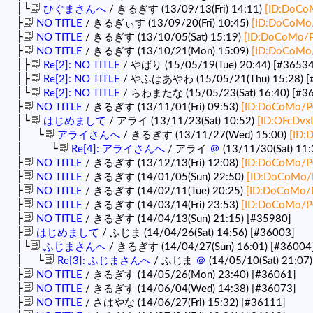
│└
ひぐまさんへ
/ きるぎす (13/09/13(Fri) 14:11)
[ID:DoCo
├
NO TITLE
/ きるぎぃす (13/09/20(Fri) 10:45)
[ID:DoCoMo
├
NO TITLE
/ きるぎす (13/10/05(Sat) 15:19)
[ID:DoCoMo/
├
NO TITLE
/ きるぎす (13/10/21(Mon) 15:09)
[ID:DoCoMo
│├
Re[2]: NO TITLE
/ やばり (15/05/19(Tue) 20:44)
[#36534
│├
Re[2]: NO TITLE
/ やふはあやわ (15/05/21(Thu) 15:28)
[
│└
Re[2]: NO TITLE
/ らわまたな (15/05/23(Sat) 16:40)
[#3
├
NO TITLE
/ きるぎす (13/11/01(Fri) 09:53)
[ID:DoCoMo/P
│└
はじめまして
/ アライ (13/11/23(Sat) 10:52)
[ID:OFcDv
│ └
アライさんへ
/ きるぎす (13/11/27(Wed) 15:00)
[ID:
│ └
Re[4]: アライさんへ
/ アライ
＠
(13/11/30(Sat) 11
├
NO TITLE
/ きるぎす (13/12/13(Fri) 12:08)
[ID:DoCoMo/P
├
NO TITLE
/ きるぎす (14/01/05(Sun) 22:50)
[ID:DoCoMo/
├
NO TITLE
/ きるぎす (14/02/11(Tue) 20:25)
[ID:DoCoMo/
├
NO TITLE
/ きるぎす (14/03/14(Fri) 23:53)
[ID:DoCoMo/P
├
NO TITLE
/ きるぎす (14/04/13(Sun) 21:15)
[#35980]
├
はじめまして
/ ふじま (14/04/26(Sat) 14:56)
[#36003]
│└
ふじまさんへ
/ きるぎす (14/04/27(Sun) 16:01)
[#36004
│ └
Re[3]: ふじまさんへ
/ ふじま
＠
(14/05/10(Sat) 21:07
├
NO TITLE
/ きるぎす (14/05/26(Mon) 23:40)
[#36061]
├
NO TITLE
/ きるぎす (14/06/04(Wed) 14:38)
[#36073]
├
NO TITLE
/ さはやな (14/06/27(Fri) 15:32)
[#36111]