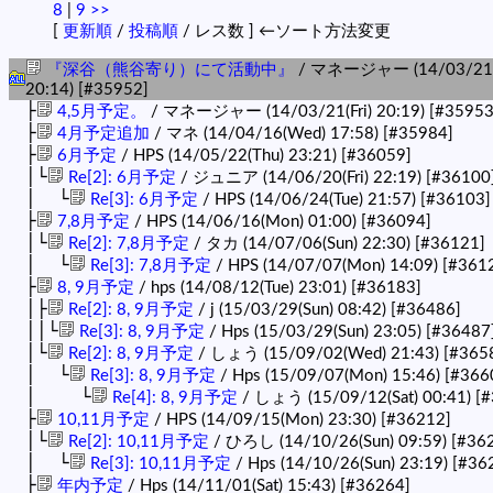
8
|
9
>>
[
更新順
/
投稿順
/ レス数 ] ←ソート方法変更
『深谷（熊谷寄り）にて活動中』
/ マネージャー (14/03/21(F
20:14)
[#35952]
├
4,5月予定。
/ マネージャー (14/03/21(Fri) 20:19)
[#35953
├
4月予定追加
/ マネ (14/04/16(Wed) 17:58)
[#35984]
├
6月予定
/ HPS (14/05/22(Thu) 23:21)
[#36059]
│└
Re[2]: 6月予定
/ ジュニア (14/06/20(Fri) 22:19)
[#36100
│ └
Re[3]: 6月予定
/ HPS (14/06/24(Tue) 21:57)
[#36103]
├
7,8月予定
/ HPS (14/06/16(Mon) 01:00)
[#36094]
│└
Re[2]: 7,8月予定
/ タカ (14/07/06(Sun) 22:30)
[#36121]
│ └
Re[3]: 7,8月予定
/ HPS (14/07/07(Mon) 14:09)
[#361
├
8, 9月予定
/ hps (14/08/12(Tue) 23:01)
[#36183]
│├
Re[2]: 8, 9月予定
/ j (15/03/29(Sun) 08:42)
[#36486]
││└
Re[3]: 8, 9月予定
/ Hps (15/03/29(Sun) 23:05)
[#36487
│└
Re[2]: 8, 9月予定
/ しょう (15/09/02(Wed) 21:43)
[#365
│ └
Re[3]: 8, 9月予定
/ Hps (15/09/07(Mon) 15:46)
[#366
│ └
Re[4]: 8, 9月予定
/ しょう (15/09/12(Sat) 00:41)
[#
├
10,11月予定
/ HPS (14/09/15(Mon) 23:30)
[#36212]
│└
Re[2]: 10,11月予定
/ ひろし (14/10/26(Sun) 09:59)
[#36
│ └
Re[3]: 10,11月予定
/ Hps (14/10/26(Sun) 23:19)
[#36
├
年内予定
/ Hps (14/11/01(Sat) 15:43)
[#36264]