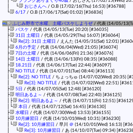
│└
ブランクありまくり40歳
/ おじさん (17/02/15(Wed) 20:
│ └
おじさんへ
/ O.B (17/02/16(Thu) 16:53)
[#36788]
└
6/17
/ O.B (17/06/17(Sat) 01:02)
[#36836]
ふじみ野市で水曜、土曜バスケしようぜ
/ 代表 (14/05/13(Tu
├
バスケ
/ 代表 (14/05/13(Tue) 20:20)
[#36035]
├
31日 土曜日
/ 代表 (14/05/29(Thu) 16:07)
[#36064]
│└
Re[2]: 31日 土曜日
/ えんた (14/05/31(Sat) 12:01)
[#360
├
6月の予定
/ 代表 (14/06/04(Wed) 21:05)
[#36074]
├
7日の土曜
/ 代表 (14/06/06(Fri) 21:36)
[#36076]
├
14日 土曜日
/ 代表 (14/06/13(Fri) 08:35)
[#36088]
├
18.21日
/ 代表 (14/06/17(Tue) 22:44)
[#36097]
├
NO TITLE
/ 代表 (14/07/01(Tue) 08:44)
[#36113]
│└
Re[2]: NO TITLE
/ ちょっちゅ (14/07/02(Wed) 20:35)
[#
│ └
Re[3]: NO TITLE
/ 代表 (14/07/02(Wed) 22:51)
[#361
├
5日
/ 代表 (14/07/05(Sat) 12:48)
[#36120]
├
明日あるよ～
/ 代表 (14/07/08(Tue) 22:40)
[#36125]
│├
Re[2]: 明日あるよ～
/ 代表 (14/07/11(Fri) 12:51)
[#3612
│└
本日
/ 代表 (14/07/12(Sat) 16:45)
[#36130]
├
水曜日
/ 代表 (14/07/30(Wed) 13:53)
[#36155]
├
10月練習日
/ 代表 (14/10/01(Wed) 10:31)
[#36230]
│└
Re[2]: 10月練習日
/ 早川
＠
(14/10/01(Wed) 16:13)
[#36
│ └
Re[3]: 10月練習日
/ あ (14/10/07(Tue) 09:34)
[#3623