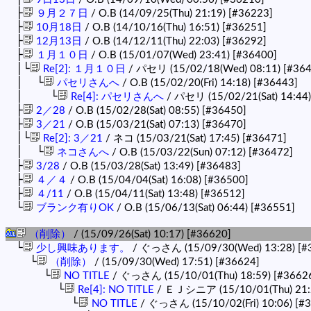
├
９月２７日
/ O.B (14/09/25(Thu) 21:19)
[#36223]
├
10月18日
/ O.B (14/10/16(Thu) 16:51)
[#36251]
├
12月13日
/ O.B (14/12/11(Thu) 22:03)
[#36292]
├
１月１０日
/ O.B (15/01/07(Wed) 23:41)
[#36400]
│└
Re[2]: １月１０日
/ パセリ (15/02/18(Wed) 08:11)
[#364
│ └
パセリさんへ
/ O.B (15/02/20(Fri) 14:18)
[#36443]
│ └
Re[4]: パセリさんへ
/ パセリ (15/02/21(Sat) 14:44
├
2／28
/ O.B (15/02/28(Sat) 08:55)
[#36450]
├
3／21
/ O.B (15/03/21(Sat) 07:13)
[#36470]
│└
Re[2]: 3／21
/ ネコ (15/03/21(Sat) 17:45)
[#36471]
│ └
ネコさんへ
/ O.B (15/03/22(Sun) 07:12)
[#36472]
├
3/28
/ O.B (15/03/28(Sat) 13:49)
[#36483]
├
４／４
/ O.B (15/04/04(Sat) 16:08)
[#36500]
├
４/11
/ O.B (15/04/11(Sat) 13:48)
[#36512]
└
ブランク有りOK
/ O.B (15/06/13(Sat) 06:44)
[#36551]
（削除）
/ (15/09/26(Sat) 10:17)
[#36620]
└
少し興味あります。
/ ぐっさん (15/09/30(Wed) 13:28)
[#
└
（削除）
/ (15/09/30(Wed) 17:51)
[#36624]
└
NO TITLE
/ ぐっさん (15/10/01(Thu) 18:59)
[#3662
└
Re[4]: NO TITLE
/ ＥＪシニア (15/10/01(Thu) 21:
└
NO TITLE
/ ぐっさん (15/10/02(Fri) 10:06)
[#