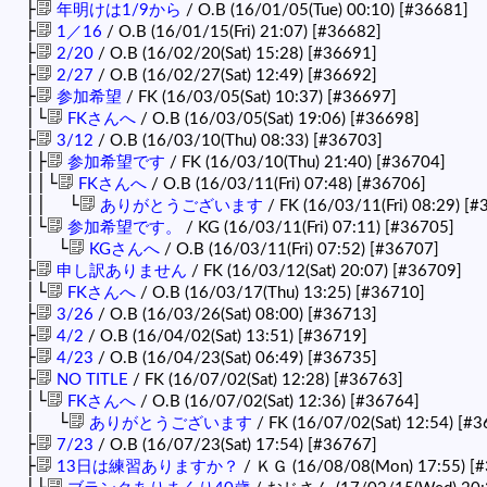
├
年明けは1/9から
/ O.B (16/01/05(Tue) 00:10)
[#36681]
├
1／16
/ O.B (16/01/15(Fri) 21:07)
[#36682]
├
2/20
/ O.B (16/02/20(Sat) 15:28)
[#36691]
├
2/27
/ O.B (16/02/27(Sat) 12:49)
[#36692]
├
参加希望
/ FK (16/03/05(Sat) 10:37)
[#36697]
│└
FKさんへ
/ O.B (16/03/05(Sat) 19:06)
[#36698]
├
3/12
/ O.B (16/03/10(Thu) 08:33)
[#36703]
│├
参加希望です
/ FK (16/03/10(Thu) 21:40)
[#36704]
││└
FKさんへ
/ O.B (16/03/11(Fri) 07:48)
[#36706]
││ └
ありがとうございます
/ FK (16/03/11(Fri) 08:29)
[#
│└
参加希望です。
/ KG (16/03/11(Fri) 07:11)
[#36705]
│ └
KGさんへ
/ O.B (16/03/11(Fri) 07:52)
[#36707]
├
申し訳ありません
/ FK (16/03/12(Sat) 20:07)
[#36709]
│└
FKさんへ
/ O.B (16/03/17(Thu) 13:25)
[#36710]
├
3/26
/ O.B (16/03/26(Sat) 08:00)
[#36713]
├
4/2
/ O.B (16/04/02(Sat) 13:51)
[#36719]
├
4/23
/ O.B (16/04/23(Sat) 06:49)
[#36735]
├
NO TITLE
/ FK (16/07/02(Sat) 12:28)
[#36763]
│└
FKさんへ
/ O.B (16/07/02(Sat) 12:36)
[#36764]
│ └
ありがとうございます
/ FK (16/07/02(Sat) 12:54)
[#3
├
7/23
/ O.B (16/07/23(Sat) 17:54)
[#36767]
├
13日は練習ありますか？
/ ＫＧ (16/08/08(Mon) 17:55)
[#