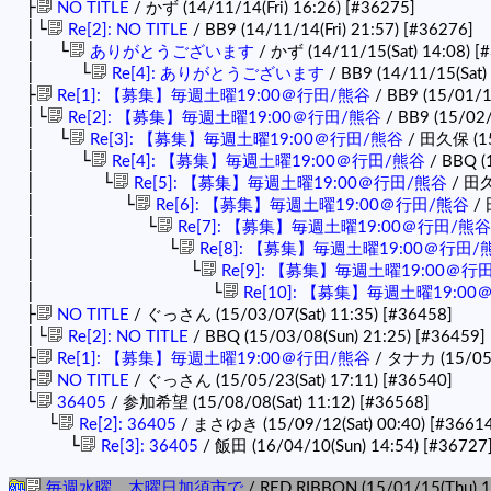
├
NO TITLE
/ かず (14/11/14(Fri) 16:26)
[#36275]
│└
Re[2]: NO TITLE
/ BB9 (14/11/14(Fri) 21:57)
[#36276]
│ └
ありがとうございます
/ かず (14/11/15(Sat) 14:08)
[
│ └
Re[4]: ありがとうございます
/ BB9 (14/11/15(Sat)
├
Re[1]: 【募集】毎週土曜19:00＠行田/熊谷
/ BB9 (15/01/1
│└
Re[2]: 【募集】毎週土曜19:00＠行田/熊谷
/ BB9 (15/02/
│ └
Re[3]: 【募集】毎週土曜19:00＠行田/熊谷
/ 田久保 (15
│ └
Re[4]: 【募集】毎週土曜19:00＠行田/熊谷
/ BBQ (
│ └
Re[5]: 【募集】毎週土曜19:00＠行田/熊谷
/ 田久保
│ └
Re[6]: 【募集】毎週土曜19:00＠行田/熊谷
/ 
│ └
Re[7]: 【募集】毎週土曜19:00＠行田/熊谷
│ └
Re[8]: 【募集】毎週土曜19:00＠行田/
│ └
Re[9]: 【募集】毎週土曜19:00＠行
│ └
Re[10]: 【募集】毎週土曜19:0
├
NO TITLE
/ ぐっさん (15/03/07(Sat) 11:35)
[#36458]
│└
Re[2]: NO TITLE
/ BBQ (15/03/08(Sun) 21:25)
[#36459]
├
Re[1]: 【募集】毎週土曜19:00＠行田/熊谷
/ タナカ (15/05/
├
NO TITLE
/ ぐっさん (15/05/23(Sat) 17:11)
[#36540]
└
36405
/ 参加希望 (15/08/08(Sat) 11:12)
[#36568]
└
Re[2]: 36405
/ まさゆき (15/09/12(Sat) 00:40)
[#36614
└
Re[3]: 36405
/ 飯田 (16/04/10(Sun) 14:54)
[#36727
毎週水曜、木曜日加須市で
/ RED RIBBON (15/01/15(Thu) 