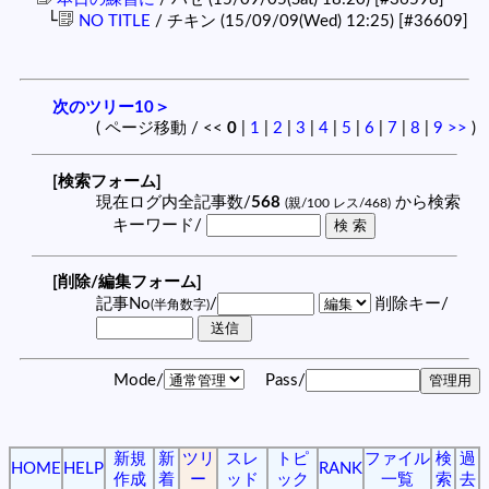
└
NO TITLE
/ チキン (15/09/09(Wed) 12:25)
[#36609]
次のツリー10＞
( ページ移動 / <<
0
|
1
|
2
|
3
|
4
|
5
|
6
|
7
|
8
|
9
>>
)
[検索フォーム]
現在ログ内全記事数/
568
から検索
(親/100 レス/468)
キーワード/
[削除/編集フォーム]
記事No
/
削除キー/
(半角数字)
Mode/
Pass/
新規
新
ツリ
スレ
トピ
ファイル
検
過
HOME
HELP
RANK
作成
着
ー
ッド
ック
一覧
索
去