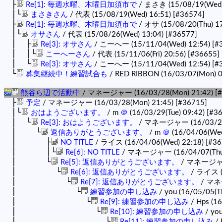
├
Re[1]: 毎週水曜、木曜日加須市で
/ まさき (15/08/19(Wed)
│└
まさきさん
/ 代表 (15/08/19(Wed) 16:51)
[#36574]
├
Re[1]: 毎週水曜、木曜日加須市で
/ オサ (15/08/20(Thu) 1
│└
オサさん
/ 代表 (15/08/26(Wed) 13:04)
[#36577]
│ ├
Re[3]: オサさん
/ こーへー (15/11/04(Wed) 12:54)
[#
│ │└
こーへーさん
/ 代表 (15/11/06(Fri) 20:56)
[#36655]
│ └
Re[3]: オサさん
/ こーへー (15/11/04(Wed) 12:54)
[#
└
募集継続中！練習試合も
/ RED RIBBON (16/03/07(Mon) 
熊谷ら辺で活動中
/ マネージャー (16/03/28(Mon) 21:42)
[
├
予定
/ マネージャー (16/03/28(Mon) 21:45)
[#36715]
│└
おはようございます。
/ m
＠
(16/03/29(Tue) 09:42)
[#3
│ └
Re[3]: おはようございます。
/ マネージャー (16/03/29(
│ └
返信ありがとうございます。
/ m
＠
(16/04/06(Wed
│ ├
NO TITLE
/ ライス (16/04/06(Wed) 22:18)
[#36
│ │└
Re[6]: NO TITLE
/ マネージャー (16/04/07(Thu)
│ └
Re[5]: 返信ありがとうございます。
/ マネージャー 
│ └
Re[6]: 返信ありがとうございます。
/ ライス (1
│ └
Re[7]: 返信ありがとうございます。
/ マネー
│ └
練習参加の申し込み
/ you (16/05/05(T
│ └
Re[9]: 練習参加の申し込み
/ Hps (16
│ └
Re[10]: 練習参加の申し込み
/ you
│ └
Re[11]: 練習参加の申し込み
/ 