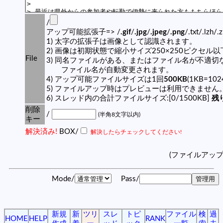
/
アップ可能拡張子=> /
.gif
/
.jpg
/
.jpeg
/
.png
/.txt/.lzh/.
1) 太字の拡張子は画像として認識されます。
2) 画像は初期状態で縮小サイズ250×250ピクセル
File
3) 同名ファイルがある、またはファイル名が不適切
ファイル名が自動変更されます。
4) アップ可能ファイルサイズは1回
500KB
(1KB=10
5) ファイルアップ時はプレビューは利用できません
6) スレッド内の合計ファイルサイズ:[0/1500KB]
残り
削除
/
(半角8文字以内)
キー
解決済み!
BOX/
解決したらチェックしてください!
(ファイルアッ
Mode/
Pass/
新規
新
ツリ
スレ
トピ
ファイル
検
過
HOME
HELP
RANK