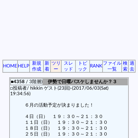
新規
新
ツリ
スレ
トピ
ファイル
検
過
HOME
HELP
RANK
作成
着
ー
ッド
ック
一覧
索
去
■4358
/ 3階層)
伊勢で日曜バスケしませんか？３
□投稿者/ hikkin ゲスト(23回)-(2017/06/03(Sat)
19:34:56)
６月の活動予定が決まりました！
４日（日） １９：３０～２１：３０
１１日（日） １９：３０～２１：３０
１８日（日） １９：３０～２１：３０
２５日（日） １９：３０～２１：３０