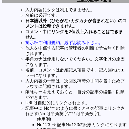
上記の記事へ返信
入力内容にタグは利用できません。
名前は必須です。
日本語以外（ひらがな/カタカナが含まれない）のコ
メントは投稿できません。
コメント中に
リンクを2個以上入れることはできま
せん
。
掲示板ご利用規約。必ずお読み下さい。
他人を中傷する記事は管理者の判断で予告無く削除
されます。
半角カナは使用しないでください。文字化けの原因
になります。
名前、コメントは必須記入項目です。記入漏れはエ
ラーになります。
入力内容の一部は、次回投稿時の手間を省くためブ
ラウザに記録されます。
削除キーを覚えておくと、自分の記事の編集・削除
ができます。
URLは自動的にリンクされます。
記事中に No*** のように書くとその記事にリンクさ
れます(No は半角英字/*** は半角数字)。
使用例)
No123 → 記事No123の記事リンクになります