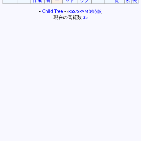
作成
着
ー
ッド
ック
一覧
索
去
-
Child Tree
-
(
RSS/SPAM 対応版
)
現在の閲覧数
35