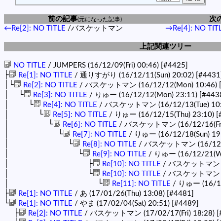
前の記事
次
(元になった記事)
←Re[2]: NO TITLE
/バスケットマン
→Re[4]: NO TIT
上記関連ツリー
NO TITLE
/ JUMPERS (16/12/09(Fri) 00:46)
[#4425]
├
Re[1]: NO TITLE
/ 通りすがり (16/12/11(Sun) 20:02)
[#4431
│└
Re[2]: NO TITLE
/ バスケットマン (16/12/12(Mon) 10:46)
│ └
Re[3]: NO TITLE
/ りゅー (16/12/12(Mon) 23:11)
[#443
│ └
Re[4]: NO TITLE
/ バスケットマン (16/12/13(Tue) 10
│ └
Re[5]: NO TITLE
/ りゅー (16/12/15(Thu) 23:10)
[
│ └
Re[6]: NO TITLE
/ バスケットマン (16/12/16(Fri)
│ └
Re[7]: NO TITLE
/ りゅー (16/12/18(Sun) 19
│ └
Re[8]: NO TITLE
/ バスケットマン (16/12/1
│ └
Re[9]: NO TITLE
/ りゅー (16/12/21(W
│ ├
Re[10]: NO TITLE
/ バスケットマン (16
│ └
Re[10]: NO TITLE
/ バスケットマン (16
│ └
Re[11]: NO TITLE
/ りゅー (16/12
├
Re[1]: NO TITLE
/ あ (17/01/26(Thu) 13:08)
[#4481]
└
Re[1]: NO TITLE
/ やま (17/02/04(Sat) 20:51)
[#4489]
├
Re[2]: NO TITLE
/ バスケットマン (17/02/17(Fri) 18:28)
[