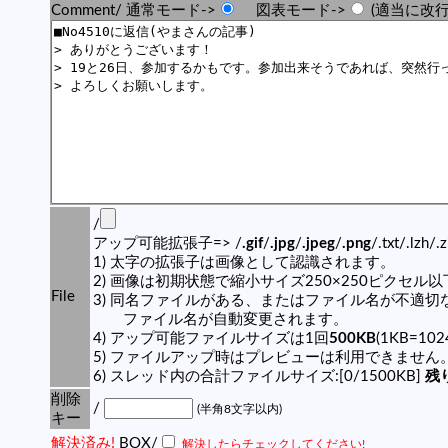
Comment/ 通常モード->
図表モード->
(適当に改行
/
アップ可能拡張子=> /
.gif
/
.jpg
/
.jpeg
/
.png
/.txt/.lzh/.
1) 太字の拡張子は画像として認識されます。
2) 画像は初期状態で縮小サイズ250×250ピクセル
File
3) 同名ファイルがある、またはファイル名が不適切
ファイル名が自動変更されます。
4) アップ可能ファイルサイズは1回
500KB
(1KB=10
5) ファイルアップ時はプレビューは利用できません
6) スレッド内の合計ファイルサイズ:[0/1500KB]
残り
削除
/
(半角8文字以内)
キー
解決済み!
BOX/
解決したらチェックしてください!