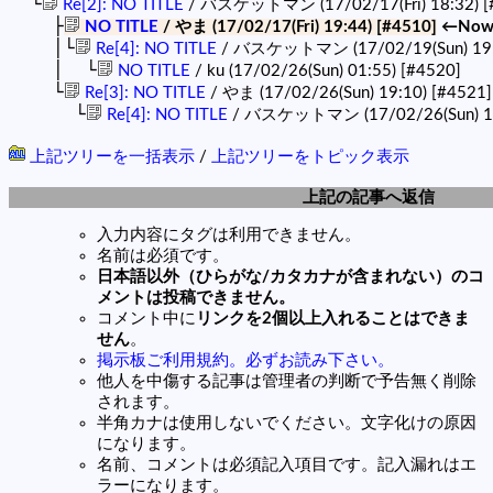
└
Re[2]: NO TITLE
/ バスケットマン (17/02/17(Fri) 18:32)
[
├
NO TITLE
/ やま (17/02/17(Fri) 19:44)
[#4510]
←No
│└
Re[4]: NO TITLE
/ バスケットマン (17/02/19(Sun) 19
│ └
NO TITLE
/ ku (17/02/26(Sun) 01:55)
[#4520]
└
Re[3]: NO TITLE
/ やま (17/02/26(Sun) 19:10)
[#4521]
└
Re[4]: NO TITLE
/ バスケットマン (17/02/26(Sun) 1
上記ツリーを一括表示
/
上記ツリーをトピック表示
上記の記事へ返信
入力内容にタグは利用できません。
名前は必須です。
日本語以外（ひらがな/カタカナが含まれない）のコ
メントは投稿できません。
コメント中に
リンクを2個以上入れることはできま
せん
。
掲示板ご利用規約。必ずお読み下さい。
他人を中傷する記事は管理者の判断で予告無く削除
されます。
半角カナは使用しないでください。文字化けの原因
になります。
名前、コメントは必須記入項目です。記入漏れはエ
ラーになります。