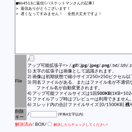
/
アップ可能拡張子=> /
.gif
/
.jpg
/
.jpeg
/
.png
/.txt/.lzh/.
1) 太字の拡張子は画像として認識されます。
2) 画像は初期状態で縮小サイズ250×250ピクセル
File
3) 同名ファイルがある、またはファイル名が不適切
ファイル名が自動変更されます。
4) アップ可能ファイルサイズは1回
500KB
(1KB=10
5) ファイルアップ時はプレビューは利用できません
6) スレッド内の合計ファイルサイズ:[0/1500KB]
残り
削除
/
(半角8文字以内)
キー
解決済み!
BOX/
解決したらチェックしてください!