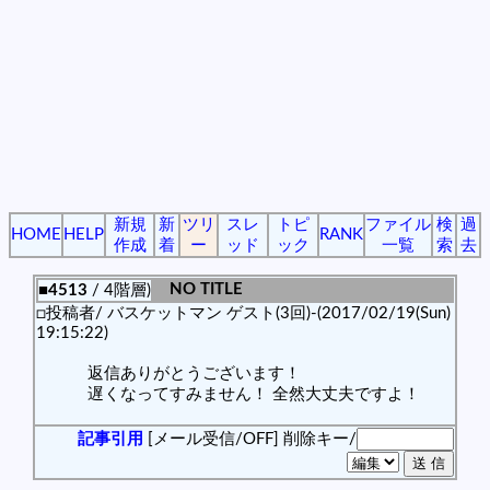
新規
新
ツリ
スレ
トピ
ファイル
検
過
HOME
HELP
RANK
作成
着
ー
ッド
ック
一覧
索
去
NO TITLE
■4513
/ 4階層)
□投稿者/ バスケットマン ゲスト(3回)-(2017/02/19(Sun)
19:15:22)
返信ありがとうございます！
遅くなってすみません！ 全然大丈夫ですよ！
記事引用
[メール受信/OFF]
削除キー/