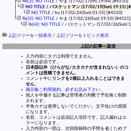
├
Re[3]: NO TITLE
/ やま (17/02/17(Fri) 19:44)
[#4510]
│└
NO TITLE
/ バスケットマン (17/02/19(Sun) 19:15)
[
│ └
NO TITLE
/ ku (17/02/26(Sun) 01:55)
[#4520]
└
Re[3]: NO TITLE
/ やま (17/02/26(Sun) 19:10)
[#4521]
└
Re[4]: NO TITLE
/ バスケットマン (17/02/26(Sun) 1
上記ツリーを一括表示
/
上記ツリーをトピック表示
上記の記事へ返信
入力内容にタグは利用できません。
名前は必須です。
日本語以外（ひらがな/カタカナが含まれない）のコ
メントは投稿できません。
コメント中に
リンクを2個以上入れることはできま
せん
。
掲示板ご利用規約。必ずお読み下さい。
他人を中傷する記事は管理者の判断で予告無く削除
されます。
半角カナは使用しないでください。文字化けの原因
になります。
名前、コメントは必須記入項目です。記入漏れはエ
ラーになります。
入力内容の一部は、次回投稿時の手間を省くためブ