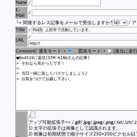
Name
/
E-
/
Mail
└> 関連するレス記事をメールで受信しますか?
/ 
Title
/
/
URL
Comment/ 通常モード->
図表モード->
(適当に改行
/
アップ可能拡張子=> /
.gif
/
.jpg
/
.jpeg
/
.png
/.txt/.lzh/.
1) 太字の拡張子は画像として認識されます。
2) 画像は初期状態で縮小サイズ250×250ピクセル