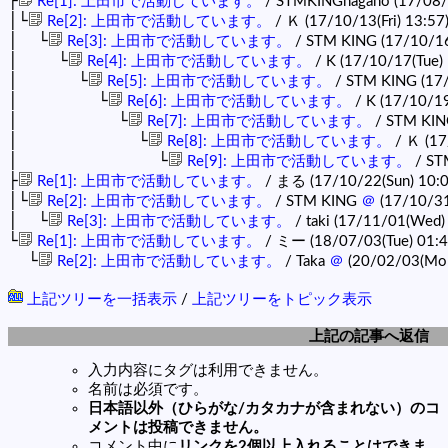
├
Re[1]: 上田市で活動しています。
/ STMKINGnagano (17/08/0
│└
Re[2]: 上田市で活動しています。
/ Ｋ (17/10/13(Fri) 13:57
│ └
Re[3]: 上田市で活動しています。
/ STM KING (17/10/1
│ └
Re[4]: 上田市で活動しています。
/ K (17/10/17(Tue)
│ └
Re[5]: 上田市で活動しています。
/ STM KING (17/
│ └
Re[6]: 上田市で活動しています。
/ K (17/10/19
│ └
Re[7]: 上田市で活動しています。
/ STM KING
│ └
Re[8]: 上田市で活動しています。
/ Ｋ (17
│ └
Re[9]: 上田市で活動しています。
/ ST
├
Re[1]: 上田市で活動しています。
/ まる (17/10/22(Sun) 10:
│└
Re[2]: 上田市で活動しています。
/ STM KING
＠
(17/10/31
│ └
Re[3]: 上田市で活動しています。
/ taki (17/11/01(Wed)
└
Re[1]: 上田市で活動しています。
/ ミー (18/07/03(Tue) 01:
└
Re[2]: 上田市で活動しています。
/ Taka
＠
(20/02/03(Mon
上記ツリーを一括表示
/
上記ツリーをトピック表示
上記の記事へ返信
入力内容にタグは利用できません。
名前は必須です。
日本語以外（ひらがな/カタカナが含まれない）のコ
メントは投稿できません。
コメント中に
リンクを2個以上入れることはできま