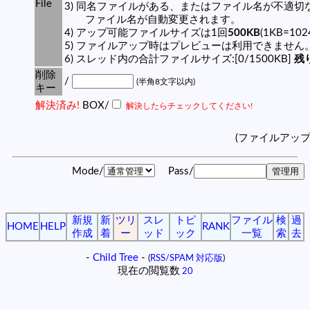
File
3) 同名ファイルがある、またはファイル名が不適切
ファイル名が自動変更されます。
4) アップ可能ファイルサイズは1回
500KB
(1KB=10
5) ファイルアップ時はプレビューは利用できません
6) スレッド内の合計ファイルサイズ:[0/1500KB]
残り
削除
/
(半角8文字以内)
キー
解決済み!
BOX/
解決したらチェックしてください!
(ファイルアッ
Mode/
Pass/
新規
新
ツリ
スレ
トピ
ファイル
検
過
HOME
HELP
RANK
作成
着
ー
ッド
ック
一覧
索
去
-
Child Tree
-
(
RSS/SPAM 対応版
)
現在の閲覧数
20