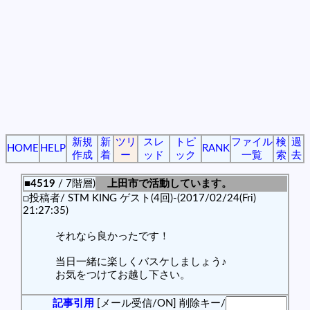
新規
新
ツリ
スレ
トピ
ファイル
検
過
HOME
HELP
RANK
作成
着
ー
ッド
ック
一覧
索
去
■4519
/ 7階層)
上田市で活動しています。
□投稿者/ STM KING ゲスト(4回)-(2017/02/24(Fri)
21:27:35)
それなら良かったです！
当日一緒に楽しくバスケしましょう♪
お気をつけてお越し下さい。
記事引用
[メール受信/ON]
削除キー/