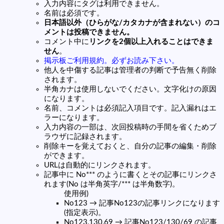
入力内容にタグは利用できません。
名前は必須です。
日本語以外（ひらがな/カタカナが含まれない）のコ
メントは投稿できません。
コメント中に
リンクを2個以上入れることはできま
せん
。
掲示板ご利用規約。必ずお読み下さい。
他人を中傷する記事は管理者の判断で予告無く削除
されます。
半角カナは使用しないでください。文字化けの原因
になります。
名前、コメントは必須記入項目です。記入漏れはエ
ラーになります。
入力内容の一部は、次回投稿時の手間を省くためブ
ラウザに記録されます。
削除キーを覚えておくと、自分の記事の編集・削除
ができます。
URLは自動的にリンクされます。
記事中に No*** のように書くとその記事にリンクさ
れます(No は半角英字/*** は半角数字)。
使用例)
No123 → 記事No123の記事リンクになります
(指定表示)。
No123,130,69 → 記事No123/130/69 の記事