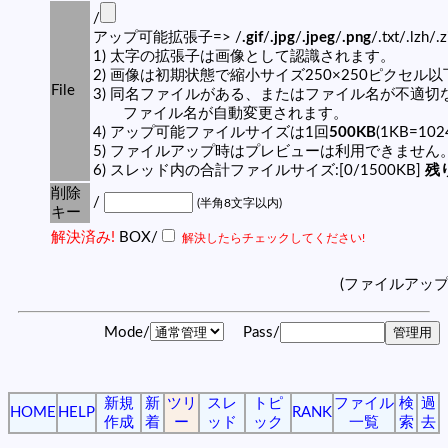
/
アップ可能拡張子=> /
.gif
/
.jpg
/
.jpeg
/
.png
/.txt/.lzh/.
1) 太字の拡張子は画像として認識されます。
2) 画像は初期状態で縮小サイズ250×250ピクセル
File
3) 同名ファイルがある、またはファイル名が不適切
ファイル名が自動変更されます。
4) アップ可能ファイルサイズは1回
500KB
(1KB=10
5) ファイルアップ時はプレビューは利用できません
6) スレッド内の合計ファイルサイズ:[0/1500KB]
残り
削除
/
(半角8文字以内)
キー
解決済み!
BOX/
解決したらチェックしてください!
(ファイルアッ
Mode/
Pass/
新規
新
ツリ
スレ
トピ
ファイル
検
過
HOME
HELP
RANK
作成
着
ー
ッド
ック
一覧
索
去