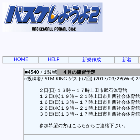
HOME
HELP
新規作成
新着
■4540
/ 1階層)
４月の練習予定
□投稿者/ STM KING ゲスト(7回)-(2017/03/29(Wed) 23:
２日(日) １３時～１７時上田市武石体育館
１２日(水)１９時～２１時上田市川西社会体育館
１６日(日)１３時～１７時上田市川西社会体育館
２６日(水)１９時～２１時上田市川西社会体育館
３０日(日)１３時～１７時上田市川西社会体育館
参加希望の方はこちらからご連絡下さい。