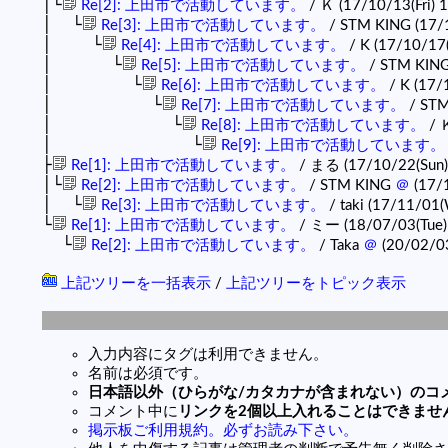
│└
Re[2]: 上田市で活動しています。
/ Ｋ (17/10/13(Fri) 
│ └
Re[3]: 上田市で活動しています。
/ STM KING (17/
│ └
Re[4]: 上田市で活動しています。
/ K (17/10/17(
│ └
Re[5]: 上田市で活動しています。
/ STM KING
│ └
Re[6]: 上田市で活動しています。
/ K (17/
│ └
Re[7]: 上田市で活動しています。
/ STM
│ └
Re[8]: 上田市で活動しています。
/ Ｋ
│ └
Re[9]: 上田市で活動しています。
├
Re[1]: 上田市で活動しています。
/ まる (17/10/22(Sun)
│└
Re[2]: 上田市で活動しています。
/ STM KING
＠
(17/1
│ └
Re[3]: 上田市で活動しています。
/ taki (17/11/01
└
Re[1]: 上田市で活動しています。
/ ミー (18/07/03(Tue)
└
Re[2]: 上田市で活動しています。
/ Taka
＠
(20/02/0
上記ツリーを一括表示
/
上記ツリーをトピック表示
入力内容にタグは利用できません。
名前は必須です。
日本語以外（ひらがな/カタカナが含まれない）のコ
コメント中に
リンクを2個以上入れることはできませ
掲示板ご利用規約。必ずお読み下さい。