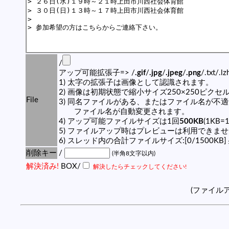
/
アップ可能拡張子=> /
.gif
/
.jpg
/
.jpeg
/
.png
/.txt/.l
1) 太字の拡張子は画像として認識されます。
2) 画像は初期状態で縮小サイズ250×250ピク
File
3) 同名ファイルがある、またはファイル名が不
ファイル名が自動変更されます。
4) アップ可能ファイルサイズは1回
500KB
(1KB=
5) ファイルアップ時はプレビューは利用できま
6) スレッド内の合計ファイルサイズ:[0/1500KB]
削除キー
/
(半角8文字以内)
解決済み!
BOX/
解決したらチェックしてください!
(ファイル