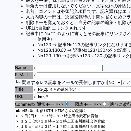
他人を中傷する記事は管理者の判断で予告無く削除さ
半角カナは使用しないでください。文字化けの原因に
名前、コメントは必須記入項目です。記入漏れはエラ
入力内容の一部は、次回投稿時の手間を省くためブラ
削除キーを覚えておくと、自分の記事の編集・削除が
URLは自動的にリンクされます。
記事中に No*** のように書くとその記事にリンクされま
使用例)
No123 → 記事No123の記事リンクになります
No123,130,69 → 記事No123/130/69 
No123-130 → 記事No123～130 の記事リ
Name
/
E-Mail
/
└> 関連するレス記事をメールで受信しますか?
/ 
Title
/
URL
/
Comment/ 通常モード->
図表モード->
(適当に改行