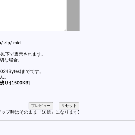
zh/.zip/.mid
セル以下で表示されます。
適切な場合、
1024Bytes)までです。
せん。
残り:[1500KB]
アップ時はそのまま「送信」になります)