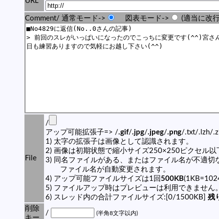
URL
Comment/ 通常モード->
図表モード->
(適当に改行
/
アップ可能拡張子=> /
.gif
/
.jpg
/
.jpeg
/
.png
/.txt/.lzh/.
1) 太字の拡張子は画像として認識されます。
2) 画像は初期状態で縮小サイズ250×250ピクセル
File
3) 同名ファイルがある、またはファイル名が不適切
ファイル名が自動変更されます。
4) アップ可能ファイルサイズは1回
500KB
(1KB=10
5) ファイルアップ時はプレビューは利用できません
6) スレッド内の合計ファイルサイズ:[0/1500KB]
残り
削除
/
(半角8文字以内)
キー