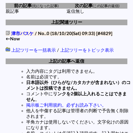
前の記事
次の記事
(元になった記事)
(この記事の返信)
親記事
返信無し
上記関連ツリー
津市バスケ
/ No..0 (18/10/20(Sat) 09:33)
[#4829]
←Now
上記ツリーを一括表示
/
上記ツリーをトピック表示
上記の記事へ返信
入力内容にタグは利用できません。
名前は必須です。
日本語以外（ひらがな/カタカナが含まれない）のコ
メントは投稿できません。
コメント中に
リンクを2個以上入れることはできま
せん
。
掲示板ご利用規約。必ずお読み下さい。
他人を中傷する記事は管理者の判断で予告無く削除
されます。
半角カナは使用しないでください。文字化けの原因
になります。