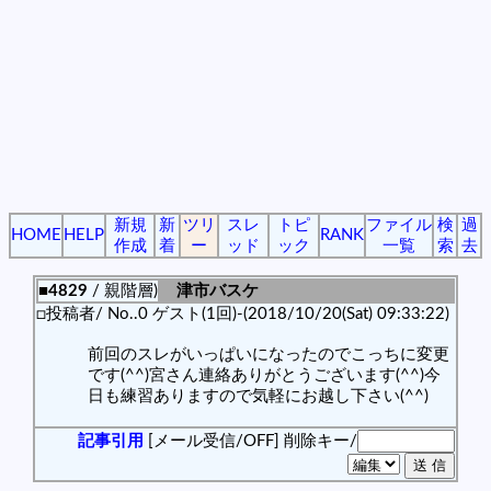
新規
新
ツリ
スレ
トピ
ファイル
検
過
HOME
HELP
RANK
作成
着
ー
ッド
ック
一覧
索
去
■4829
/ 親階層)
津市バスケ
□投稿者/ No..0 ゲスト(1回)-(2018/10/20(Sat) 09:33:22)
前回のスレがいっぱいになったのでこっちに変更
です(^^)宮さん連絡ありがとうございます(^^)今
日も練習ありますので気軽にお越し下さい(^^)
記事引用
[メール受信/OFF]
削除キー/