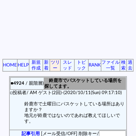
新規
新
ツリ
スレ
トピ
ファイル
検
過
HOME
HELP
RANK
作成
着
ー
ッド
ック
一覧
索
去
鈴鹿市でバスケットしている場所を
■4924
/ 親階層)
探してます。
□投稿者/ AM ゲスト(2回)-(2020/10/11(Sun) 09:17:10)
鈴鹿市で土曜日にバスケットしている場所はあり
ますか？
地元が鈴鹿ではないのであれば教えてほしいで
す。
記事引用
[メール受信/OFF]
削除キー/