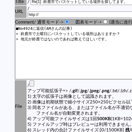
Title
/
/
URL
Comment/ 通常モード->
図表モード->
(適当に改行
/
アップ可能拡張子=> /
.gif
/
.jpg
/
.jpeg
/
.png
/.txt/.lzh/.
1) 太字の拡張子は画像として認識されます。
2) 画像は初期状態で縮小サイズ250×250ピクセル
File
3) 同名ファイルがある、またはファイル名が不適切
ファイル名が自動変更されます。
4) アップ可能ファイルサイズは1回
500KB
(1KB=10
5) ファイルアップ時はプレビューは利用できません
6) スレッド内の合計ファイルサイズ:[0/1500KB]
残り