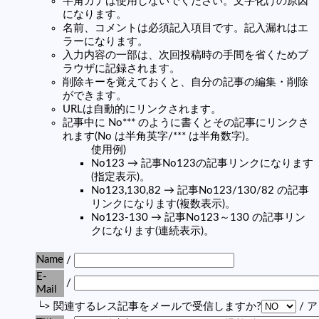
半角カナは使用しないでください。文字化けの原因
になります。
名前、コメントは必須記入項目です。記入漏れはエ
ラーになります。
入力内容の一部は、次回投稿時の手間を省くためブ
ラウザに記録されます。
削除キーを覚えておくと、自分の記事の編集・削除
ができます。
URLは自動的にリンクされます。
記事中に No*** のように書くとその記事にリンクさ
れます(No は半角英字/*** は半角数字)。
使用例)
No123 → 記事No123の記事リンクになります
(指定表示)。
No123,130,82 → 記事No123/130/82 の記事
リンクになります(複数表示)。
No123-130 → 記事No123～130 の記事リン
クになります(連続表示)。
Name
/
E-
/
Mail
└> 関連するレス記事をメールで受信しますか?
/ 