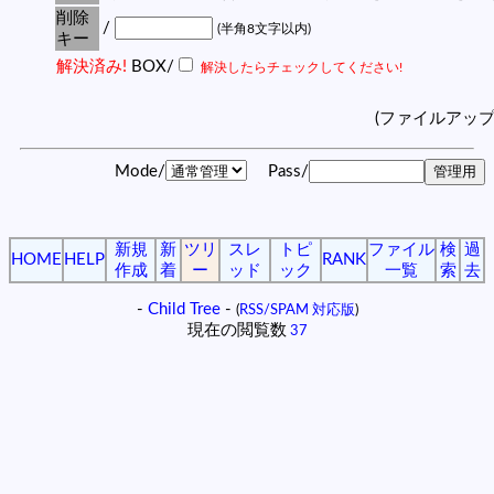
削除
/
(半角8文字以内)
キー
解決済み!
BOX/
解決したらチェックしてください!
(ファイルアッ
Mode/
Pass/
新規
新
ツリ
スレ
トピ
ファイル
検
過
HOME
HELP
RANK
作成
着
ー
ッド
ック
一覧
索
去
-
Child Tree
-
(
RSS/SPAM 対応版
)
現在の閲覧数
37