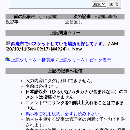
前の記事
次の記事
(元になった記事)
(この記事の返信)
親記事
返信無し
上記関連ツリー
鈴鹿市でバスケットしている場所を探してます。
/ AM
(20/10/11(Sun) 09:17)
[#4924]
←Now
上記ツリーを一括表示
/
上記ツリーをトピック表示
上記の記事へ返信
入力内容にタグは利用できません。
名前は必須です。
日本語以外（ひらがな/カタカナが含まれない）のコ
メントは投稿できません。
コメント中に
リンクを2個以上入れることはできま
せん
。
掲示板ご利用規約。必ずお読み下さい。
他人を中傷する記事は管理者の判断で予告無く削除
されます。