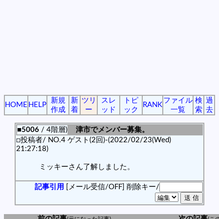
新規
新
ツリ
スレ
トピ
ファイル
検
過
HOME
HELP
RANK
作成
着
ー
ッド
ック
一覧
索
去
■5006
/ 4階層)
津市でメンバー募集。
□投稿者/ NO.4 ゲスト(2回)-(2022/02/23(Wed)
21:27:18)
ミッキーさん了解しました。
記事引用
[メール受信/OFF]
削除キー/
前の記事
次の記事
(元になった記事)
(こ