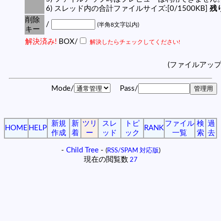
6) スレッド内の合計ファイルサイズ:[0/1500KB]
残り
削除
/
(半角8文字以内)
キー
解決済み!
BOX/
解決したらチェックしてください!
(ファイルアッ
Mode/
Pass/
新規
新
ツリ
スレ
トピ
ファイル
検
過
HOME
HELP
RANK
作成
着
ー
ッド
ック
一覧
索
去
-
Child Tree
-
(
RSS/SPAM 対応版
)
現在の閲覧数
27