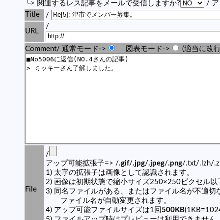
└> 関連するレス記事をメールで受信しますか?
/ 
Title
/
/
URL
Comment/ 通常モード->
図表モード->
(適当に改行
/
アップ可能拡張子=> /
.gif
/
.jpg
/
.jpeg
/
.png
/.txt/.lzh/.
1) 太字の拡張子は画像として認識されます。
2) 画像は初期状態で縮小サイズ250×250ピクセル
File
3) 同名ファイルがある、またはファイル名が不適切
ファイル名が自動変更されます。
4) アップ可能ファイルサイズは1回
500KB
(1KB=10
5) ファイルアップ時はプレビューは利用できません