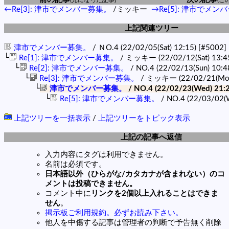
←Re[3]: 津市でメンバー募集。
/ミッキー
→Re[5]: 津市でメン
上記関連ツリー
津市でメンバー募集。
/ ＮO.4 (22/02/05(Sat) 12:15)
[#5002]
└
Re[1]: 津市でメンバー募集。
/ ミッキー (22/02/12(Sat) 13:4
└
Re[2]: 津市でメンバー募集。
/ NO.4 (22/02/13(Sun) 10:4
└
Re[3]: 津市でメンバー募集。
/ ミッキー (22/02/21(Mon
└
津市でメンバー募集。
/ NO.4 (22/02/23(Wed) 21:
└
Re[5]: 津市でメンバー募集。
/ NO.4 (22/03/02(
上記ツリーを一括表示
/
上記ツリーをトピック表示
上記の記事へ返信
入力内容にタグは利用できません。
名前は必須です。
日本語以外（ひらがな/カタカナが含まれない）のコ
メントは投稿できません。
コメント中に
リンクを2個以上入れることはできま
せん
。
掲示板ご利用規約。必ずお読み下さい。
他人を中傷する記事は管理者の判断で予告無く削除