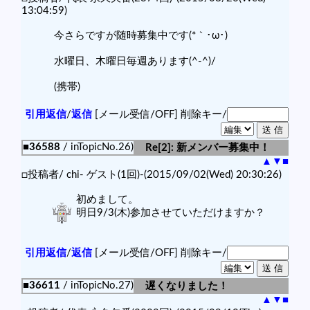
13:04:59)
今さらですが随時募集中です(*｀･ω･)ゞ
水曜日、木曜日毎週あります(^-^)/
(携帯)
引用返信
/
返信
[メール受信/OFF]
削除キー/
■36588
/ inTopicNo.26)
Re[2]: 新メンバー募集中！
▲
▼
■
□投稿者/ chi- ゲスト(1回)-(2015/09/02(Wed) 20:30:26)
初めまして。
明日9/3(木)参加させていただけますか？
引用返信
/
返信
[メール受信/OFF]
削除キー/
■36611
/ inTopicNo.27)
遅くなりました！
▲
▼
■