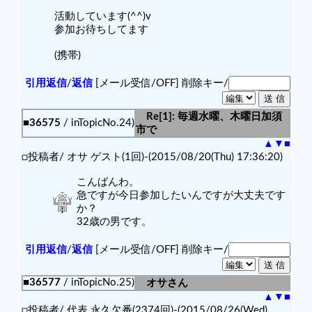
活動しています(^^)v
参加お待ちしてます
(携帯)
引用返信
/
返信
[メール受信/OFF]
削除キー/
Re[1]: 毎週水曜、木曜日加須
■36575
/ inTopicNo.24)
市で
▲
▼
■
□投稿者/ オサ ゲスト(1回)-(2015/08/20(Thu) 17:36:20)
こんばんわ。
急ですが今日参加したいんですが大丈夫です
か？
32歳の男です。
引用返信
/
返信
[メール受信/OFF]
削除キー/
■36577
/ inTopicNo.25)
オサさん
▲
▼
■
□投稿者/ 代表 永久欠番(2374回)-(2015/08/26(Wed)