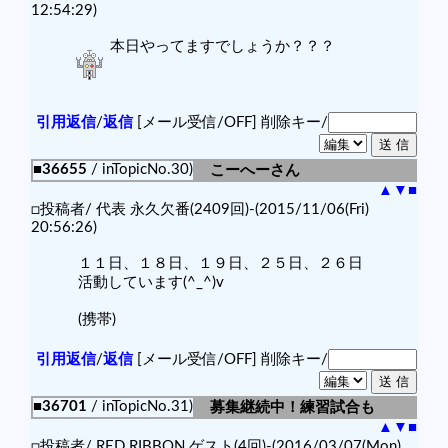
12:54:29)
本日やってますでしょうか？？？
引用返信
/
返信
[メール受信/OFF]
削除キー/
■36655
/ inTopicNo.30)
こーへーさん
▲
▼
■
□投稿者/ 代表 永久欠番(2409回)-(2015/11/06(Fri)
20:56:26)
１１日、１８日、１９日、２５日、２６日
活動しています(^_^)v
(携帯)
引用返信
/
返信
[メール受信/OFF]
削除キー/
■36701
/ inTopicNo.31)
募集継続中！練習試合も
▲
▼
■
□投稿者/ RED RIBBON ゲスト(4回)-(2016/03/07(Mon)