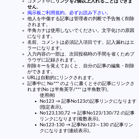
コメント中に
リンクを2個以上入れることはできま
せん
。
掲示板ご利用規約。必ずお読み下さい。
他人を中傷する記事は管理者の判断で予告無く削除
されます。
半角カナは使用しないでください。文字化けの原因
になります。
名前、コメントは必須記入項目です。記入漏れはエ
ラーになります。
入力内容の一部は、次回投稿時の手間を省くためブ
ラウザに記録されます。
削除キーを覚えておくと、自分の記事の編集・削除
ができます。
URLは自動的にリンクされます。
記事中に No*** のように書くとその記事にリンクさ
れます(No は半角英字/*** は半角数字)。
使用例)
No123 → 記事No123の記事リンクになります
(指定表示)。
No123,130,72 → 記事No123/130/72 の記事
リンクになります(複数表示)。
No123-130 → 記事No123～130 の記事リン
クになります(連続表示)。