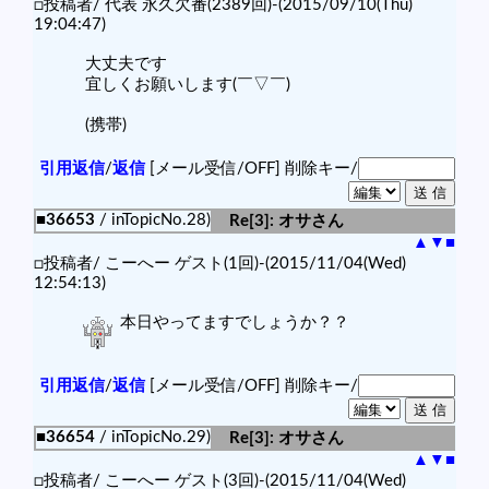
□投稿者/ 代表 永久欠番(2389回)-(2015/09/10(Thu)
19:04:47)
大丈夫です
宜しくお願いします(￣▽￣)ゞ
(携帯)
引用返信
/
返信
[メール受信/OFF]
削除キー/
■36653
/ inTopicNo.28)
Re[3]: オサさん
▲
▼
■
□投稿者/ こーへー ゲスト(1回)-(2015/11/04(Wed)
12:54:13)
本日やってますでしょうか？？
引用返信
/
返信
[メール受信/OFF]
削除キー/
■36654
/ inTopicNo.29)
Re[3]: オサさん
▲
▼
■
□投稿者/ こーへー ゲスト(3回)-(2015/11/04(Wed)