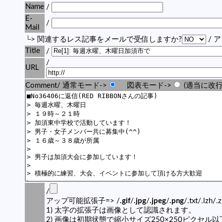
Name
/
E-
/
Mail
└> 関連するレス記事をメールで受信しますか?
/ 
Title
/
/
URL
Comment/ 通常モード->
図表モード->
(適当に改行
/
アップ可能拡張子=> /
.gif
/
.jpg
/
.jpeg
/
.png
/.txt/.lzh/.
1) 太字の拡張子は画像として認識されます。
2) 画像は初期状態で縮小サイズ250×250ピクセル