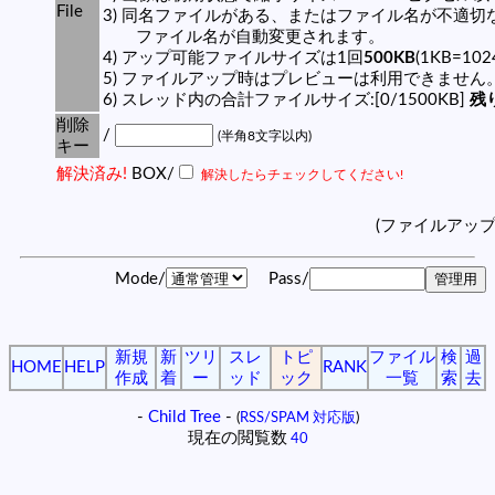
File
3) 同名ファイルがある、またはファイル名が不適切
ファイル名が自動変更されます。
4) アップ可能ファイルサイズは1回
500KB
(1KB=10
5) ファイルアップ時はプレビューは利用できません
6) スレッド内の合計ファイルサイズ:[0/1500KB]
残り
削除
/
(半角8文字以内)
キー
解決済み!
BOX/
解決したらチェックしてください!
(ファイルアッ
Mode/
Pass/
新規
新
ツリ
スレ
トピ
ファイル
検
過
HOME
HELP
RANK
作成
着
ー
ッド
ック
一覧
索
去
-
Child Tree
-
(
RSS/SPAM 対応版
)
現在の閲覧数
40