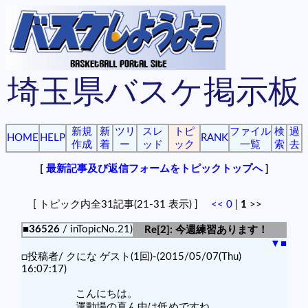
埼玉県バスケ掲示板
新規
新
ツリ
スレ
トピ
ファイル
検
過
HOME
HELP
RANK
作成
着
ー
ッド
ック
一覧
索
去
[
最新記事及び返信フォームをトピックトップへ
]
[ トピック内全31記事(21-31 表示) ]
<<
0
|
1
>>
■36526
/ inTopicNo.21)
Re[2]: 今週練習あります！
▼
■
□投稿者/ クにな ゲスト(1回)-(2015/05/07(Thu)
16:07:17)
こんにちは。
運動場の真ん中は低めですね。