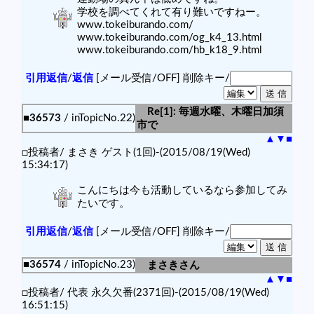
学校を調べてくれて有り難いですねー。
www.tokeiburando.com/
www.tokeiburando.com/og_k4_13.html
www.tokeiburando.com/hb_k18_9.html
引用返信
/
返信
[メール受信/OFF]
削除キー/
Re[1]: 毎週水曜、木曜日加須
■36573
/ inTopicNo.22)
市で
▲
▼
■
□投稿者/ まさき ゲスト(1回)-(2015/08/19(Wed)
15:34:17)
こんにちは今も活動しているなら参加してみ
たいです。
引用返信
/
返信
[メール受信/OFF]
削除キー/
■36574
/ inTopicNo.23)
まさきさん
▲
▼
■
□投稿者/ 代表 永久欠番(2371回)-(2015/08/19(Wed)
16:51:15)