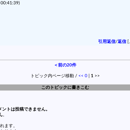
0:41:39)
引用返信
/
返信
[
＜前の20件
トピック内ページ移動 /
<<
0
|
1
>>
このトピックに書きこむ
メントは投稿できません。
ん
。
れます。