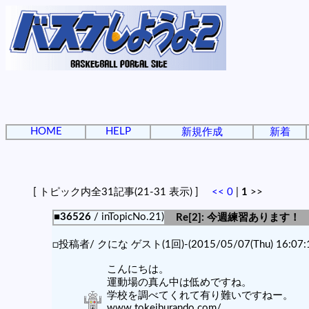
HOME
HELP
新規作成
新着
[ トピック内全31記事(21-31 表示) ]
<<
0
|
1
>>
■36526
/ inTopicNo.21)
Re[2]: 今週練習あります！
□投稿者/ クにな ゲスト(1回)-(2015/05/07(Thu) 16:07:1
こんにちは。
運動場の真ん中は低めですね。
学校を調べてくれて有り難いですねー。
www.tokeiburando.com/