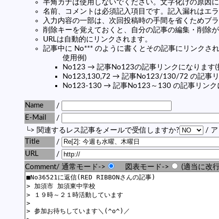
半角カナは使用しないでください。文字化けの原因に
名前、コメントは必須記入項目です。記入漏れはエラ
入力内容の一部は、次回投稿時の手間を省くためブラ
削除キーを覚えておくと、自分の記事の編集・削除が
URLは自動的にリンクされます。
記事中に No*** のように書くとその記事にリンクされま
使用例)
No123 → 記事No123の記事リンクになります
No123,130,72 → 記事No123/130/72 
No123-130 → 記事No123～130 の記事リ
Name
/
E-Mail
/
└> 関連するレス記事をメールで受信しますか?
/ 
Title
/
URL
/
Comment/ 通常モード->
図表モード->
(適当に改行