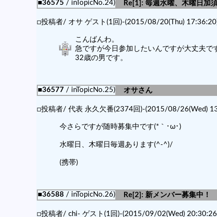
■36575
/ inTopicNo.24)
Re[1]: 毎週水曜、木曜日加
□投稿者/ オサ ゲスト(1回)-(2015/08/20(Thu) 17:36:20
こんばんわ。
急ですが今日参加したいんですが大丈夫で
32歳の男です。
■36577
/ inTopicNo.25)
オサさん
□投稿者/ 代表 永久欠番(2374回)-(2015/08/26(Wed) 13:
今さらですが随時募集中です(*｀･ω･)ゞ
水曜日、木曜日毎週あります(^-^)/
(携帯)
■36588
/ inTopicNo.26)
Re[2]: 新メンバー募集中！
□投稿者/ chi- ゲスト(1回)-(2015/09/02(Wed) 20:30:26