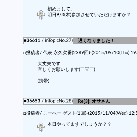
初めまして。
明日9/3(木)参加させていただけますか？
■36611
/ inTopicNo.27)
遅くなりました！
□投稿者/ 代表 永久欠番(2389回)-(2015/09/10(Thu) 19:
大丈夫です
宜しくお願いします(￣▽￣)ゞ
(携帯)
■36653
/ inTopicNo.28)
Re[3]: オサさん
□投稿者/ こーへー ゲスト(1回)-(2015/11/04(Wed) 12:5
本日やってますでしょうか？？