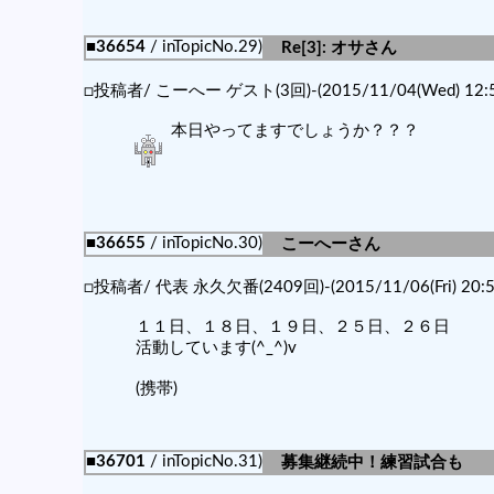
■36654
/ inTopicNo.29)
Re[3]: オサさん
□投稿者/ こーへー ゲスト(3回)-(2015/11/04(Wed) 12:5
本日やってますでしょうか？？？
■36655
/ inTopicNo.30)
こーへーさん
□投稿者/ 代表 永久欠番(2409回)-(2015/11/06(Fri) 20:5
１１日、１８日、１９日、２５日、２６日
活動しています(^_^)v
(携帯)
■36701
/ inTopicNo.31)
募集継続中！練習試合も