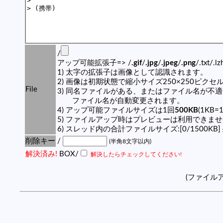
/
アップ可能拡張子=> /
.gif
/
.jpg
/
.jpeg
/
.png
/.txt/.l
1) 太字の拡張子は画像として認識されます。
2) 画像は初期状態で縮小サイズ250×250ピク
File
3) 同名ファイルがある、またはファイル名が不
ファイル名が自動変更されます。
4) アップ可能ファイルサイズは1回
500KB
(1KB=
5) ファイルアップ時はプレビューは利用できま
6) スレッド内の合計ファイルサイズ:[0/1500KB]
削除キー
/
(半角8文字以内)
解決済み!
BOX/
解決したらチェックしてください!
(ファイル