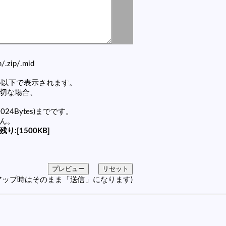
zh/.zip/.mid
セル以下で表示されます。
適切な場合、
1024Bytes)までです。
せん。
残り:[1500KB]
アップ時はそのまま「送信」になります)