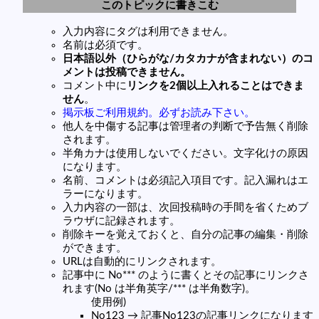
このトピックに書きこむ
入力内容にタグは利用できません。
名前は必須です。
日本語以外（ひらがな/カタカナが含まれない）のコ
メントは投稿できません。
コメント中に
リンクを2個以上入れることはできま
せん
。
掲示板ご利用規約。必ずお読み下さい。
他人を中傷する記事は管理者の判断で予告無く削除
されます。
半角カナは使用しないでください。文字化けの原因
になります。
名前、コメントは必須記入項目です。記入漏れはエ
ラーになります。
入力内容の一部は、次回投稿時の手間を省くためブ
ラウザに記録されます。
削除キーを覚えておくと、自分の記事の編集・削除
ができます。
URLは自動的にリンクされます。
記事中に No*** のように書くとその記事にリンクさ
れます(No は半角英字/*** は半角数字)。
使用例)
No123 → 記事No123の記事リンクになります