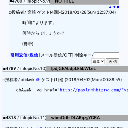
■4780
/ inTopicNo.9)
NO TITLE
▲
▼
■
□投稿者/ 宮崎 ゲスト(4回)-(2018/01/28(Sun) 12:37:04)
時間によります。
何時からでしょうか？
(携帯)
引用返信
/
返信
[メール受信/OFF]
削除キー/
■4789
/ inTopicNo.10)
IpdjGEAbdpLEhbWLeL
□投稿者/ xtidavk
＠
ゲスト(1回)-(2018/04/02(Mon) 00:38:59)
cbAweN  <a href="
http://paxlnmhbtzrw.com/">
■4818
/ inTopicNo.11)
wbmOrihiDLARqzgYGRA