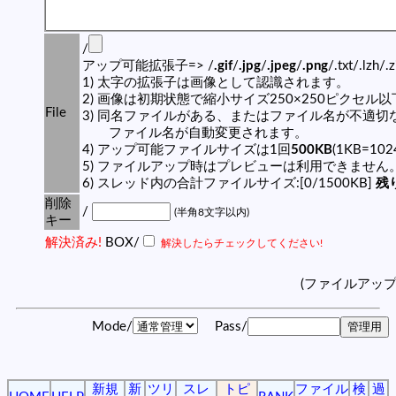
/
アップ可能拡張子=> /
.gif
/
.jpg
/
.jpeg
/
.png
/.txt/.lzh/.
1) 太字の拡張子は画像として認識されます。
2) 画像は初期状態で縮小サイズ250×250ピクセル
File
3) 同名ファイルがある、またはファイル名が不適切
ファイル名が自動変更されます。
4) アップ可能ファイルサイズは1回
500KB
(1KB=10
5) ファイルアップ時はプレビューは利用できません
6) スレッド内の合計ファイルサイズ:[0/1500KB]
残り
削除
/
(半角8文字以内)
キー
解決済み!
BOX/
解決したらチェックしてください!
(ファイルアッ
Mode/
Pass/
新規
新
ツリ
スレ
トピ
ファイル
検
過