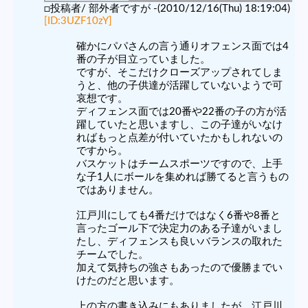
□投稿者/ 部外者ですが -(2010/12/16(Thu) 18:19:04)
[ID:3UZF10zY]
確かにパパさんの言う通りオフェンス面では4
番の子が目立っていました。
ですが、そこだけクローズアップされてしま
うと、他の子供達が活躍していないようで可
哀想です。
ディフェンス面では20番や22番の子の方が活
躍していたと思いますし、この子達がいなけ
ればもっと点差が付いていたかもしれないの
ですから。
バスケットはチームスポーツですので、上手
な子1人にボールを集めれば勝てると言うもの
ではありません。
江戸川にしても4番だけではなく6番や8番と
言ったゴール下で決定力のある子達がいまし
たし、ディフェンスも良いバランスの取れた
チームでした。
加えて気持ちの強さもあったので優勝までい
けたのだと思います。
上の方の書き込みにもありましたが、江戸川