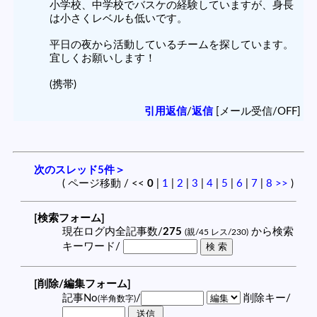
小学校、中学校でバスケの経験していますが、身長
は小さくレベルも低いです。
平日の夜から活動しているチームを探しています。
宜しくお願いします！
(携帯)
引用返信
/
返信
[メール受信/OFF]
次のスレッド5件＞
( ページ移動 / <<
0
|
1
|
2
|
3
|
4
|
5
|
6
|
7
|
8
>>
)
[検索フォーム]
現在ログ内全記事数/
275
から検索
(親/45 レス/230)
キーワード/
[削除/編集フォーム]
記事No
/
削除キー/
(半角数字)