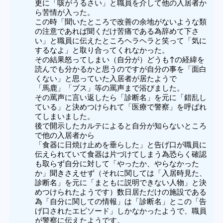
更に「咳がうるさい」と職員を介して他の入居者か
ら苦情が入った。
この時「聞いたところで改善の余地がないような類
の注意であれば聞くだけ苦痛である為辞めて下さ
い」と職員に伝えたところヘラヘラと笑って「気に
するなよ」と取り合ってくれなかった。
その結果怒ってしまい（自分が）どうも↑の経緯を
読んでも分かるかと思うのですが自分の事を「面白
くない」と思っていた入居者が居たようで
「馬鹿」「ブス」等の罵声まで浴びました。
その罵声に言い返したら「診断名」を元に「錯乱し
ている」と決めつけられて「医療で警察」を呼ばれ
てしまいました。
後で開示したカルテによると自分が知らないところ
で他の入居者から
「食器に日焼け止めを垂らした」と告げ口が職員に
伝えられていて食器は片づけてしまう為恐らく確認
も取らず自分に対して「やったか、やらなかった
か」聞きさえせず（それに関しては「入居時見た、
診断名」を元に「まともに説明できない人物」と決
めつけられたようです）数日居ただけの施設である
為「自分に関しての情報」は「診断名」とこの「告
げ口されたエピソード」しかなかったようで、職員
が警察に伝えたようです。