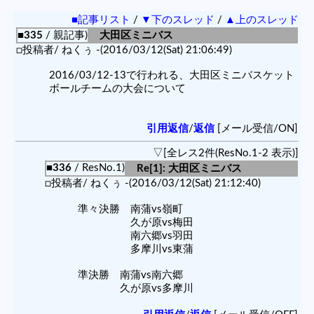
■記事リスト
/
▼下のスレッド
/
▲上のスレッド
■335
/ 親記事)
大田区ミニバス
□投稿者/ ねくぅ -(2016/03/12(Sat) 21:06:49)
2016/03/12-13で行われる、大田区ミニバスケット
ボールチームの大会について
引用返信
/
返信
[メール受信/ON]
▽[全レス2件(ResNo.1-2 表示)]
■336
/ ResNo.1)
Re[1]: 大田区ミニバス
□投稿者/ ねくぅ -(2016/03/12(Sat) 21:12:40)
準々決勝 南蒲vs嶺町
久が原vs梅田
南六郷vs羽田
多摩川vs東蒲
準決勝 南蒲vs南六郷
久が原vs多摩川