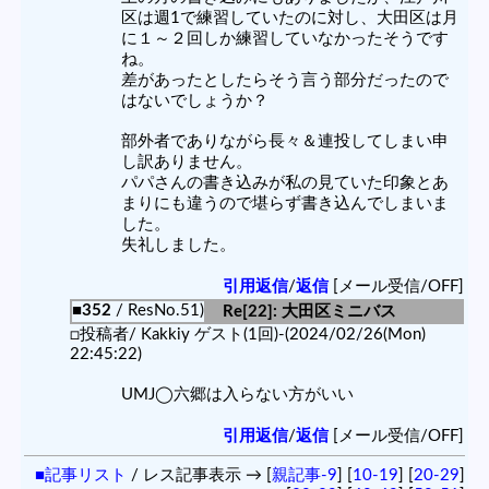
区は週1で練習していたのに対し、大田区は月
に１～２回しか練習していなかったそうです
ね。
差があったとしたらそう言う部分だったので
はないでしょうか？
部外者でありながら長々＆連投してしまい申
し訳ありません。
パパさんの書き込みが私の見ていた印象とあ
まりにも違うので堪らず書き込んでしまいま
した。
失礼しました。
引用返信
/
返信
[メール受信/OFF]
■352
/ ResNo.51)
Re[22]: 大田区ミニバス
□投稿者/ Kakkiy ゲスト(1回)-(2024/02/26(Mon)
22:45:22)
UMJ◯六郷は入らない方がいい
引用返信
/
返信
[メール受信/OFF]
■記事リスト
/ レス記事表示 → [
親記事-9
] [
10-19
] [
20-29
]