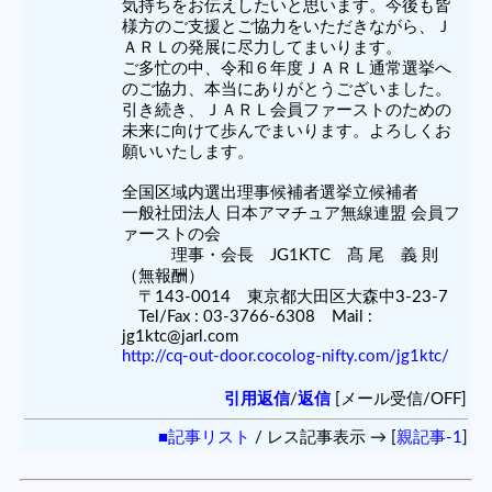
気持ちをお伝えしたいと思います。今後も皆
様方のご支援とご協力をいただきながら、Ｊ
ＡＲＬの発展に尽力してまいります。
ご多忙の中、令和６年度ＪＡＲＬ通常選挙へ
のご協力、本当にありがとうございました。
引き続き、ＪＡＲＬ会員ファーストのための
未来に向けて歩んでまいります。よろしくお
願いいたします。
全国区域内選出理事候補者選挙立候補者
一般社団法人 日本アマチュア無線連盟 会員フ
ァーストの会
理事・会長 JG1KTC 髙 尾 義 則
（無報酬）
〒143-0014 東京都大田区大森中3-23-7
Tel/Fax : 03-3766-6308 Mail :
jg1ktc@jarl.com
http://cq-out-door.cocolog-nifty.com/jg1ktc/
引用返信
/
返信
[メール受信/OFF]
■記事リスト
/ レス記事表示 → [
親記事-1
]