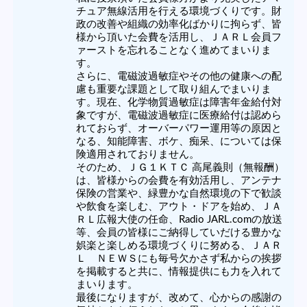
チュア無線活用を行える環境づくりです。財
政の改善や組織の効率化ばかりに拘らず、皆
様から頂いた会費を活用し、ＪＡＲＬ会員フ
ァーストを忘れることなく進めてまいりま
す。
さらに、電磁波過敏症やその他の健康への配
慮も重要な課題として取り組んでまいりま
す。現在、化学物質過敏症は障害年金給付対
象ですが、電磁波過敏症に医療給付は認めら
れておらず、オーバーパワー運用等の原因と
なる、知能障害、ボケ、痴呆、については保
険適用されておりません。
そのため、ＪＧ１ＫＴＣ 高尾義則（無報酬）
は、皆様からの会費を有効活用し、アンテナ
保険の営業や、緑豊かな自然環境の下で歓談
や飲食を楽しむ、アウト・ドアを始め、ＪＡ
ＲＬ広報大使の任命、Radio JARL.comの放送
等、会員の皆様にご納得していだける豊かな
娯楽と楽しめる環境づくりに努める、ＪＡＲ
Ｌ ＮＥＷＳにも毎号欠かさず私からの挨拶
を掲載すると共に、情報提供にも力を入れて
まいります。
最後になりますが、改めて、心からの感謝の