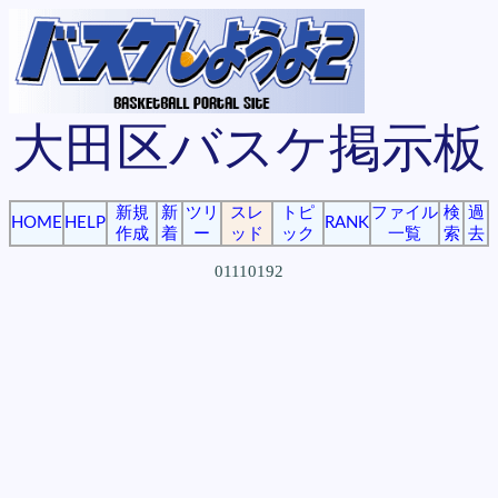
大田区バスケ掲示板
新規
新
ツリ
スレ
トピ
ファイル
検
過
HOME
HELP
RANK
作成
着
ー
ッド
ック
一覧
索
去
01110192