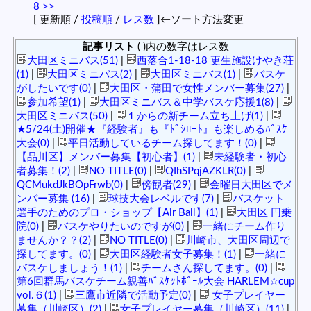
8
>>
[ 更新順 /
投稿順
/
レス数
]←ソート方法変更
記事リスト
( )内の数字はレス数
大田区ミニバス(51)
|
西落合1-18-18 更生施設けやき荘
(1)
|
大田区ミニバス(2)
|
大田区ミニバス(1)
|
バスケ
がしたいです(0)
|
大田区・蒲田で女性メンバー募集(27)
|
参加希望(1)
|
大田区ミニバス＆中学バスケ応援1(8)
|
大田区ミニバス(50)
|
１からの新チーム立ち上げ(1)
|
★5/24(土)開催★『経験者』も『ﾄﾞｼﾛｰﾄ』も楽しめるﾊﾞｽｹ
大会(0)
|
平日活動しているチーム探してます！(0)
|
【品川区】メンバー募集【初心者】(1)
|
未経験者・初心
者募集！(2)
|
NO TITLE(0)
|
QIhSPqjAZKLR(0)
|
QCMukdJkBOpFrwb(0)
|
傍観者(29)
|
金曜日大田区でメ
ンバー募集 (16)
|
球技大会レベルです(7)
|
バスケット
選手のためのプロ・ショップ【Air Ball】(1)
|
大田区 円乗
院(0)
|
バスケやりたいのですが(0)
|
一緒にチーム作り
ませんか？？(2)
|
NO TITLE(0)
|
川崎市、大田区周辺で
探してます。(0)
|
大田区経験者女子募集！(1)
|
一緒に
バスケしましょう！(1)
|
チームさん探してます。(0)
|
第6回群馬バスケチーム親善ﾊﾞｽｹｯﾄﾎﾞｰﾙ大会 HARLEM☆cup
vol.６(1)
|
三鷹市近隣で活動予定(0)
|
女子プレイヤー
募集（川崎区）(2)
|
女子プレイヤー募集（川崎区）(11)
|