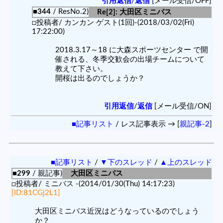
引用返信
/
返信
[メール受信/OFF]
■344
/ ResNo.2)
Re[2]: 大田区ミニバス
□投稿者/ カンカン ゲスト(1回)-(2018/03/02(Fri)
17:22:00)
2018.3.17～18 に大森スポーツセンター で開
催される、冬季交歓会の出場チームについて
教えて下さい。
開桜は出るのでしょうか？
引用返信
/
返信
[メール受信/ON]
■記事リスト
/ レス記事表示 → [
親記事-2
]
■記事リスト
/
▼下のスレッド
/
▲上のスレッド
■299
/ 親記事)
大田区ミニバス
□投稿者/ ミニバス -(2014/01/30(Thu) 14:17:23)
[ID:81CGj2L1]
大田区ミニバス近況はどうなっているのでしょう
か？