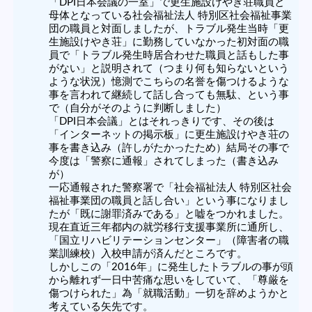
「DPI日本会議の一室」で更生施設けやき荘職員と
母体となっている社会福祉法人 特別区社会福祉事業
団の職員と対面しましたが、トラブル発生当時「更
生施設けやき荘」に勤務していなかった初対面の職
員で「トラブル発生時居合わせた職員と話もした事
がない」と説明されて（つまり何も知らないという
ような状況）憶測でこちらの名誉を傷つけるような
事を言われて継続して話し合っても無駄、という事
で（自分がそのように判断しました）
「DPI日本会議」とはそれっきりです、その後は
「インターネットの掲示板」に更生施設けやき荘の
事を書き込み（許しがたかったため）結局その事で
今度は「警察に通報」されてしまった（書き込み
が）
一応通報された警察署で「社会福祉法人 特別区社会
福祉事業団の職員と話し合い」という事になりまし
たが「既に謝罪済みである」と嘘をつかれました。
現在直近三年都内の就労移行支援事業所に通所し、
「国立リハビリテーションセンター」（障害者の職
業訓練校）入校申請が済んだところです。
しかしこの「2016年」に発生したトラブルの事が頭
から離れず一日中苦痛な思いをしていて、「尊厳を
傷つけられた」為「就職活動」一切を辞めようかと
考えている矢先です。