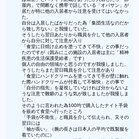
屋内」で間断なく携帯で話している「オバサン」が
居たが特に他の入居者から注意を受けてはいなかっ
た。
自分は入居したばかりだった為「集団生活なのだか
ら致し方ない」と我慢していた。
そうしたら翌日あたりから職員を介して他の入居者
から自分に対して注意が入り
「食堂に日焼け止めを塗ってきて不快」との事だっ
たのですが（因みにこの施設の入居者は主に「精神
疾患の生活保護受給者」です）
個人の自由の領域かと思うのですが我慢しました。
そうしたらまた翌日職員を介して注意があり
「食堂にハンドクリームを塗ってきて手が壁に触れ
た際ハンドクリームが付着して不愉快」との事で
「自分の指先」を凝視していなければ分からないよ
うな注意で難癖のような気が致しましたが我慢しま
した。
そのように言われた為100均で購入したナイト手袋
を嵌めて食堂へ行ったところ
「手袋が不衛生」と職員を介して伝えられ、又その
翌日には
「袖が長い」（腕の長さは日本人の平均で既製服を
着ていたのに）