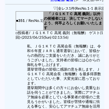
▽[全レス1件(ResNo.1-1 表示)]
「ＪＧ１ＫＴＣ 高尾 義則」以外
の候補者には、決してマークしない
■351
/ ResNo.1)
よう、何卒よろしくお願いいたしま
す
□投稿者/ ＪＧ１ＫＴＣ 高尾 義則（無報酬） ゲスト(1
回)-(2023/06/25(Sun) 02:13:56)
私、ＪＧ１ＫＴＣ 高尾会長（無報酬）は、令
和６年度ＪＡＲＬ通常選挙において、皆様か
らの熱烈なご支援をいただき、誠にありがと
うございました。支持者の皆様には心からの
御礼を申し上げます。
選挙管理会の皆様に感謝の意を表します。Ｊ
Ｇ１ＫＴＣ 高尾会長（無報酬）を最多得票数
としていただいた事、大変光栄に思っており
ます。
選挙期間中は多くの方々にお会いし貴重なお
話を伺うことができました。実際にアマチュ
ア無線を必要としている事業者の皆様のご意
見もうかがいました。皆様が苦情や通報に怯
える事なく、安心してアマチュア無線を活用