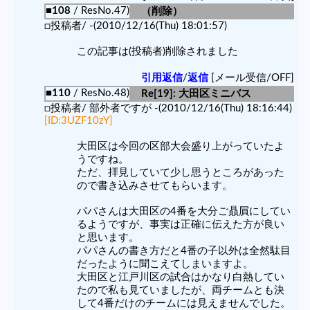
■108
/ ResNo.47)
（削除）
□投稿者/ -(2010/12/16(Thu) 18:01:57)
この記事は(投稿者)削除されました
引用返信
/
返信
[メール受信/OFF]
■110
/ ResNo.48)
Re[19]: 大田区ミニバス
□投稿者/ 部外者ですが -(2010/12/16(Thu) 18:16:44)
[ID:3UZF10zY]
大田区は今回の区部大会盛り上がっていたよ
うですね。
ただ、拝見していて少し思うところがあった
ので書き込みさせてもらいます。
パパさんは大田区の4番を大分ご贔屓にしてい
るようですが、事実は正確に伝えた方が良い
と思います。
パパさんの書き方だと4番の子以外は全然駄目
だったように聞こえてしまいますよ。
大田区と江戸川区の試合はかなり白熱してい
たので私も見ていましたが、両チームとも決
して4番だけのチームには見えませんでした。