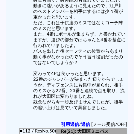
身長も高く、身体能力も優れていましたが、
動きに迷いがあるように見えたので、江戸川
のベストメンバーを相手にするには少々荷が
重かったと思います。
ただ、これは子供達のミスではなくコーチ陣
のミスだと思います。
また、4番にボールが集まらず、と書かれてい
ますが、運びの部分ではちゃんと4番を基点に
行われていましたよ。
パスを出した後セーフティの位置からあまり
動く事がなかったのでそう言う役割だったの
ではないでしょうか？
変わって4Pは良かったと思います。
22番のジャンパーが決まった辺りからでしょ
うか、ディフェンスにも集中が見られ、相手
のミスから22番、23番と連続で点を取り、流
れが大田区に変わりましたね。
残念ながら今一歩及びませんでしたが、後半
の追い上げは見ていて興奮しました。
引用返信
/
返信
[メール受信/OFF]
■112
/ ResNo.50)
Re[21]: 大田区ミニバス