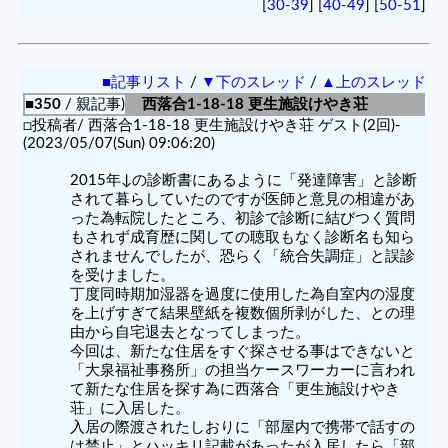
[
30-39
] [
40-49
] [
50-51
]
■記事リスト
/
▼下のスレッド
/
▲上のスレッド
■350
/ 親記事)
西落合1-18-18 更生施設けやき荘
□投稿者/ 西落合1-18-18 更生施設けやき荘 ゲスト(2回)-
(2023/05/07(Sun) 09:06:20)
2015年↓の診断書にあるように「発達障害」と診断
されて暮らしていたのですが医師と意見の相違があ
った為転院したところ、初診で診断に結びつく質問
もされず成育歴に関しての聴取もなく診断名も知ら
されませんでしたが、恐らく「統合失調症」と誤診
を受けました。
丁度同時期加湿器を過度に使用した為自室内の湿度
を上げすぎて結果壁紙を複数個所剥がした、との理
由から自宅退去となってしまった。
今回は、新たな住居をすぐ探させる事はできないと
「大泉福祉事務所」の担当ケースワーカーに言われ
て新たな住居を探す為に西落合「更生施設けやき
荘」に入居した。
入居の際渡されたしおりに「部屋内で携帯で話すの
は禁止」とハッキリ記載があったが入居したら「部