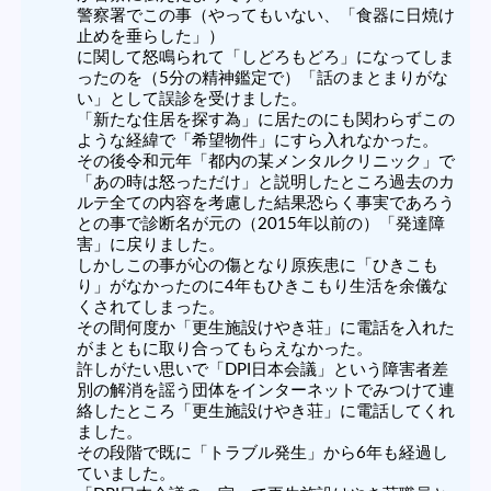
警察署でこの事（やってもいない、「食器に日焼け
止めを垂らした」）
に関して怒鳴られて「しどろもどろ」になってしま
ったのを（5分の精神鑑定で）「話のまとまりがな
い」として誤診を受けました。
「新たな住居を探す為」に居たのにも関わらずこの
ような経緯で「希望物件」にすら入れなかった。
その後令和元年「都内の某メンタルクリニック」で
「あの時は怒っただけ」と説明したところ過去のカ
ルテ全ての内容を考慮した結果恐らく事実であろう
との事で診断名が元の（2015年以前の）「発達障
害」に戻りました。
しかしこの事が心の傷となり原疾患に「ひきこも
り」がなかったのに4年もひきこもり生活を余儀な
くされてしまった。
その間何度か「更生施設けやき荘」に電話を入れた
がまともに取り合ってもらえなかった。
許しがたい思いで「DPI日本会議」という障害者差
別の解消を謡う団体をインターネットでみつけて連
絡したところ「更生施設けやき荘」に電話してくれ
ました。
その段階で既に「トラブル発生」から6年も経過し
ていました。