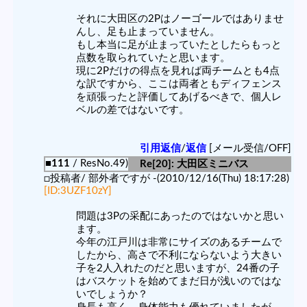
それに大田区の2Pはノーゴールではありませ
んし、足も止まっていません。
もし本当に足が止まっていたとしたらもっと
点数を取られていたと思います。
現に2Pだけの得点を見れば両チームとも4点
な訳ですから、ここは両者ともディフェンス
を頑張ったと評価してあげるべきで、個人レ
ベルの差ではないです。
引用返信
/
返信
[メール受信/OFF]
■111
/ ResNo.49)
Re[20]: 大田区ミニバス
□投稿者/ 部外者ですが -(2010/12/16(Thu) 18:17:28)
[ID:3UZF10zY]
問題は3Pの采配にあったのではないかと思い
ます。
今年の江戸川は非常にサイズのあるチームで
したから、高さで不利にならないよう大きい
子を2人入れたのだと思いますが、24番の子
はバスケットを始めてまだ日が浅いのではな
いでしょうか？