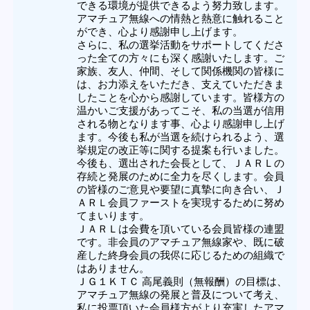
できる環境が提供できるよう努力致します。
アマチュア無線への情熱と熱意に触れること
ができ、心より感謝申し上げます。
さらに、私の選挙活動をサポートしてくださ
った全ての方々にも深く感謝いたします。ご
家族、友人、仲間、そして関係機関の皆様に
は、お力添えをいただき、支えていただきま
したことを心から感謝しています。皆様方の
温かいご支援があってこそ、私の当選が信用
される物となります事、心より感謝申し上げ
ます。今後も私が当選を続けられるよう、選
挙規定の改正等に関する提案も行いました。
今後も、選出された会長として、ＪＡＲＬの
存続と発展のために全力を尽くします。会員
の皆様のご意見や要望に真摯に向き合い、Ｊ
ＡＲＬ会員ファーストを実現するために努め
てまいります。
ＪＡＲＬは会費を頂いている会員皆様の連盟
です。非会員のアマチュア無線家や、既に破
産した終身会員の我侭に応じるための組織で
はありません。
ＪＧ１ＫＴＣ 高尾義則（無報酬）の目標は、
アマチュア無線の発展と普及について考え、
私に投票頂いた会員様方がより充実したアマ