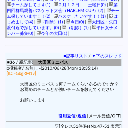
チーム探してます(1)
|
２月１２日 土曜日(0)
|
第
四回群馬親善バスケット大会（HARLEM CUP）(2)
|
チー
ム探しています！！(2)
|
バスケしたいです！！(1)
|
は
じめまして(4)
|
（削除）(1)
|
今日(0)
|
大田区・矢口
渡付近で探しています。(0)
|
（削除）(1)
|
平日女子メ
ンバー募集(0)
|
今年の大田(1)
|
■記事リスト
/
▼下のスレッド
■36
/ 親記事)
大田区ミニバス
□投稿者/ 名無し -(2010/06/28(Mon) 18:35:14)
[ID:FGbgRM1v]
大田区のミニバスっ何チームくらいあるのですか？
お薦めのチームとか強いチームを教えてください
お願いします
引用返信
/
返信
[メール受信/OFF]
▽[全レス51件(ResNo.47-51 表示)]