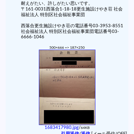
耐えがたい、許しがたい思いです。
〒161-0031西落合1-18-18更生施設けやき荘 社会
福祉法人 特別区社会福祉事業団
西落合更生施設けやき荘の電話番号03-3953-8551
社会福祉法人 特別区社会福祉事業団電話番号03-
6666-1046
500×666 => 187×250
1683417980.jpg
/
64KB
引用返信
/
返信
[メール受信/OFF]