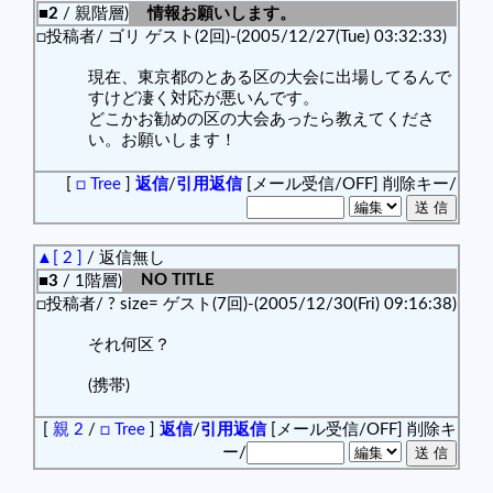
■2
/ 親階層)
情報お願いします。
□投稿者/ ゴリ ゲスト(2回)-(2005/12/27(Tue) 03:32:33)
現在、東京都のとある区の大会に出場してるんで
すけど凄く対応が悪いんです。
どこかお勧めの区の大会あったら教えてくださ
い。お願いします！
[
□ Tree
]
返信
/
引用返信
[メール受信/OFF]
削除キー/
▲[ 2 ]
/ 返信無し
NO TITLE
■3
/ 1階層)
□投稿者/ ? size= ゲスト(7回)-(2005/12/30(Fri) 09:16:38)
それ何区？
(携帯)
[
親 2
/
□ Tree
]
返信
/
引用返信
[メール受信/OFF]
削除キ
ー/