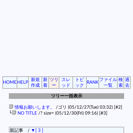
新規
新
ツリ
スレ
トピ
ファイル
検
過
HOME
HELP
RANK
作成
着
ー
ッド
ック
一覧
索
去
ツリー一括表示
情報お願いします。
/ゴリ (05/12/27(Tue) 03:32)
[#2]
└
NO TITLE
/? size= (05/12/30(Fri) 09:16)
[#3]
親記事 /
▼[ 3 ]