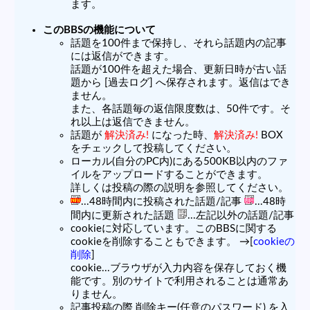
ます。
このBBSの機能について
話題を100件まで保持し、それら話題内の記事
には返信ができます。
話題が100件を超えた場合、更新日時が古い話
題から [過去ログ] へ保存されます。返信はでき
ません。
また、各話題毎の返信限度数は、50件です。そ
れ以上は返信できません。
話題が
解決済み!
になった時、
解決済み!
BOX
をチェックして投稿してください。
ローカル(自分のPC内)にある500KB以内のファ
イルをアップロードすることができます。
詳しくは投稿の際の説明を参照してください。
...48時間内に投稿された話題/記事
...48時
間内に更新された話題
...左記以外の話題/記事
cookieに対応しています。このBBSに関する
cookieを削除することもできます。 →[
cookieの
削除
]
cookie...ブラウザが入力内容を保存しておく機
能です。別のサイトで利用されることは通常あ
りません。
記事投稿の際 削除キー(任意のパスワード) を入