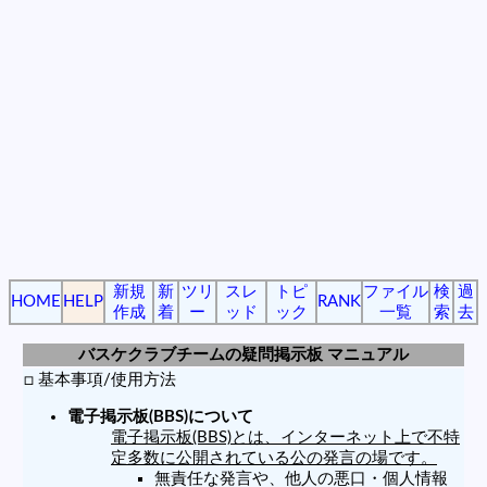
新規
新
ツリ
スレ
トピ
ファイル
検
過
HOME
HELP
RANK
作成
着
ー
ッド
ック
一覧
索
去
バスケクラブチームの疑問掲示板 マニュアル
□ 基本事項/使用方法
電子掲示板(BBS)について
電子掲示板(BBS)とは、インターネット上で不特
定多数に公開されている公の発言の場です。
無責任な発言や、他人の悪口・個人情報