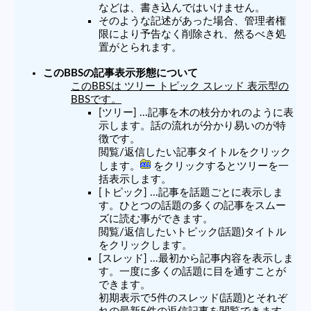
などは、書き込んではいけません。
そのような記述があった場合、管理者権
限により予告なく削除され、然るべき処
置がとられます。
このBBSの記事表示形態について
このBBSは ツリー トピック スレッド 表示型の
BBSです。
[ツリー] ...記事を木の枝分かれのように表
示します。話の流れが分かり易いのが特
徴です。
閲覧/返信したい記事タイトルをクリック
します。
をクリックするとツリーを一
括表示します。
[トピック] ...記事を話題ごとに表示しま
す。ひとつの話題の多くの記事をスムー
ズに読む事ができます。
閲覧/返信したいトピック(話題)タイトル
をクリックします。
[スレッド] ...最初から記事内容を表示しま
す。一度に多くの話題に目を通すことが
できます。
初期表示で5件のスレッド(話題)とそれぞ