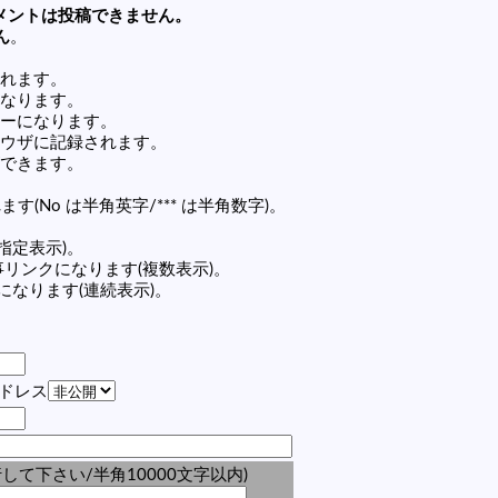
メントは投稿できません。
ん
。
れます。
なります。
ーになります。
ウザに記録されます。
できます。
す(No は半角英字/*** は半角数字)。
(指定表示)。
0 の記事リンクになります(複数表示)。
ンクになります(連続表示)。
アドレス
して下さい/半角10000文字以内)