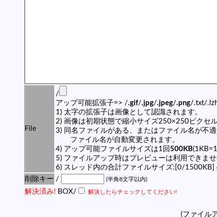
/
アップ可能拡張子=> /
.gif
/
.jpg
/
.jpeg
/
.png
/.txt/.l
1) 太字の拡張子は画像として認識されます。
2) 画像は初期状態で縮小サイズ250×250ピク
File
3) 同名ファイルがある、またはファイル名が不
ファイル名が自動変更されます。
4) アップ可能ファイルサイズは1回
500KB
(1KB=
5) ファイルアップ時はプレビューは利用できま
6) スレッド内の合計ファイルサイズ:[0/1500KB]
削除キー
/
(半角8文字以内)
解決済み!
BOX/
解決したらチェックしてください!
(ファイル