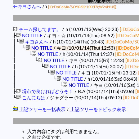
前の記事
(元になった記事)
←キヨさんへ
/h
[ID:DoCoMo/SO906i(c100;TB;W24H18)]
チーム探してます。
/ h (10/01/13(Wed) 20:23)
[ID:DoC
├
NO TITLE
/ キヨ～☆ (10/01/14(Thu) 08:52)
[ID:DoCoM
│└
キヨさんへ
/ h (10/01/14(Thu) 10:43)
[ID:DoCoMo/SO
│ └
NO TITLE
/ キヨ (10/01/14(Thu) 12:53)
[ID:DoCo
│ └
NO TITLE
/ h (10/01/14(Thu) 19:37)
[ID:DoCoM
│ └
NO TITLE
/ キヨ (10/01/15(Fri) 12:43)
[ID:D
│ └
NO TITLE
/ h (10/01/15(Fri) 20:07)
[ID:D
│ └
NO TITLE
/ キヨ (10/01/15(Fri) 23:12)
│ └
NO TITLE
/ h (10/01/16(Sat) 06:43)
│ └
NO TITLE
/ キヨ (10/01/16(Sat) 
├
堺市で良ければどうぞ！
/ B.A (10/01/14(Thu) 09:06)
[
└
こんにちは
/ ジャグラー (10/01/14(Thu) 09:12)
[ID:Do
上記ツリーを一括表示
/
上記ツリーをトピック表示
入力内容にタグは利用できません。
名前は必須です。