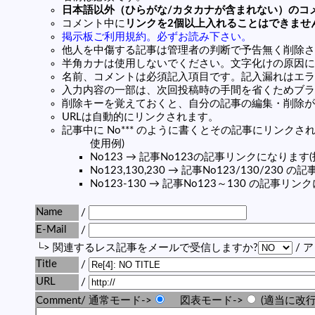
日本語以外（ひらがな/カタカナが含まれない）のコ
コメント中に
リンクを2個以上入れることはできませ
掲示板ご利用規約。必ずお読み下さい。
他人を中傷する記事は管理者の判断で予告無く削除さ
半角カナは使用しないでください。文字化けの原因に
名前、コメントは必須記入項目です。記入漏れはエラ
入力内容の一部は、次回投稿時の手間を省くためブラ
削除キーを覚えておくと、自分の記事の編集・削除が
URLは自動的にリンクされます。
記事中に No*** のように書くとその記事にリンクされま
使用例)
No123 → 記事No123の記事リンクになります
No123,130,230 → 記事No123/130/23
No123-130 → 記事No123～130 の記事リ
Name
/
E-Mail
/
└> 関連するレス記事をメールで受信しますか?
/ 
Title
/
URL
/
Comment/ 通常モード->
図表モード->
(適当に改行