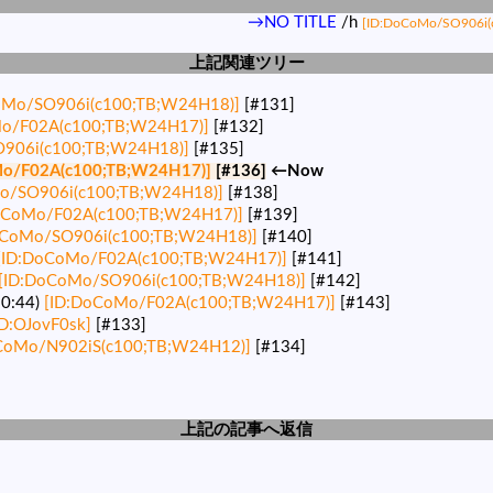
→NO TITLE
/h
[ID:DoCoMo/SO906i(
上記関連ツリー
oMo/SO906i(c100;TB;W24H18)]
[#131]
o/F02A(c100;TB;W24H17)]
[#132]
906i(c100;TB;W24H18)]
[#135]
Mo/F02A(c100;TB;W24H17)]
[#136]
←Now
o/SO906i(c100;TB;W24H18)]
[#138]
oCoMo/F02A(c100;TB;W24H17)]
[#139]
oCoMo/SO906i(c100;TB;W24H18)]
[#140]
[ID:DoCoMo/F02A(c100;TB;W24H17)]
[#141]
[ID:DoCoMo/SO906i(c100;TB;W24H18)]
[#142]
10:44)
[ID:DoCoMo/F02A(c100;TB;W24H17)]
[#143]
ID:OJovF0sk]
[#133]
CoMo/N902iS(c100;TB;W24H12)]
[#134]
上記の記事へ返信