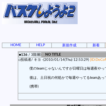
HOME
HELP
新規作成
新着
NO TITLE
■136
/ 3階層)
□投稿者/ キヨ -(2010/01/14(Thu) 12:53:29)
[ID:DoCo
僕のteamじゃないんですが日曜日は毎週夜やってて
後は、土日祝の何処かで毎週やってるteamあってｳ
(携帯)