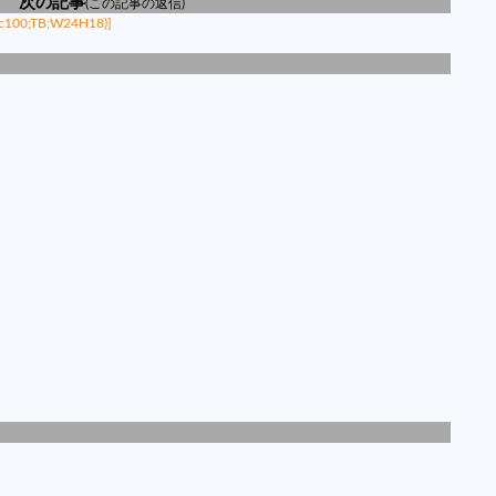
次の記事
(この記事の返信)
c100;TB;W24H18)]