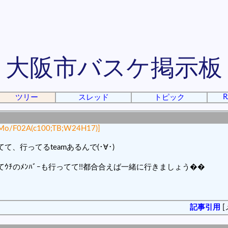
大阪市バスケ掲示板
R
ツリー
スレッド
トピック
Mo/F02A(c100;TB;W24H17)]
、行ってるteamあるんで(･∀･)
ﾁのﾒﾝﾊﾞｰも行ってて!!都合合えば一緒に行きましょう��
記事引用
[