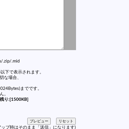
zh/.zip/.mid
セル以下で表示されます。
適切な場合、
1024Bytes)までです。
せん。
残り:[1500KB]
アップ時はそのまま「送信」になります)