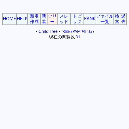
新規
新
ツリ
スレ
トピ
ファイル
検
過
HOME
HELP
RANK
作成
着
ー
ッド
ック
一覧
索
去
-
Child Tree
-
(
RSS/SPAM 対応版
)
現在の閲覧数
31