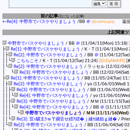
前の記事
(元になった記事)
←Re[4]: 中野市でバスケやりましょう
/BB
＠
返
[ID:H6P2njeN]
上記関連ツ
中野市でバスケやりましょう
/ BB
＠
(11/04/11(Mon) 15:18)
├
Re[1]: 中野市でバスケやりましょう
/ K・T (11/04/11(Mon) 
│├
Re[2]: 中野市でバスケやりましょう
/ BB
＠
(11/04/12(Tue)
││└
こちらこそ
/ K・T (11/04/12(Tue) 21:24)
[ID:Dyhh4rFt]
[
│└
Re[2]: 中野市でバスケやりましょう
/ ラッセル (12/02/04(Sa
│ └
Re[3]: 中野市でバスケやりましょう
/ BB (12/02/04(Sat)
├
Re[1]: 中野市でバスケやりましょう
/ BB (11/05/24(Tue) 11:
│├
Re[2]: 中野市でバスケやりましょう
/ yo (11/06/01(Wed) 1
││├
Re[3]: 中野市でバスケやりましょう
/ BB (11/06/01(Wed)
│││└
Re[4]: 中野市でバスケやりましょう
/ yo (11/06/01(Wed
││├
Re[3]: 中野市でバスケやりましょう
/ ＭＭ (11/11/15(Tue)
│││└
Re[4]: 中野市でバスケやりましょう
/ BB
＠
(11/11/15(T
│││ └
中野市でバスケやりましょう
/ ＭＭ (11/11/16(Wed) 
││└
Re[3]: 荳ｭ驥主ｸゅ〒繝舌せ繧ｱ繧�ｊ縺ｾ縺励ｇ縺�
/ Prie
│└
Re[2]: 中野市でバスケやりましょう
/ BB (11/06/04(Sat) 02