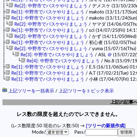
│└
Re[2]: 中野市でバスケやりましょう
/ デメスケ (13/10/23(W
├
Re[1]: 中野市でバスケやりましょう
/ makoto (13/11/17(Sun
├
Re[1]: 中野市でバスケやりましょう
/ makoto (13/11/24(Sun
│└
Re[2]: 中野市でバスケやりましょう
/ ヤマダ (14/06/05(Thu
├
Re[1]: 中野市でバスケやりましょう
/ scl (14/07/25(Fri) 14:1
│└
Re[2]: 中野市でバスケやりましょう
/ かず (14/11/05(Wed)
├
Re[1]: 中野市でバスケやりましょう
/ 初心者 (15/02/05(Thu) 
│└
Re[2]: 中野市でバスケやりましょう
/ yuma (15/07/16(Thu)
│ └
Re[3]: 中野市でバスケやりましょう
/ ASL
＠
(15/07/22(
│ └
Re[4]: 中野市でバスケやりましょう
/ No.8 (15/09/19
├
Re[1]: 中野市でバスケやりましょう
/ E.S (16/11/06(Sun) 01
├
Re[1]: 中野市でバスケやりましょう
/ A.T (17/02/21(Tue) 12
└
Re[1]: 中野市でバスケやりましょう
/ 小林 (17/04/07(Fri) 12
上記ツリーを一括表示
/
上記ツリーをトピック表示
上記の記事
レス数の限度を超えたのでレスできません。
(レス数限度:50 現在のレス数:50) →
[ツリーの新規作成]
Mode/
Pass/