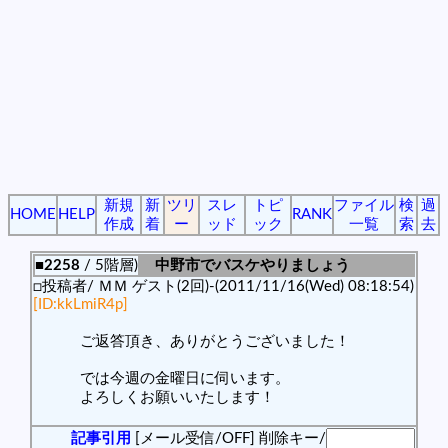
新規
新
ツリ
スレ
トピ
ファイル
検
過
HOME
HELP
RANK
作成
着
ー
ッド
ック
一覧
索
去
■2258
/ 5階層)
中野市でバスケやりましょう
□投稿者/ ＭＭ ゲスト(2回)-(2011/11/16(Wed) 08:18:54)
[ID:kkLmiR4p]
ご返答頂き、ありがとうございました！
では今週の金曜日に伺います。
よろしくお願いいたします！
記事引用
[メール受信/OFF]
削除キー/