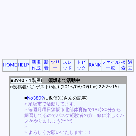
新規
新
ツリ
スレ
トピ
ファイル
検
過
HOME
HELP
RANK
作成
着
ー
ッド
ック
一覧
索
去
■3940
/ 1階層)
須坂市で活動中
□投稿者/ 〇 ゲスト(5回)-(2015/06/09(Tue) 22:25:15)
■
No3809
に返信(〇さんの記事)
> 須坂市で活動してます。
> 毎週月曜日須坂市北部体育館で19時30分から
練習してるのでバスケ経験者の方一緒に楽しくバ
スケやりましょう(*^^*)
>
> よろしくお願いいたします！！