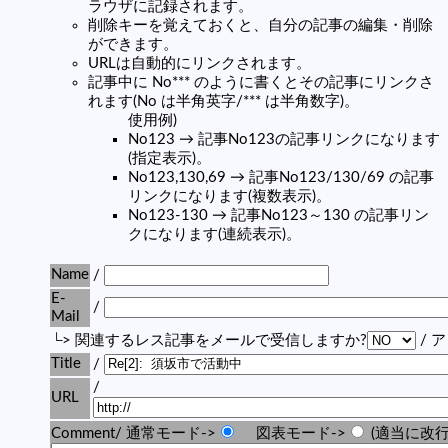
ラウザに記録されます。
削除キーを覚えておくと、自分の記事の編集・削除
ができます。
URLは自動的にリンクされます。
記事中に No*** のように書くとその記事にリンクさ
れます(No は半角英字/*** は半角数字)。
使用例)
No123 → 記事No123の記事リンクになります
(指定表示)。
No123,130,69 → 記事No123/130/69 の記事
リンクになります(複数表示)。
No123-130 → 記事No123～130 の記事リン
クになります(連続表示)。
Name
/
E-
/
Mail
└> 関連するレス記事をメールで受信しますか?
/ 
Title
/
/
URL
Comment/ 通常モード->
図表モード->
(適当に改行