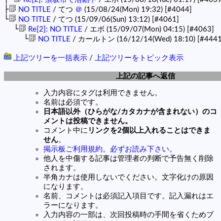
├
NO TITLE
/ てつ
＠
(15/08/24(Mon) 19:32)
[#4044]
└
NO TITLE
/ てつ (15/09/06(Sun) 13:12)
[#4061]
└
Re[2]: NO TITLE
/ エボ (15/09/07(Mon) 04:15)
[#4063]
└
NO TITLE
/ カールトン (16/12/14(Wed) 18:10)
[#4441
上記ツリーを一括表示
/
上記ツリーをトピック表示
上記の記事へ返信
入力内容にタグは利用できません。
名前は必須です。
日本語以外（ひらがな/カタカナが含まれない）のコ
メントは投稿できません。
コメント中に
リンクを2個以上入れることはできま
せん
。
掲示板ご利用規約。必ずお読み下さい。
他人を中傷する記事は管理者の判断で予告無く削除
されます。
半角カナは使用しないでください。文字化けの原因
になります。
名前、コメントは必須記入項目です。記入漏れはエ
ラーになります。
入力内容の一部は、次回投稿時の手間を省くためブ