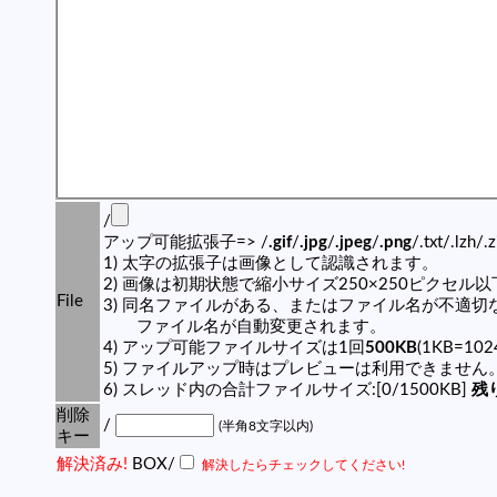
/
アップ可能拡張子=> /
.gif
/
.jpg
/
.jpeg
/
.png
/.txt/.lzh/.
1) 太字の拡張子は画像として認識されます。
2) 画像は初期状態で縮小サイズ250×250ピクセル
File
3) 同名ファイルがある、またはファイル名が不適切
ファイル名が自動変更されます。
4) アップ可能ファイルサイズは1回
500KB
(1KB=10
5) ファイルアップ時はプレビューは利用できません
6) スレッド内の合計ファイルサイズ:[0/1500KB]
残り
削除
/
(半角8文字以内)
キー
解決済み!
BOX/
解決したらチェックしてください!