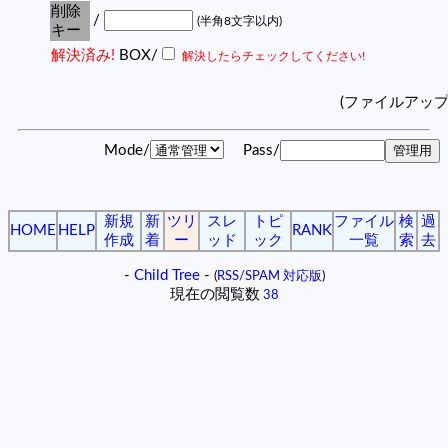
削除
/
(半角8文字以内)
キー
解決済み!
BOX/
解決したらチェックしてください!
(ファイルアッ
Mode/
Pass/
新規
新
ツリ
スレ
トピ
ファイル
検
過
HOME
HELP
RANK
作成
着
ー
ッド
ック
一覧
索
去
-
Child Tree
-
(
RSS/SPAM 対応版
)
現在の閲覧数
38