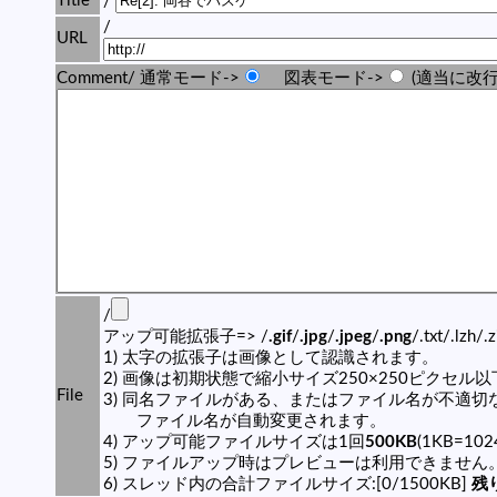
Title
/
/
URL
Comment/ 通常モード->
図表モード->
(適当に改行
/
アップ可能拡張子=> /
.gif
/
.jpg
/
.jpeg
/
.png
/.txt/.lzh/.
1) 太字の拡張子は画像として認識されます。
2) 画像は初期状態で縮小サイズ250×250ピクセル
File
3) 同名ファイルがある、またはファイル名が不適切
ファイル名が自動変更されます。
4) アップ可能ファイルサイズは1回
500KB
(1KB=10
5) ファイルアップ時はプレビューは利用できません
6) スレッド内の合計ファイルサイズ:[0/1500KB]
残り