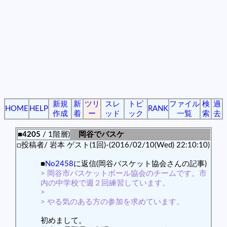
新規
新
ツリ
スレ
トピ
ファイル
検
過
HOME
HELP
RANK
作成
着
ー
ッド
ック
一覧
索
去
■4205
/ 1階層)
岡谷でバスケ
□投稿者/ 岩本 ゲスト(1回)-(2016/02/10(Wed) 22:10:10)
■
No2458
に返信(岡谷バスケット協会さんの記事)
> 岡谷市バスケットボール協会のチームです。市
内の中学校で週２回練習しています。
>
> やる気のある方の参加を求めています。
初めまして。