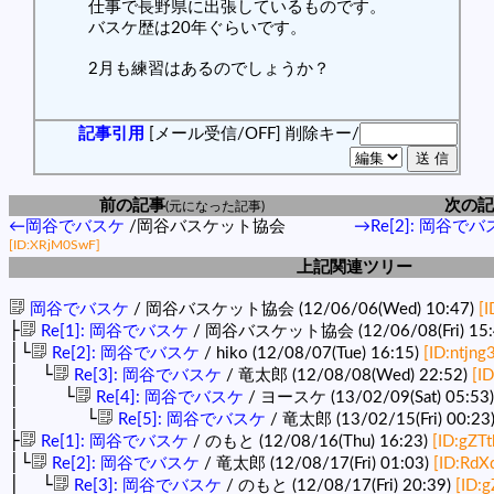
仕事で長野県に出張しているものです。
バスケ歴は20年ぐらいです。
2月も練習はあるのでしょうか？
記事引用
[メール受信/OFF]
削除キー/
前の記事
次の記
(元になった記事)
←岡谷でバスケ
/岡谷バスケット協会
→Re[2]: 岡谷で
[ID:XRjM0SwF]
上記関連ツリー
岡谷でバスケ
/ 岡谷バスケット協会 (12/06/06(Wed) 10:47)
[
├
Re[1]: 岡谷でバスケ
/ 岡谷バスケット協会 (12/06/08(Fri) 15:
│└
Re[2]: 岡谷でバスケ
/ hiko (12/08/07(Tue) 16:15)
[ID:ntjng
│ └
Re[3]: 岡谷でバスケ
/ 竜太郎 (12/08/08(Wed) 22:52)
[I
│ └
Re[4]: 岡谷でバスケ
/ ヨースケ (13/02/09(Sat) 05:53
│ └
Re[5]: 岡谷でバスケ
/ 竜太郎 (13/02/15(Fri) 00:23
├
Re[1]: 岡谷でバスケ
/ のもと (12/08/16(Thu) 16:23)
[ID:gZT
│└
Re[2]: 岡谷でバスケ
/ 竜太郎 (12/08/17(Fri) 01:03)
[ID:Rd
│ └
Re[3]: 岡谷でバスケ
/ のもと (12/08/17(Fri) 20:39)
[ID: