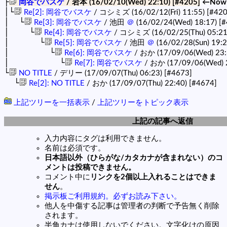
├
岡谷でバスケ
/ 岩本 (16/02/10(Wed) 22:10)
[#4205]
←Now
│└
Re[2]: 岡谷でバスケ
/ コシミズ (16/02/12(Fri) 11:55)
[#420
│ └
Re[3]: 岡谷でバスケ
/ 池田
＠
(16/02/24(Wed) 18:17)
[#
│ └
Re[4]: 岡谷でバスケ
/ コシミズ (16/02/25(Thu) 05:2
│ └
Re[5]: 岡谷でバスケ
/ 池田
＠
(16/02/28(Sun) 19:
│ └
Re[6]: 岡谷でバスケ
/ おか (17/09/06(Wed) 23
│ └
Re[7]: 岡谷でバスケ
/ おか (17/09/06(Wed) 
└
NO TITLE
/ デリー (17/09/07(Thu) 06:23)
[#4673]
└
Re[2]: NO TITLE
/ おか (17/09/07(Thu) 22:40)
[#4674]
上記ツリーを一括表示
/
上記ツリーをトピック表示
上記の記事へ返信
入力内容にタグは利用できません。
名前は必須です。
日本語以外（ひらがな/カタカナが含まれない）のコ
メントは投稿できません。
コメント中に
リンクを2個以上入れることはできま
せん
。
掲示板ご利用規約。必ずお読み下さい。
他人を中傷する記事は管理者の判断で予告無く削除
されます。
半角カナは使用しないでください。文字化けの原因