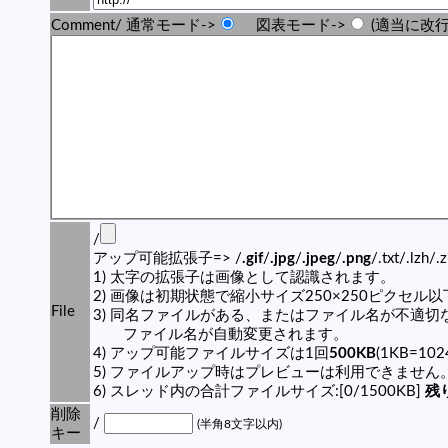
Comment/ 通常モード->
図表モード->
(適当に改行
/
アップ可能拡張子=> /
.gif
/
.jpg
/
.jpeg
/
.png
/.txt/.lzh/.
1) 太字の拡張子は画像として認識されます。
2) 画像は初期状態で縮小サイズ250×250ピクセル
File
3) 同名ファイルがある、またはファイル名が不適切
ファイル名が自動変更されます。
4) アップ可能ファイルサイズは1回
500KB
(1KB=10
5) ファイルアップ時はプレビューは利用できません
6) スレッド内の合計ファイルサイズ:[0/1500KB]
残り
削除
/
(半角8文字以内)
キー