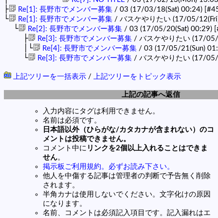
├
Re[1]: 長野市でメンバー募集
/ 03 (17/03/18(Sat) 00:24)
[#4
└
Re[1]: 長野市でメンバー募集
/ バスケやりたい (17/05/12(Fri)
└
Re[2]: 長野市でメンバー募集
/ 03 (17/05/20(Sat) 00:29)
[
├
Re[3]: 長野市でメンバー募集
/ バスケやりたい (17/05/20
│└
Re[4]: 長野市でメンバー募集
/ 03 (17/05/21(Sun) 01
└
Re[3]: 長野市でメンバー募集
/ バスケやりたい (17/05/31
上記ツリーを一括表示
/
上記ツリーをトピック表示
上記の記事へ返信
入力内容にタグは利用できません。
名前は必須です。
日本語以外（ひらがな/カタカナが含まれない）のコ
メントは投稿できません。
コメント中に
リンクを2個以上入れることはできま
せん
。
掲示板ご利用規約。必ずお読み下さい。
他人を中傷する記事は管理者の判断で予告無く削除
されます。
半角カナは使用しないでください。文字化けの原因
になります。
名前、コメントは必須記入項目です。記入漏れはエ