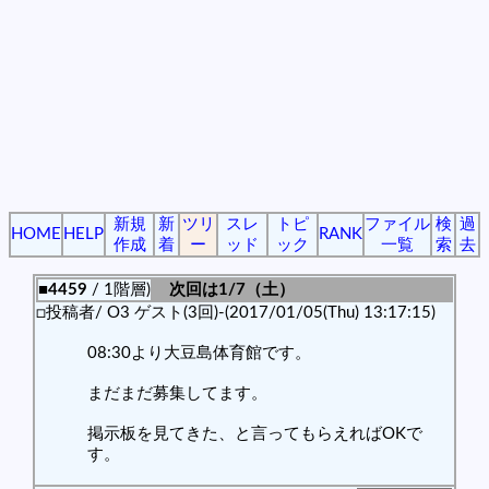
新規
新
ツリ
スレ
トピ
ファイル
検
過
HOME
HELP
RANK
作成
着
ー
ッド
ック
一覧
索
去
■4459
/ 1階層)
次回は1/7（土）
□投稿者/ O3 ゲスト(3回)-(2017/01/05(Thu) 13:17:15)
08:30より大豆島体育館です。
まだまだ募集してます。
掲示板を見てきた、と言ってもらえればOKで
す。