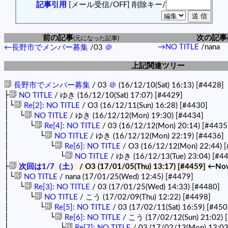
記事引用
[メール受信/OFF]
削除キー/
前の記事
次の記事
(元になった記事)
→NO TITLE
/nana
←長野市でメンバー募集
/03
＠
上記関連ツリー
長野市でメンバー募集
/ 03
＠
(16/12/10(Sat) 16:13)
[#4428]
├
NO TITLE
/ ゆき (16/12/10(Sat) 17:07)
[#4429]
│└
Re[2]: NO TITLE
/ O3 (16/12/11(Sun) 16:28)
[#4430]
│ └
NO TITLE
/ ゆき (16/12/12(Mon) 19:30)
[#4434]
│ └
Re[4]: NO TITLE
/ 03 (16/12/12(Mon) 20:14)
[#4435
│ └
NO TITLE
/ ゆき (16/12/12(Mon) 22:19)
[#4436]
│ └
Re[6]: NO TITLE
/ O3 (16/12/12(Mon) 22:44)
[
│ └
NO TITLE
/ ゆき (16/12/13(Tue) 23:04)
[#4
├
次回は1/7（土）
/ O3 (17/01/05(Thu) 13:17)
[#4459]
←No
│└
NO TITLE
/ nana (17/01/25(Wed) 12:45)
[#4479]
│ └
Re[3]: NO TITLE
/ 03 (17/01/25(Wed) 14:33)
[#4480]
│ └
NO TITLE
/ こう (17/02/09(Thu) 12:22)
[#4498]
│ └
Re[5]: NO TITLE
/ 03 (17/02/11(Sat) 16:59)
[#450
│ └
Re[6]: NO TITLE
/ こう (17/02/12(Sun) 21:02)
│ └
Re[7]: NO TITLE
/ 03 (17/02/13(Mon) 13:0